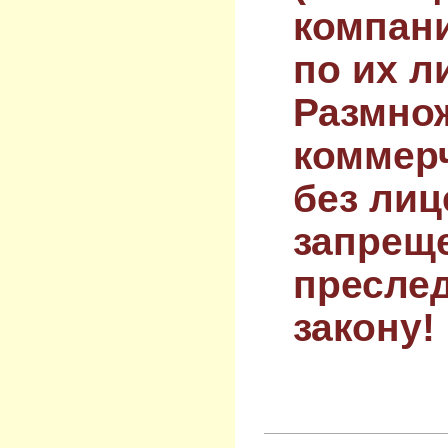
компан
по их л
Размнож
коммер
без лиц
запрещ
преслед
закону!