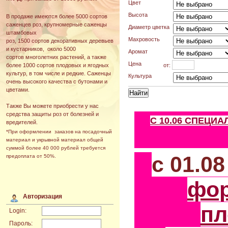
Цвет
Высота
В продаже имеются более 5000 сортов
саженцев роз, крупномерные саженцы
Диаметр цветка
штамбовых
Махровость
роз, 1500 сортов декоративных деревьев
и кустарников, около 5000
Аромат
сортов многолетних растений, а также
Цена
от:
более 1000 сортов плодовых и ягодных
культур, в том числе и редкие. Саженцы
Культура
очень высокого качества с бутонами и
цветами.
Также Вы можете приобрести у нас
средства защиты роз от болезней и
С 10.06 СПЕЦИ
вредителей.
*При оформлении заказов на посадочный
материал и укрывной материал общей
суммой более 40 000 рублей требуется
с 01.0
предоплата от 50%.
фо
Авторизация
пл
Login:
Пароль: