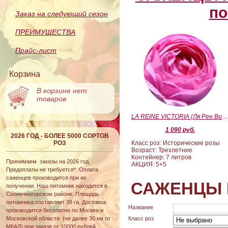
по
Заказ на следующий сезон
ПРЕИМУЩЕСТВА
Прайс-лист
Корзина
В корзине нет
товаров
LA REINE VICTORIA (Ля Рен Виктория
1 090 руб.
2026 ГОД - БОЛЕЕ 5000 СОРТОВ
РОЗ
Класс роз: Исторические розы
Возраст: Трехлетние
Контейнер: 7 литров
Принимаем заказы на 2026 год.
АКЦИЯ: 5+5
Предоплаты не требуется*. Оплата
саженцев производится при их
САЖЕНЦЫ 
получении. Наш питомник находится в
Солнечногорском районе. Площадь
питомника составляет 38 га. Доставка
Название
производится бесплатно по Москве и
Московской области (не далее 30 км от
Класс роз
МКАД) при заказе от 10000 рублей.