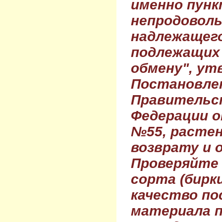
именно пунк
непродовол
надлежащего
подлежащих 
обмену", ут
Постановле
Правительс
Федерации о
№55, растен
возврату и 
Проверяйте
сорта (бирки
качество по
материала п