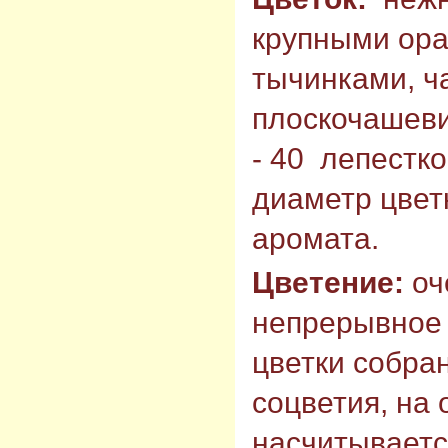
крупными ор
тычинками, 
плоскочашеви
- 40 лепестк
диаметр цветк
аромата.
Цветение:
оч
непрерывное 
цветки собра
соцветия, на
насчитывается