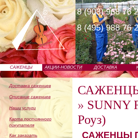
8 (903) 968 76 
8 (495) 988 76 
САЖЕНЦЫ
АКЦИИ-НОВОСТИ
ДОСТАВКА
ПИТОМНИКА
САЖЕНЦ
Доставка саженцев
Описание саженцев
»
SUNNY R
Наши услуги
Роуз)
Карта постоянного
покупателя
САЖЕНЦЫ П
Как заказать