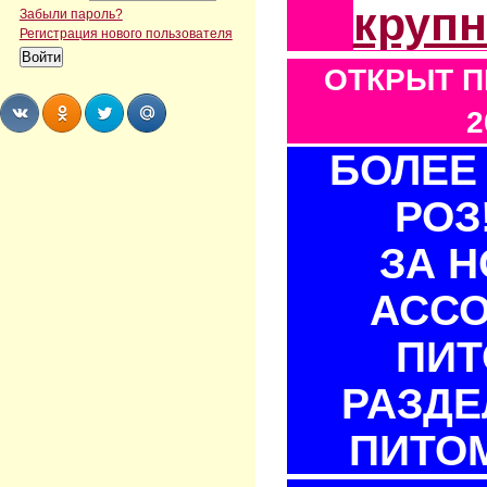
круп
Забыли пароль?
Регистрация нового пользователя
ОТКРЫТ П
2
БОЛЕЕ 
Share
Share
Share
Share
РОЗ
ЗА 
АСС
ПИТ
РАЗДЕ
ПИТОМ