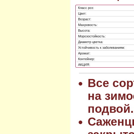
Класс роз:
Цвет:
Возраст:
Махровость:
Высота:
Морозостойкость:
Диаметр цветка:
Устойчивость к заболеваниям:
Аромат:
Контейнер:
АКЦИЯ:
Все сор
на зимо
подвой.
Саженц