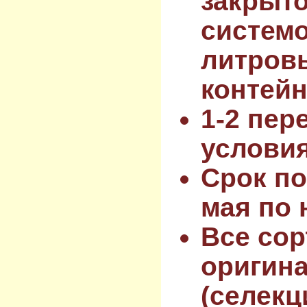
закрыт
системо
литров
контейн
1-2 пер
услови
Срок по
мая по 
Все сор
оригин
(селекц