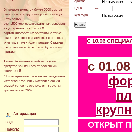
Аромат
Цена
от:
В продаже имеются более 5000 сортов
саженцев роз, крупномерные саженцы
Культура
штамбовых
роз, 1500 сортов декоративных деревьев
и кустарников, около 5000
сортов многолетних растений, а также
более 1000 сортов плодовых и ягодных
С 10.06 СПЕЦИ
культур, в том числе и редкие. Саженцы
очень высокого качества с бутонами и
цветами.
с 01.0
Также Вы можете приобрести у нас
средства защиты роз от болезней и
вредителей.
фо
*При оформлении заказов на посадочный
материал и укрывной материал общей
суммой более 40 000 рублей требуется
пл
предоплата от 50%.
круп
Авторизация
Login:
ОТКРЫТ П
Пароль: