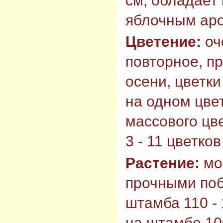
см, обладае
яблочным ар
Цветение:
оч
повторное, п
осени, цветки
на одном цве
массового цв
3 - 11 цветко
Растение:
мо
прочными поб
штамба 110 - 
на штамбе 10