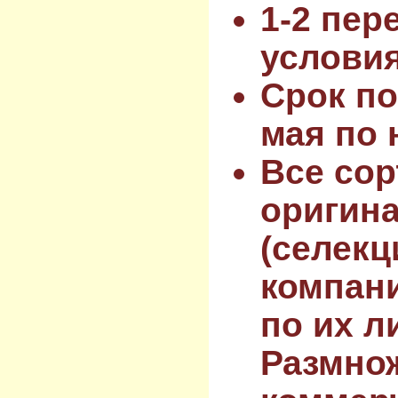
1-2 пер
услови
Срок по
мая по 
Все сор
оригин
(селекц
компан
по их л
Размнож