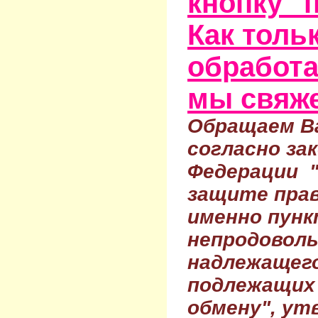
кнопку "
Как тольк
обработа
мы свяже
Обращаем Ва
согласно за
Федерации 
защите прав
именно пунк
непродовол
надлежащего
подлежащих 
обмену", ут