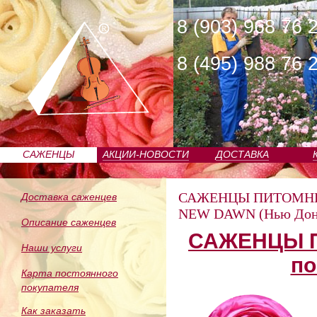
8 (903) 968 76 
8 (495) 988 76 
САЖЕНЦЫ
АКЦИИ-НОВОСТИ
ДОСТАВКА
ПИТОМНИКА
САЖЕНЦЫ ПИТОМН
Доставка саженцев
NEW DAWN (Нью Дон
Описание саженцев
САЖЕНЦЫ П
Наши услуги
по
Карта постоянного
покупателя
Как заказать