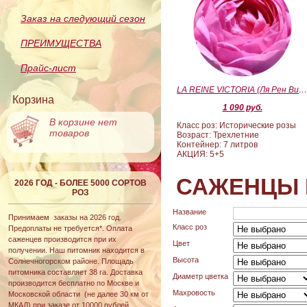
Заказ на следующий сезон
ПРЕИМУЩЕСТВА
Прайс-лист
LA REINE VICTORIA (Ля Рен Виктория
Корзина
1 090 руб.
В корзине нет
Класс роз: Исторические розы
товаров
Возраст: Трехлетние
Контейнер: 7 литров
АКЦИЯ: 5+5
САЖЕНЦЫ 
2026 ГОД - БОЛЕЕ 5000 СОРТОВ
РОЗ
Название
Принимаем заказы на 2026 год.
Класс роз
Предоплаты не требуется*. Оплата
саженцев производится при их
Цвет
получении. Наш питомник находится в
Высота
Солнечногорском районе. Площадь
питомника составляет 38 га. Доставка
Диаметр цветка
производится бесплатно по Москве и
Махровость
Московской области (не далее 30 км от
МКАД) при заказе от 10000 рублей.