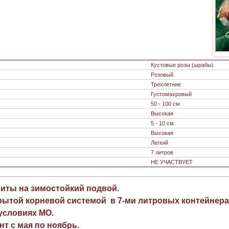
Кустовые розы (шрабы)
Розовый
Трехлетние
Густомахровый
50 - 100 см
Высокая
5 - 10 см
Высокая
Легкий
7 литров
НЕ УЧАСТВУЕТ
виты на зимостойкий подвой.
рытой корневой системой в 7-ми литровых контейнера
 условиях МО.
нт с мая по ноябрь.