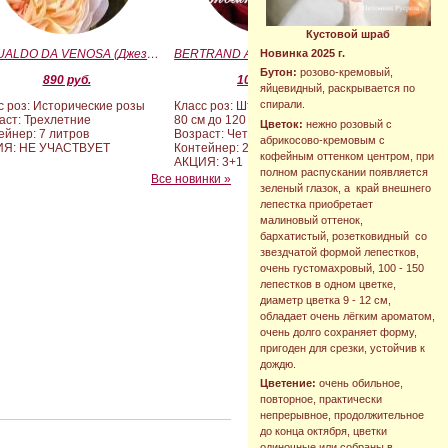
Кустовой шраб
GESUALDO DA VENOSA (Джезуальдо Ди Веноза)
BERTRAND AMOUSSOU (Бертран Амуссу)
Новинка 2025 г.
Бутон:
розово-кремовый,
890 руб.
10 000 руб.
яйцевидный, раскрывается по
спирали.
с роз: Исторические розы
Класс роз: Штамбовые формы от
аст: Трехлетние
80 см до 120 см
Цветок:
нежно розовый с
ейнер: 7 литров
Возраст: Четырех-пятилетние
абрикосово-кремовым с
ИЯ: НЕ УЧАСТВУЕТ
Контейнер: 20 литров
кофейным оттенком центром, при
АКЦИЯ: 3+1
полном распускании появляется
Все новинки »
зеленый глазок, а край внешнего
лепестка приобретает
малиновый оттенок,
бархатистый, розетковидный со
звездчатой формой лепестков,
очень густомахровый, 100 - 150
лепестков в одном цветке,
диаметр цветка 9 - 12 см,
обладает очень лёгким ароматом,
очень долго сохраняет форму,
пригоден для срезки, устойчив к
дождю.
Цветение:
очень обильное,
повторное, практически
непрерывное, продолжительное
до конца октября, цветки
одиночные или собраны в