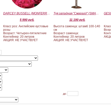
)
DARCEY BUSSELL (MONFERRATO) (Дарси Басл)
Туя западная "Смарагд" (SMARAGD) ШТАМБ 100-140
5 990 руб.
11 190 руб.
Класс роз: Английские кустовые
Высота саженца: штамб 100-140
Клас
розы
см
Возр
Возраст: Четырех-пятилетние
Возраст саженца:
Конт
Контейнер: 20 литров
Контейнер: 20 литров
АКЦ
АКЦИЯ: НЕ УЧАСТВУЕТ
АКЦИЯ: НЕ УЧАСТВУЕТ
до: