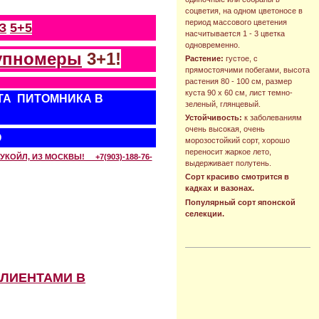
соцветия, на одном цветоносе в
период массового цветения
З
5+5
насчитывается 1 - 3 цветка
одновременно.
упномеры
3+1!
Растение:
густое, с
прямостоячими побегами, высота
растения 80 - 100 см, размер
куста 90 х 60 см, лист темно-
ТА ПИТОМНИКА В
зеленый, глянцевый.
Устойчивость:
к заболеваниям
очень высокая, очень
О
морозостойкий сорт, хорошо
переносит жаркое лето,
КОЙЛ, ИЗ МОСКВЫ! +7(903)-188-76-
выдерживает полутень.
Сорт красиво смотрится в
кадках и вазонах.
Популярный сорт японской
селекции.
КЛИЕНТАМИ В