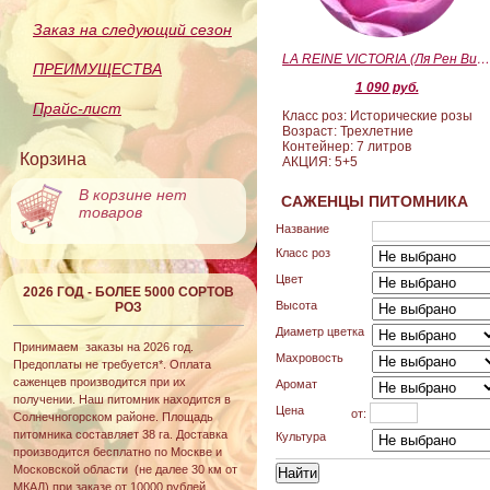
Заказ на следующий сезон
LA REINE VICTORIA (Ля Рен Виктория
ПРЕИМУЩЕСТВА
1 090 руб.
Прайс-лист
Класс роз: Исторические розы
Возраст: Трехлетние
Контейнер: 7 литров
Корзина
АКЦИЯ: 5+5
В корзине нет
САЖЕНЦЫ ПИТОМНИКА
товаров
Название
Класс роз
Цвет
2026 ГОД - БОЛЕЕ 5000 СОРТОВ
Высота
РОЗ
Диаметр цветка
Принимаем заказы на 2026 год.
Махровость
Предоплаты не требуется*. Оплата
саженцев производится при их
Аромат
получении. Наш питомник находится в
Цена
от:
Солнечногорском районе. Площадь
питомника составляет 38 га. Доставка
Культура
производится бесплатно по Москве и
Московской области (не далее 30 км от
МКАД) при заказе от 10000 рублей.