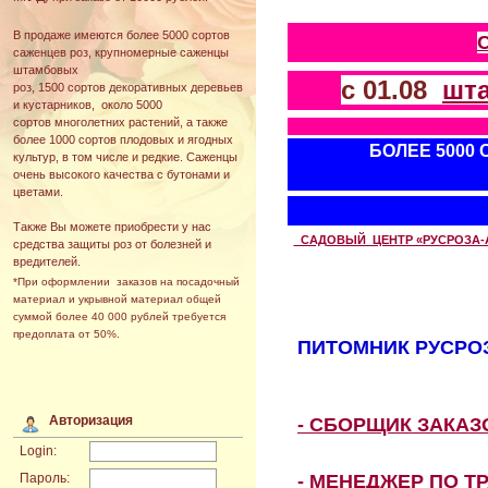
В продаже имеются более 5000 сортов
саженцев роз, крупномерные саженцы
штамбовых
с 01.08
шт
роз, 1500 сортов декоративных деревьев
и кустарников, около 5000
сортов многолетних растений, а также
более 1000 сортов плодовых и ягодных
БОЛЕЕ 5000
культур, в том числе и редкие. Саженцы
очень высокого качества с бутонами и
цветами.
Также Вы можете приобрести у нас
САДОВЫЙ ЦЕНТР «РУСРОЗА-АВТ
средства защиты роз от болезней и
вредителей.
*При оформлении заказов на посадочный
материал и укрывной материал общей
суммой более 40 000 рублей требуется
предоплата от 50%.
ПИТОМНИК РУСРОЗ
Авторизация
- СБОРЩИК ЗАКА
Login:
- МЕНЕДЖЕР ПО Т
Пароль: