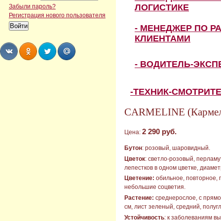
ЛОГИСТИКЕ
Забыли пароль?
Регистрация нового пользователя
- МЕНЕДЖЕР ПО Р
КЛИЕНТАМИ
- ВОДИТЕЛЬ-ЭКС
Share
Share
Share
Share
-ТЕХНИК-СМОТРИТ
CARMELINE (Кармел
2 290 руб.
Цена:
Бутон
: розовый, шаровидный.
Цветок
: светло-розовый, перламу
лепестков в одном цветке, диамет
Цветение:
обильное, повторное, 
небольшие соцветия.
Растение:
среднерослое, с прямос
см, лист зеленый, средний, полуг
Устойчивость
: к заболеваниям вы