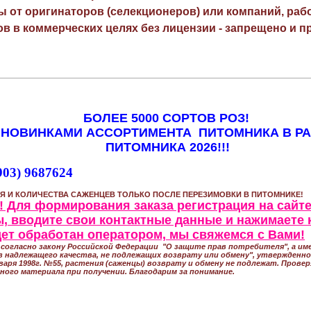
ы от оригинаторов (селекционеров) или компаний, раб
в в коммерческих целях без лицензии - запрещено и пр
БОЛЕЕ 5000 СОРТОВ РОЗ!
 НОВИНКАМИ АССОРТИМЕНТА ПИТОМНИКА В Р
ПИТОМНИКА 2026!!!
903) 9687624
Я И КОЛИЧЕСТВА САЖЕНЦЕВ ТОЛЬКО ПОСЛЕ ПЕРЕЗИМОВКИ В ПИТОМНИКЕ!
 Для формирования заказа регистрация на сайте
, вводите свои контактные данные и нажимаете 
удет обработан оператором, мы свяжемся с Вами!
согласно закону Российской Федерации "О защите прав потребителя", а име
 надлежащего качества, не подлежащих возврату или обмену", утвержден
варя 1998г. №55, растения (саженцы) возврату и обмену не подлежат. Прове
ного материала при получении. Благодарим за понимание.