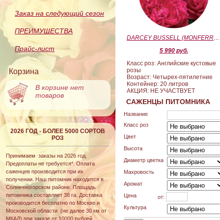
Заказ на следующий сезон
ПРЕИМУЩЕСТВА
DARCEY BUSSELL (MONFERRATO) (Дарси Басл)
Прайс-лист
5 990 руб.
Класс роз: Английские кустовые
розы
Корзина
Возраст: Четырех-пятилетние
Контейнер: 20 литров
В корзине нет
АКЦИЯ: НЕ УЧАСТВУЕТ
товаров
САЖЕНЦЫ ПИТОМНИКА
Название
Класс роз
2026 ГОД - БОЛЕЕ 5000 СОРТОВ
Цвет
РОЗ
Высота
Принимаем заказы на 2026 год.
Диаметр цветка
Предоплаты не требуется*. Оплата
саженцев производится при их
Махровость
получении. Наш питомник находится в
Аромат
Солнечногорском районе. Площадь
питомника составляет 38 га. Доставка
Цена
от:
производится бесплатно по Москве и
Культура
Московской области (не далее 30 км от
МКАД) при заказе от 10000 рублей.