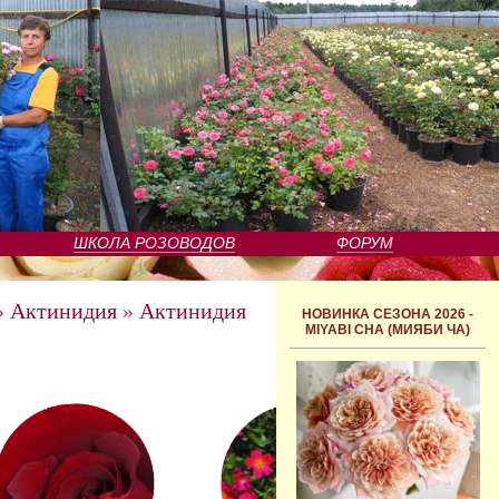
ШКОЛА РОЗОВОДОВ
ФОРУМ
»
Актинидия
»
Актинидия
НОВИНКА СЕЗОНА 2026 -
MIYABI CHA (МИЯБИ ЧА)