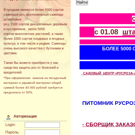
В продаже имеются более 5000 сортов
саженцев роз, крупномерные саженцы
штамбовых
роз, 1500 сортов декоративных деревьев
и кустарников, около 5000
с 01.08
шт
сортов многолетних растений, а также
более 1000 сортов плодовых и ягодных
культур, в том числе и редкие. Саженцы
БОЛЕЕ 5000
очень высокого качества с бутонами и
цветами.
Также Вы можете приобрести у нас
средства защиты роз от болезней и
вредителей.
САДОВЫЙ ЦЕНТР «РУСРОЗА-АВТ
*При оформлении заказов на посадочный
материал и укрывной материал общей
суммой более 40 000 рублей требуется
предоплата от 50%.
ПИТОМНИК РУСРОЗ
Авторизация
- СБОРЩИК ЗАКА
Login:
Пароль: