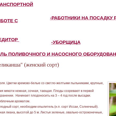
РАНСПОРТНОЙ
-РАБОТНИКИ НА ПОСАДКУ 
АБОТЕ С
ПЕДИТОР
-УБОРЩИЦА
ЕЛЬ ПОЛИВОЧНОГО И НАСОСНОГО ОБОРУДОВА
еликанша" (женский сорт)
июля. Цветки кремово-белые со светло-желтыми пыльниками, крупные,
нция мякоти нежная, сочная, тающая. Плоды созревают в первой
хранении. Начинает плодоносить на 3 – 4 год после высадки.
-яблочным ароматом.
одный сорт, необходим опылитель (н.п. сорт Иссаи, Солнечный).
ая лиана, высотой до 5 м. Листья зеленые, овально-остроконечные,