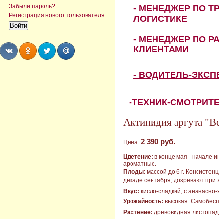
Забыли пароль?
- МЕНЕДЖЕР ПО Т
Регистрация нового пользователя
ЛОГИСТИКЕ
- МЕНЕДЖЕР ПО Р
КЛИЕНТАМИ
Share
Share
Share
Share
- ВОДИТЕЛЬ-ЭКС
-ТЕХНИК-СМОТРИТ
Актинидия аргута "В
2 390 руб.
Цена:
Цветение:
в конце мая - начале 
ароматные.
Плоды
: массой до 6 г. Консисте
декаде сентября, дозревают при 
Вкус:
кисло-сладкий, с ананасно
Урожайность:
высокая. Самобеспл
Растение:
древовидная листопадн