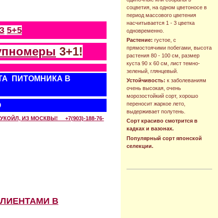
соцветия, на одном цветоносе в
период массового цветения
насчитывается 1 - 3 цветка
З
5+5
одновременно.
Растение:
густое, с
упномеры
3+1!
прямостоячими побегами, высота
растения 80 - 100 см, размер
куста 90 х 60 см, лист темно-
зеленый, глянцевый.
ТА ПИТОМНИКА В
Устойчивость:
к заболеваниям
очень высокая, очень
морозостойкий сорт, хорошо
переносит жаркое лето,
О
выдерживает полутень.
КОЙЛ, ИЗ МОСКВЫ! +7(903)-188-76-
Сорт красиво смотрится в
кадках и вазонах.
Популярный сорт японской
селекции.
КЛИЕНТАМИ В