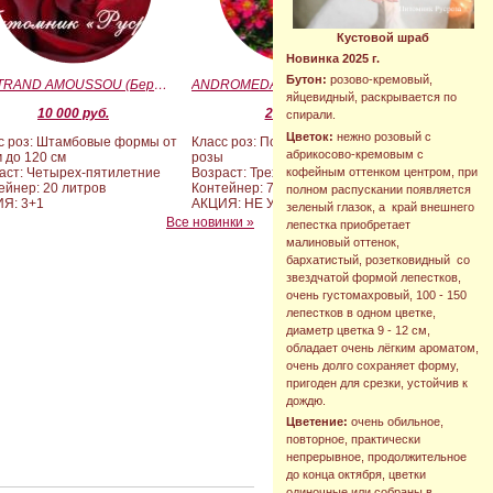
Кустовой шраб
Новинка 2025 г.
Бутон:
розово-кремовый,
BERTRAND AMOUSSOU (Бертран Амуссу)
ANDROMEDA (BARAND) (Андромеда)
яйцевидный, раскрывается по
10 000 руб.
2 090 руб.
спирали.
Цветок:
нежно розовый с
с роз: Штамбовые формы от
Класс роз: Почвопокровные
абрикосово-кремовым с
м до 120 см
розы
кофейным оттенком центром, при
аст: Четырех-пятилетние
Возраст: Трехлетние
ейнер: 20 литров
Контейнер: 7 литров
полном распускании появляется
Я: 3+1
АКЦИЯ: НЕ УЧАСТВУЕТ
зеленый глазок, а край внешнего
Все новинки »
лепестка приобретает
малиновый оттенок,
бархатистый, розетковидный со
звездчатой формой лепестков,
очень густомахровый, 100 - 150
лепестков в одном цветке,
диаметр цветка 9 - 12 см,
обладает очень лёгким ароматом,
очень долго сохраняет форму,
пригоден для срезки, устойчив к
дождю.
Цветение:
очень обильное,
повторное, практически
непрерывное, продолжительное
до конца октября, цветки
одиночные или собраны в