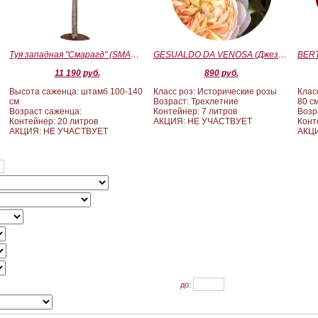
Туя западная "Смарагд" (SMARAGD) ШТАМБ 100-140
GESUALDO DA VENOSA (Джезуальдо Ди Веноза)
11 190 руб.
890 руб.
Высота саженца: штамб 100-140
Класс роз: Исторические розы
Клас
см
Возраст: Трехлетние
80 с
Возраст саженца:
Контейнер: 7 литров
Возр
Контейнер: 20 литров
АКЦИЯ: НЕ УЧАСТВУЕТ
Конт
АКЦИЯ: НЕ УЧАСТВУЕТ
АКЦИ
до: