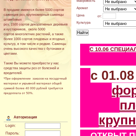
Махровость
Аромат
В продаже имеются более 5000 сортов
саженцев роз, крупномерные саженцы
Цена
от:
штамбовых
Культура
роз, 1500 сортов декоративных деревьев
и кустарников, около 5000
сортов многолетних растений, а также
более 1000 сортов плодовых и ягодных
культур, в том числе и редкие. Саженцы
С 10.06 СПЕЦИ
очень высокого качества с бутонами и
цветами.
Также Вы можете приобрести у нас
средства защиты роз от болезней и
с 01.0
вредителей.
*При оформлении заказов на посадочный
материал и укрывной материал общей
фо
суммой более 40 000 рублей требуется
предоплата от 50%.
пл
круп
Авторизация
Login:
ОТКРЫТ П
Пароль: