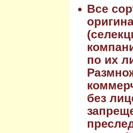
Все сор
оригин
(селекц
компан
по их л
Размнож
коммер
без лиц
запрещ
преслед