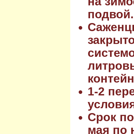
на зимо
подвой.
Саженц
закрыт
системо
литров
контейн
1-2 пер
услови
Срок по
мая по 