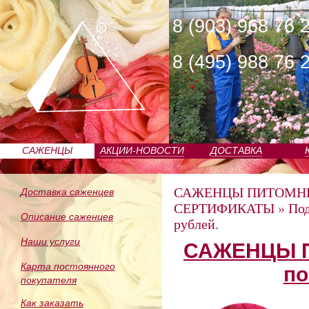
8 (903) 968 76 
8 (495) 988 76 
САЖЕНЦЫ
АКЦИИ-НОВОСТИ
ДОСТАВКА
ПИТОМНИКА
САЖЕНЦЫ ПИТОМН
Доставка саженцев
СЕРТИФИКАТЫ
»
Под
Описание саженцев
рублей.
Наши услуги
САЖЕНЦЫ П
Карта постоянного
по
покупателя
Как заказать