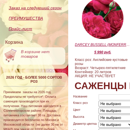
Заказ на следующий сезон
ПРЕИМУЩЕСТВА
Прайс-лист
Корзина
DARCEY BUSSELL (MONFERRATO) (Дарси Басл)
В корзине нет
5 990 руб.
товаров
Класс роз: Английские кустовые
розы
Возраст: Четырех-пятилетние
Контейнер: 20 литров
АКЦИЯ: НЕ УЧАСТВУЕТ
2026 ГОД - БОЛЕЕ 5000 СОРТОВ
РОЗ
САЖЕНЦЫ 
Принимаем заказы на 2026 год.
Название
Предоплаты не требуется*. Оплата
саженцев производится при их
Класс роз
получении. Наш питомник находится в
Цвет
Солнечногорском районе. Площадь
питомника составляет 38 га. Доставка
Высота
производится бесплатно по Москве и
Диаметр цветка
Московской области (не далее 30 км от
МКАД) при заказе от 10000 рублей.