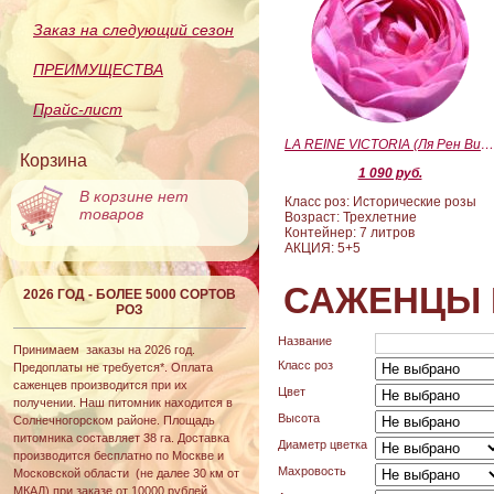
Заказ на следующий сезон
ПРЕИМУЩЕСТВА
Прайс-лист
LA REINE VICTORIA (Ля Рен Виктория
Корзина
1 090 руб.
В корзине нет
Класс роз: Исторические розы
товаров
Возраст: Трехлетние
Контейнер: 7 литров
АКЦИЯ: 5+5
САЖЕНЦЫ 
2026 ГОД - БОЛЕЕ 5000 СОРТОВ
РОЗ
Название
Принимаем заказы на 2026 год.
Класс роз
Предоплаты не требуется*. Оплата
саженцев производится при их
Цвет
получении. Наш питомник находится в
Высота
Солнечногорском районе. Площадь
питомника составляет 38 га. Доставка
Диаметр цветка
производится бесплатно по Москве и
Махровость
Московской области (не далее 30 км от
МКАД) при заказе от 10000 рублей.