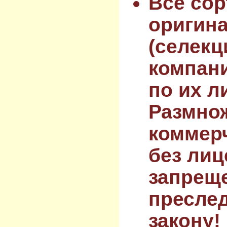
Все сор
оригин
(селекц
компан
по их л
Размнож
коммер
без лиц
запрещ
преслед
закону!