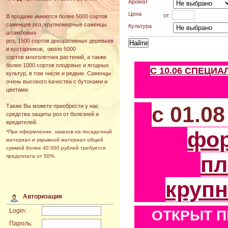
Аромат
Цена
от:
В продаже имеются более 5000 сортов
саженцев роз, крупномерные саженцы
Культура
штамбовых
роз, 1500 сортов декоративных деревьев
и кустарников, около 5000
сортов многолетних растений, а также
более 1000 сортов плодовых и ягодных
С 10.06 СПЕЦИ
культур, в том числе и редкие. Саженцы
очень высокого качества с бутонами и
цветами.
с 01.0
Также Вы можете приобрести у нас
средства защиты роз от болезней и
вредителей.
фо
*При оформлении заказов на посадочный
материал и укрывной материал общей
суммой более 40 000 рублей требуется
пл
предоплата от 50%.
круп
Авторизация
Login:
ОТКРЫТ П
Пароль: