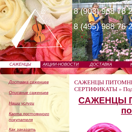
8 (903) 968 76 
8 (495) 988 76 
САЖЕНЦЫ
АКЦИИ-НОВОСТИ
ДОСТАВКА
ПИТОМНИКА
САЖЕНЦЫ ПИТОМН
Доставка саженцев
СЕРТИФИКАТЫ
»
Под
Описание саженцев
САЖЕНЦЫ П
Наши услуги
по
Карта постоянного
покупателя
Как заказать