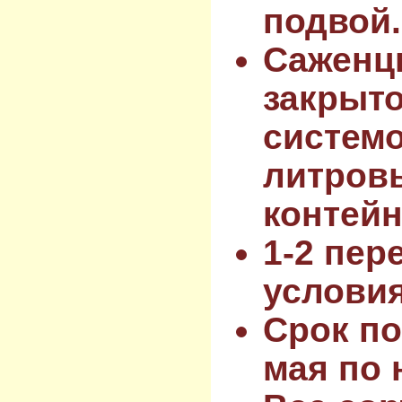
подвой.
Саженц
закрыт
системо
литров
контейн
1-2 пер
услови
Срок по
мая по 