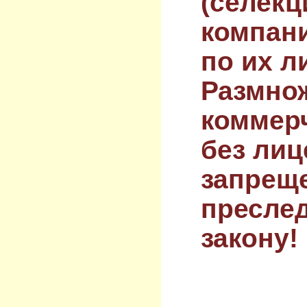
(селекц
компан
по их л
Размнож
коммер
без лиц
запрещ
преслед
закону!