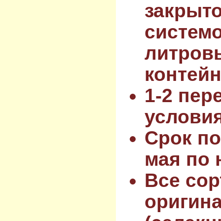
закрыт
системо
литров
контейн
1-2 пер
услови
Срок по
мая по 
Все сор
оригин