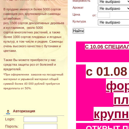
Махровость
Аромат
В продаже имеются более 5000 сортов
саженцев роз, крупномерные саженцы
Цена
от:
штамбовых
Культура
роз, 1500 сортов декоративных деревьев
и кустарников, около 5000
сортов многолетних растений, а также
более 1000 сортов плодовых и ягодных
культур, в том числе и редкие. Саженцы
С 10.06 СПЕЦИ
очень высокого качества с бутонами и
цветами.
Также Вы можете приобрести у нас
средства защиты роз от болезней и
с 01.0
вредителей.
*При оформлении заказов на посадочный
материал и укрывной материал общей
фо
суммой более 40 000 рублей требуется
предоплата от 50%.
пл
круп
Авторизация
Login:
ОТКРЫТ П
Пароль: