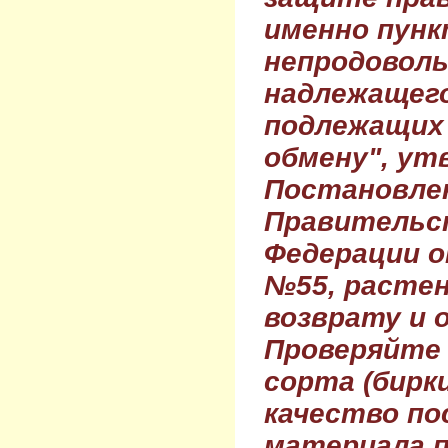
именно пунк
непродовол
надлежащего
подлежащих 
обмену", ут
Постановле
Правительс
Федерации о
№55, растен
возврату и 
Проверяйте
сорта (бирки
качество по
материала п