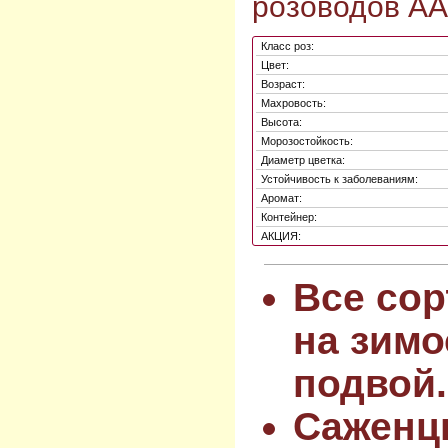
розоводов AA
Класс роз:
Цвет:
Возраст:
Махровость:
Высота:
Морозостойкость:
Диаметр цветка:
Устойчивость к заболеваниям:
Аромат:
Контейнер:
АКЦИЯ:
Все сор
на зимо
подвой.
Саженц