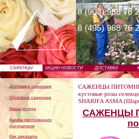
8 (903) 968 76 
8 (495) 988 76 
САЖЕНЦЫ
АКЦИИ-НОВОСТИ
ДОСТАВКА
ПИТОМНИКА
САЖЕНЦЫ ПИТОМН
Доставка саженцев
кустовые розы селекц
Описание саженцев
SHARIFA ASMA (Шари
Наши услуги
САЖЕНЦЫ П
Карта постоянного
по
покупателя
Как заказать