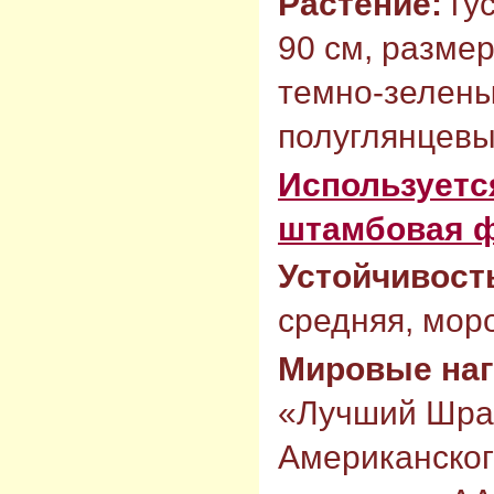
Растение:
гу
90 см, размер
темно-зелены
полуглянцевы
Используется
штамбовая 
Устойчивост
средняя, моро
Мировые на
«Лучший Шраб
Американског