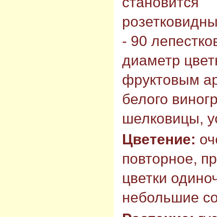
становится
розетковидны
- 90 лепестко
диаметр цветк
фруктовым ар
белого виног
шелковицы, у
Цветение:
оч
повторное, п
цветки одино
небольшие со