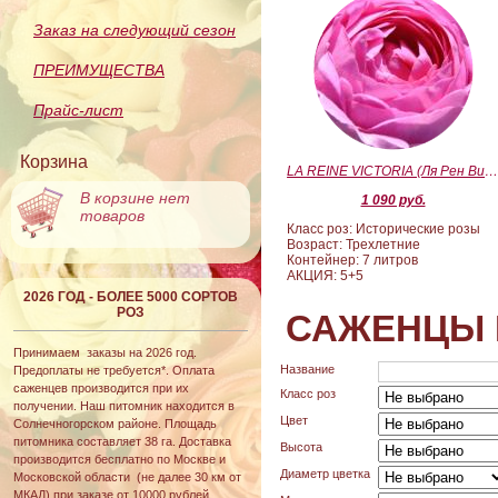
Заказ на следующий сезон
ПРЕИМУЩЕСТВА
Прайс-лист
Корзина
LA REINE VICTORIA (Ля Рен Виктория
В корзине нет
1 090 руб.
товаров
Класс роз: Исторические розы
Возраст: Трехлетние
Контейнер: 7 литров
АКЦИЯ: 5+5
2026 ГОД - БОЛЕЕ 5000 СОРТОВ
РОЗ
САЖЕНЦЫ 
Принимаем заказы на 2026 год.
Название
Предоплаты не требуется*. Оплата
саженцев производится при их
Класс роз
получении. Наш питомник находится в
Цвет
Солнечногорском районе. Площадь
питомника составляет 38 га. Доставка
Высота
производится бесплатно по Москве и
Диаметр цветка
Московской области (не далее 30 км от
МКАД) при заказе от 10000 рублей.