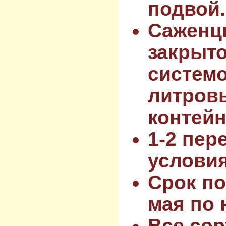
подвой.
Саженц
закрыт
системо
литров
контейн
1-2 пер
услови
Срок по
мая по 
Все сор