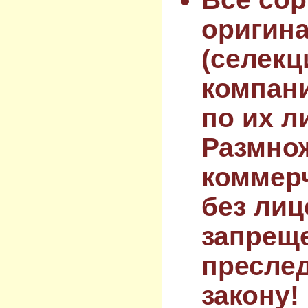
оригин
(селекц
компан
по их л
Размнож
коммер
без лиц
запрещ
преслед
закону!