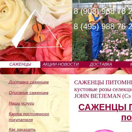
8 (903) 968 76 
8 (495) 988 76 
САЖЕНЦЫ
АКЦИИ-НОВОСТИ
ДОСТАВКА
ПИТОМНИКА
САЖЕНЦЫ ПИТОМН
Доставка саженцев
кустовые розы селекц
Описание саженцев
JOHN BETJEMAN (Сэ 
Наши услуги
САЖЕНЦЫ П
Карта постоянного
по
покупателя
Как заказать