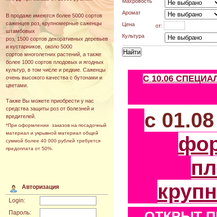
Махровость
Аромат
В продаже имеются более 5000 сортов
саженцев роз, крупномерные саженцы
Цена
от:
штамбовых
Культура
роз, 1500 сортов декоративных деревьев
и кустарников, около 5000
сортов многолетних растений, а также
более 1000 сортов плодовых и ягодных
культур, в том числе и редкие. Саженцы
С 10.06 СПЕЦИ
очень высокого качества с бутонами и
цветами.
Также Вы можете приобрести у нас
средства защиты роз от болезней и
с 01.0
вредителей.
*При оформлении заказов на посадочный
материал и укрывной материал общей
фо
суммой более 40 000 рублей требуется
предоплата от 50%.
пл
круп
Авторизация
Login:
ОТКРЫТ П
Пароль: