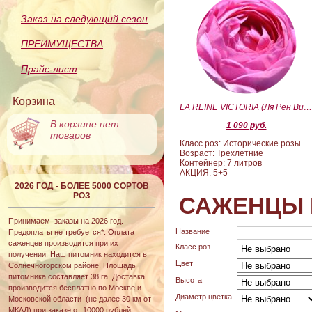
Заказ на следующий сезон
ПРЕИМУЩЕСТВА
Прайс-лист
Корзина
LA REINE VICTORIA (Ля Рен Виктория
В корзине нет
1 090 руб.
товаров
Класс роз: Исторические розы
Возраст: Трехлетние
Контейнер: 7 литров
АКЦИЯ: 5+5
2026 ГОД - БОЛЕЕ 5000 СОРТОВ
РОЗ
САЖЕНЦЫ 
Принимаем заказы на 2026 год.
Название
Предоплаты не требуется*. Оплата
саженцев производится при их
Класс роз
получении. Наш питомник находится в
Цвет
Солнечногорском районе. Площадь
питомника составляет 38 га. Доставка
Высота
производится бесплатно по Москве и
Диаметр цветка
Московской области (не далее 30 км от
МКАД) при заказе от 10000 рублей.