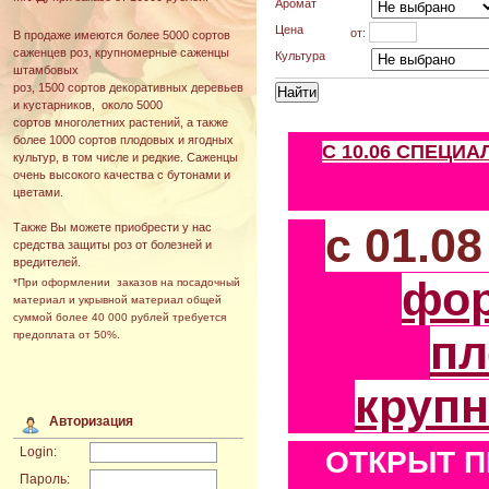
Аромат
Цена
от:
В продаже имеются более 5000 сортов
саженцев роз, крупномерные саженцы
Культура
штамбовых
роз, 1500 сортов декоративных деревьев
и кустарников, около 5000
сортов многолетних растений, а также
более 1000 сортов плодовых и ягодных
С 10.06 СПЕЦИ
культур, в том числе и редкие. Саженцы
очень высокого качества с бутонами и
цветами.
с 01.0
Также Вы можете приобрести у нас
средства защиты роз от болезней и
вредителей.
фо
*При оформлении заказов на посадочный
материал и укрывной материал общей
суммой более 40 000 рублей требуется
пл
предоплата от 50%.
круп
Авторизация
Login:
ОТКРЫТ П
Пароль: