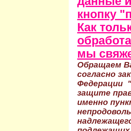
данные и
кнопку "
Как тольк
обработа
мы свяже
Обращаем Ва
согласно за
Федерации 
защите прав
именно пунк
непродовол
надлежащего
подлежащих 