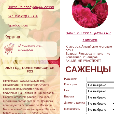
Заказ на следующий сезон
ПРЕИМУЩЕСТВА
Прайс-лист
DARCEY BUSSELL (MONFERRATO) (Дарси Басл)
Корзина
5 990 руб.
В корзине нет
Класс роз: Английские кустовые
товаров
розы
Возраст: Четырех-пятилетние
Контейнер: 20 литров
АКЦИЯ: НЕ УЧАСТВУЕТ
САЖЕНЦЫ 
2026 ГОД - БОЛЕЕ 5000 СОРТОВ
РОЗ
Название
Принимаем заказы на 2026 год.
Класс роз
Предоплаты не требуется*. Оплата
саженцев производится при их
Цвет
получении. Наш питомник находится в
Высота
Солнечногорском районе. Площадь
питомника составляет 38 га. Доставка
Диаметр цветка
производится бесплатно по Москве и
Махровость
Московской области (не далее 30 км от
МКАД) при заказе от 10000 рублей.