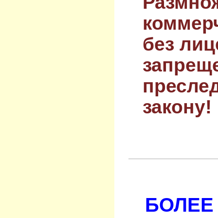
Размнож
коммер
без лиц
запрещ
преслед
закону!
БОЛЕЕ 