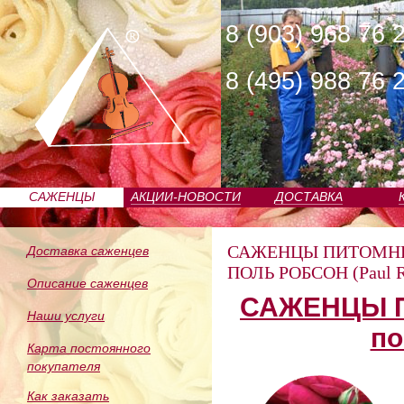
8 (903) 968 76 
8 (495) 988 76 
САЖЕНЦЫ
АКЦИИ-НОВОСТИ
ДОСТАВКА
ПИТОМНИКА
САЖЕНЦЫ ПИТОМН
Доставка саженцев
ПОЛЬ РОБСОН (Paul R
Описание саженцев
САЖЕНЦЫ П
Наши услуги
по
Карта постоянного
покупателя
Как заказать