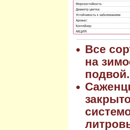
Морозостойкость:
Диаметр цветка:
Устойчивость к заболеваниям:
Аромат:
Контейнер:
АКЦИЯ:
Все сор
на зимо
подвой.
Саженц
закрыт
системо
литров