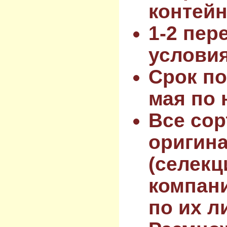
контейн
1-2 пер
услови
Срок по
мая по 
Все сор
оригин
(селекц
компан
по их л