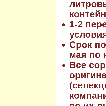
литров
контейн
1-2 пер
услови
Срок по
мая по 
Все сор
оригин
(селекц
компан
по их л