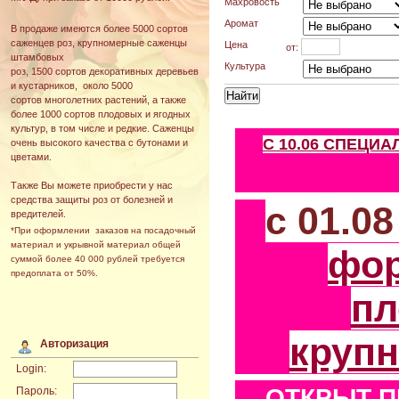
Махровость
Аромат
В продаже имеются более 5000 сортов
саженцев роз, крупномерные саженцы
Цена
от:
штамбовых
Культура
роз, 1500 сортов декоративных деревьев
и кустарников, около 5000
сортов многолетних растений, а также
более 1000 сортов плодовых и ягодных
культур, в том числе и редкие. Саженцы
С 10.06 СПЕЦИ
очень высокого качества с бутонами и
цветами.
Также Вы можете приобрести у нас
средства защиты роз от болезней и
с 01.0
вредителей.
*При оформлении заказов на посадочный
материал и укрывной материал общей
фо
суммой более 40 000 рублей требуется
предоплата от 50%.
пл
круп
Авторизация
Login:
ОТКРЫТ П
Пароль: