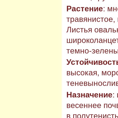
Растение
: м
травянистое, 
Листья оваль
широколанцет
темно-зелены
Устойчивост
высокая, мор
теневынослив
Назначение
:
весеннее поч
в полутенист