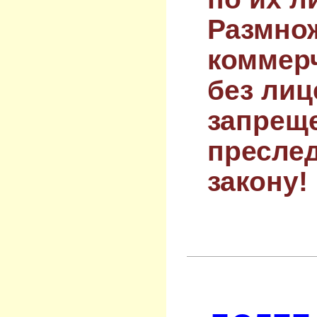
Размнож
коммер
без лиц
запрещ
преслед
закону!