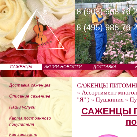
8 (903) 968 76 
8 (495) 988 76 
САЖЕНЦЫ
АКЦИИ-НОВОСТИ
ДОСТАВКА
ПИТОМНИКА
САЖЕНЦЫ ПИТОМН
Доставка саженцев
»
Ассортимент многол
Описание саженцев
"Я" )
»
Пушкиния
»
Пу
Наши услуги
САЖЕНЦЫ П
Карта постоянного
по
покупателя
Как заказать