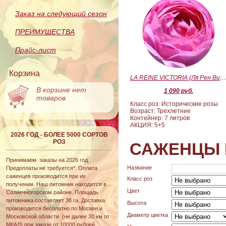
Заказ на следующий сезон
ПРЕИМУЩЕСТВА
Прайс-лист
Корзина
LA REINE VICTORIA (Ля Рен Виктория
В корзине нет
1 090 руб.
товаров
Класс роз: Исторические розы
Возраст: Трехлетние
Контейнер: 7 литров
АКЦИЯ: 5+5
2026 ГОД - БОЛЕЕ 5000 СОРТОВ
РОЗ
САЖЕНЦЫ 
Принимаем заказы на 2026 год.
Название
Предоплаты не требуется*. Оплата
саженцев производится при их
Класс роз
получении. Наш питомник находится в
Цвет
Солнечногорском районе. Площадь
питомника составляет 38 га. Доставка
Высота
производится бесплатно по Москве и
Диаметр цветка
Московской области (не далее 30 км от
МКАД) при заказе от 10000 рублей.