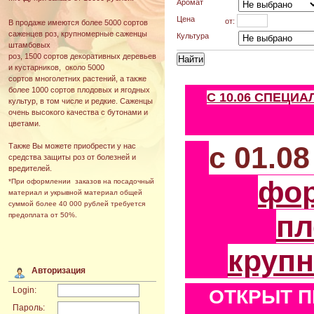
Аромат
Цена
от:
В продаже имеются более 5000 сортов
саженцев роз, крупномерные саженцы
Культура
штамбовых
роз, 1500 сортов декоративных деревьев
и кустарников, около 5000
сортов многолетних растений, а также
более 1000 сортов плодовых и ягодных
С 10.06 СПЕЦИ
культур, в том числе и редкие. Саженцы
очень высокого качества с бутонами и
цветами.
с 01.0
Также Вы можете приобрести у нас
средства защиты роз от болезней и
вредителей.
фо
*При оформлении заказов на посадочный
материал и укрывной материал общей
суммой более 40 000 рублей требуется
пл
предоплата от 50%.
круп
Авторизация
Login:
ОТКРЫТ П
Пароль: