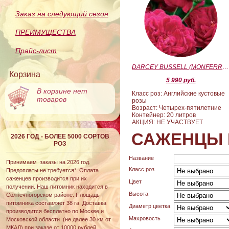
Заказ на следующий сезон
ПРЕИМУЩЕСТВА
Прайс-лист
DARCEY BUSSELL (MONFERRATO) (Дарси Басл)
Корзина
5 990 руб.
В корзине нет
Класс роз: Английские кустовые
товаров
розы
Возраст: Четырех-пятилетние
Контейнер: 20 литров
АКЦИЯ: НЕ УЧАСТВУЕТ
САЖЕНЦЫ 
2026 ГОД - БОЛЕЕ 5000 СОРТОВ
РОЗ
Название
Принимаем заказы на 2026 год.
Класс роз
Предоплаты не требуется*. Оплата
саженцев производится при их
Цвет
получении. Наш питомник находится в
Высота
Солнечногорском районе. Площадь
питомника составляет 38 га. Доставка
Диаметр цветка
производится бесплатно по Москве и
Махровость
Московской области (не далее 30 км от
МКАД) при заказе от 10000 рублей.