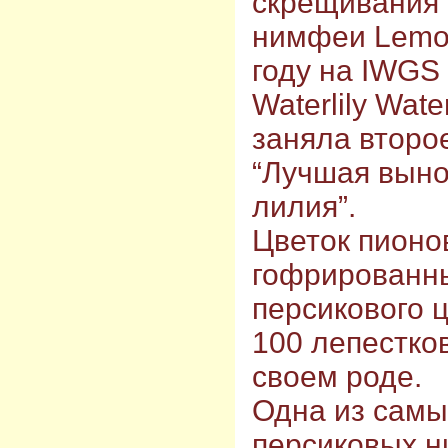
скрещивания н
нимфеи Lemon
году на IWGS (
Waterlily Wate
заняла второ
“Лучшая выно
лилия”.
Цветок пионо
гофрированн
персикового 
100 лепестко
своем роде.
Одна из самы
персиковых 