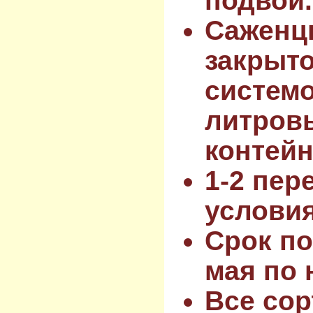
подвой.
Саженц
закрыт
системо
литров
контейн
1-2 пер
услови
Срок по
мая по 
Все сор