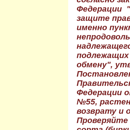
Федерации 
защите прав
именно пунк
непродовол
надлежащего
подлежащих 
обмену", ут
Постановле
Правительс
Федерации о
№55, растен
возврату и 
Проверяйте
сорта (бирки