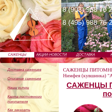
8 (903) 968 76 
8 (495) 988 76 
САЖЕНЦЫ
АКЦИИ-НОВОСТИ
ДОСТАВКА
ПИТОМНИКА
САЖЕНЦЫ ПИТОМН
Доставка саженцев
Нимфея (кувшинка) 
Описание саженцев
САЖЕНЦЫ П
Наши услуги
по
Карта постоянного
покупателя
Как заказать