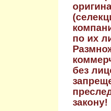
оригин
(селекц
компан
по их л
Размнож
коммер
без лиц
запрещ
преслед
закону!