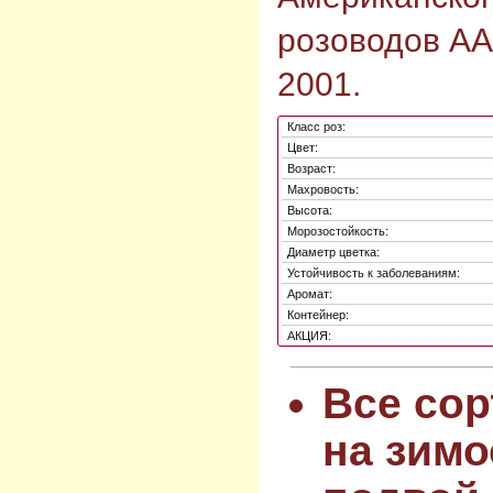
розоводов AA
2001.
Класс роз:
Цвет:
Возраст:
Махровость:
Высота:
Морозостойкость:
Диаметр цветка:
Устойчивость к заболеваниям:
Аромат:
Контейнер:
АКЦИЯ:
Все сор
на зимо