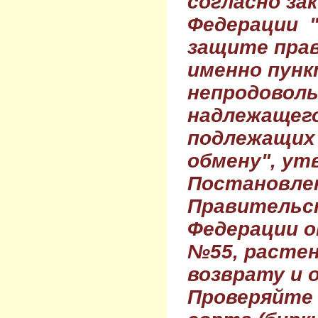
согласно за
Федерации 
защите прав
именно пунк
непродовол
надлежащего
подлежащих 
обмену", ут
Постановле
Правительс
Федерации о
№55, растен
возврату и 
Проверяйте