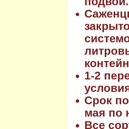
подвой.
Саженц
закрыт
системо
литров
контейн
1-2 пер
услови
Срок по
мая по 
Все сор