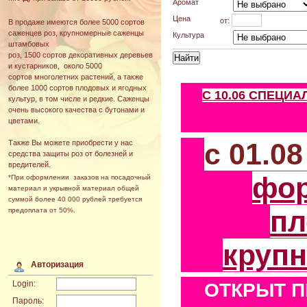
Аромат
Цена
от:
В продаже имеются более 5000 сортов
саженцев роз, крупномерные саженцы
Культура
штамбовых
роз, 1500 сортов декоративных деревьев
и кустарников, около 5000
сортов многолетних растений, а также
более 1000 сортов плодовых и ягодных
С 10.06 СПЕЦИ
культур, в том числе и редкие. Саженцы
очень высокого качества с бутонами и
цветами.
с 01.0
Также Вы можете приобрести у нас
средства защиты роз от болезней и
вредителей.
фо
*При оформлении заказов на посадочный
материал и укрывной материал общей
суммой более 40 000 рублей требуется
пл
предоплата от 50%.
круп
Авторизация
Login:
ОТКРЫТ П
Пароль: