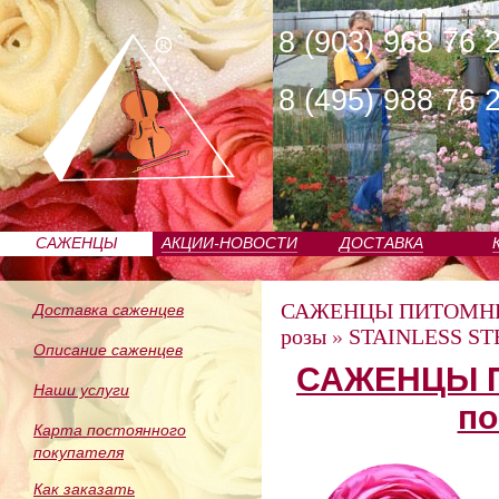
8 (903) 968 76 
8 (495) 988 76 
САЖЕНЦЫ
АКЦИИ-НОВОСТИ
ДОСТАВКА
ПИТОМНИКА
САЖЕНЦЫ ПИТОМН
Доставка саженцев
розы
»
STAINLESS STE
Описание саженцев
САЖЕНЦЫ П
Наши услуги
по
Карта постоянного
покупателя
Как заказать