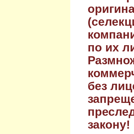
оригин
(селекц
компан
по их л
Размнож
коммер
без лиц
запрещ
преслед
закону!