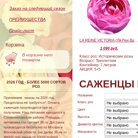
Заказ на следующий сезон
ПРЕИМУЩЕСТВА
Прайс-лист
LA REINE VICTORIA (Ля Рен Виктория
Корзина
1 090 руб.
В корзине нет
Класс роз: Исторические розы
товаров
Возраст: Трехлетние
Контейнер: 7 литров
АКЦИЯ: 5+5
САЖЕНЦЫ 
2026 ГОД - БОЛЕЕ 5000 СОРТОВ
РОЗ
Название
Принимаем заказы на 2026 год.
Класс роз
Предоплаты не требуется*. Оплата
саженцев производится при их
Цвет
получении. Наш питомник находится в
Высота
Солнечногорском районе. Площадь
питомника составляет 38 га. Доставка
Диаметр цветка
производится бесплатно по Москве и
Махровость
Московской области (не далее 30 км от
МКАД) при заказе от 10000 рублей.