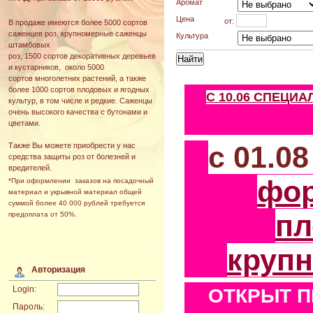
Аромат
Цена
от:
В продаже имеются более 5000 сортов
саженцев роз, крупномерные саженцы
Культура
штамбовых
роз, 1500 сортов декоративных деревьев
и кустарников, около 5000
сортов многолетних растений, а также
более 1000 сортов плодовых и ягодных
С 10.06 СПЕЦИ
культур, в том числе и редкие. Саженцы
очень высокого качества с бутонами и
цветами.
с 01.0
Также Вы можете приобрести у нас
средства защиты роз от болезней и
вредителей.
фо
*При оформлении заказов на посадочный
материал и укрывной материал общей
суммой более 40 000 рублей требуется
пл
предоплата от 50%.
круп
Авторизация
Login:
ОТКРЫТ П
Пароль: