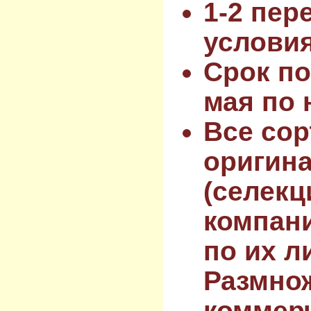
1-2 пер
услови
Срок по
мая по 
Все сор
оригин
(селекц
компан
по их л
Размнож
коммер