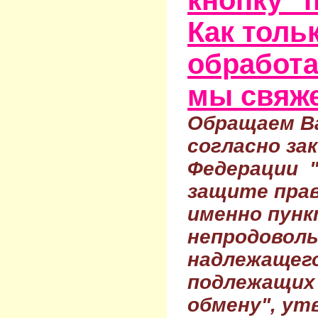
Как тольк
обработа
мы свяже
Обращаем Ва
согласно за
Федерации 
защите прав
именно пунк
непродовол
надлежащего
подлежащих 
обмену", ут