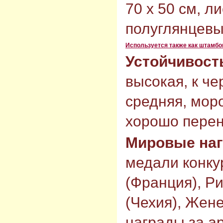
70 х 50 см, л
полуглянцевы
Используется также как штамбо
Устойчивост
высокая, к че
средняя, моро
хорошо перен
Мировые на
медали конку
(Франция), Ри
(Чехия), Жен
награды за а