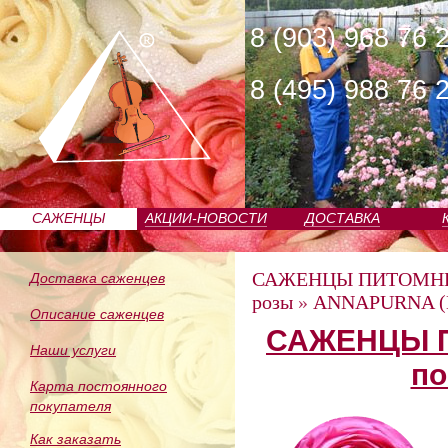
8 (903) 968 76 
8 (495) 988 76 
САЖЕНЦЫ
АКЦИИ-НОВОСТИ
ДОСТАВКА
ПИТОМНИКА
САЖЕНЦЫ ПИТОМН
Доставка саженцев
розы
»
ANNAPURNA (
Описание саженцев
САЖЕНЦЫ П
Наши услуги
по
Карта постоянного
покупателя
Как заказать