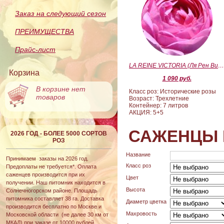
Заказ на следующий сезон
ПРЕИМУЩЕСТВА
Прайс-лист
LA REINE VICTORIA (Ля Рен Виктория
Корзина
1 090 руб.
В корзине нет
Класс роз: Исторические розы
товаров
Возраст: Трехлетние
Контейнер: 7 литров
АКЦИЯ: 5+5
САЖЕНЦЫ 
2026 ГОД - БОЛЕЕ 5000 СОРТОВ
РОЗ
Название
Принимаем заказы на 2026 год.
Класс роз
Предоплаты не требуется*. Оплата
саженцев производится при их
Цвет
получении. Наш питомник находится в
Высота
Солнечногорском районе. Площадь
питомника составляет 38 га. Доставка
Диаметр цветка
производится бесплатно по Москве и
Махровость
Московской области (не далее 30 км от
МКАД) при заказе от 10000 рублей.