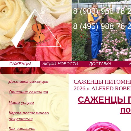
8 (903) 968 76 
8 (495) 988 76 
САЖЕНЦЫ
АКЦИИ-НОВОСТИ
ДОСТАВКА
ПИТОМНИКА
САЖЕНЦЫ ПИТОМН
Доставка саженцев
2026
»
ALFRED ROBERT
Описание саженцев
САЖЕНЦЫ П
Наши услуги
по
Карта постоянного
покупателя
Как заказать