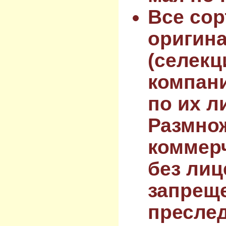
Все сор
оригин
(селекц
компан
по их л
Размнож
коммер
без лиц
запрещ
преслед