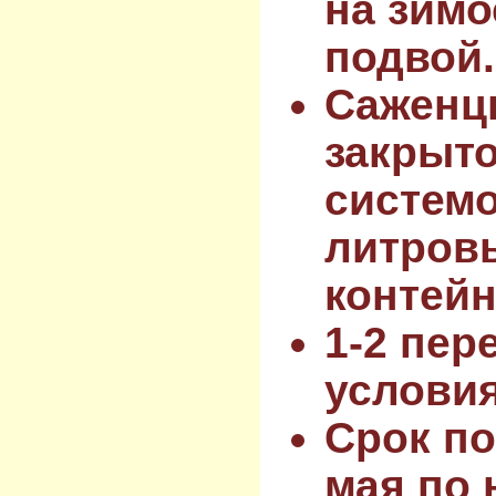
на зимо
подвой.
Саженц
закрыт
системо
литров
контейн
1-2 пер
услови
Срок по
мая по 