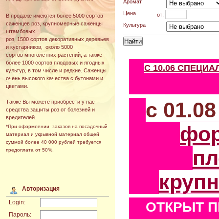
Аромат
Цена
от:
В продаже имеются более 5000 сортов
саженцев роз, крупномерные саженцы
Культура
штамбовых
роз, 1500 сортов декоративных деревьев
и кустарников, около 5000
сортов многолетних растений, а также
более 1000 сортов плодовых и ягодных
С 10.06 СПЕЦИ
культур, в том числе и редкие. Саженцы
очень высокого качества с бутонами и
цветами.
с 01.0
Также Вы можете приобрести у нас
средства защиты роз от болезней и
вредителей.
фо
*При оформлении заказов на посадочный
материал и укрывной материал общей
суммой более 40 000 рублей требуется
пл
предоплата от 50%.
круп
Авторизация
Login:
ОТКРЫТ П
Пароль: