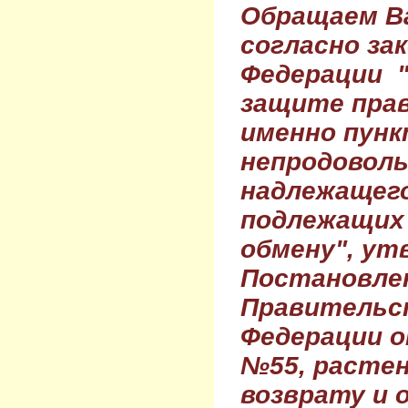
Обращаем Ва
согласно за
Федерации 
защите прав
именно пунк
непродовол
надлежащего
подлежащих 
обмену", ут
Постановле
Правительс
Федерации о
№55, растен
возврату и 