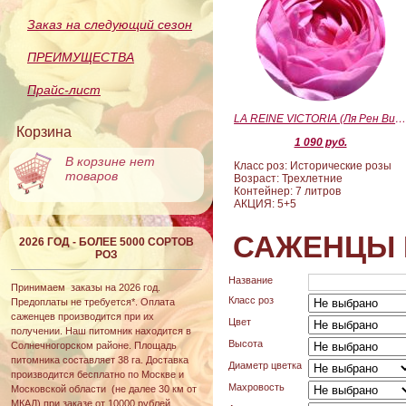
Заказ на следующий сезон
ПРЕИМУЩЕСТВА
Прайс-лист
LA REINE VICTORIA (Ля Рен Виктория
Корзина
1 090 руб.
В корзине нет
Класс роз: Исторические розы
товаров
Возраст: Трехлетние
Контейнер: 7 литров
АКЦИЯ: 5+5
САЖЕНЦЫ 
2026 ГОД - БОЛЕЕ 5000 СОРТОВ
РОЗ
Название
Принимаем заказы на 2026 год.
Класс роз
Предоплаты не требуется*. Оплата
саженцев производится при их
Цвет
получении. Наш питомник находится в
Высота
Солнечногорском районе. Площадь
питомника составляет 38 га. Доставка
Диаметр цветка
производится бесплатно по Москве и
Махровость
Московской области (не далее 30 км от
МКАД) при заказе от 10000 рублей.