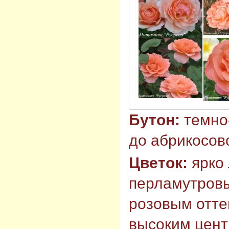
Бутон:
темно
до абрикосов
Цветок:
ярко
перламутровы
розовым отте
высоким цент