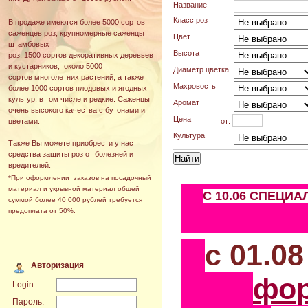
Название
Класс роз
В продаже имеются более 5000 сортов
саженцев роз, крупномерные саженцы
Цвет
штамбовых
Высота
роз, 1500 сортов декоративных деревьев
и кустарников, около 5000
Диаметр цветка
сортов многолетних растений, а также
Махровость
более 1000 сортов плодовых и ягодных
культур, в том числе и редкие. Саженцы
Аромат
очень высокого качества с бутонами и
Цена
от:
цветами.
Культура
Также Вы можете приобрести у нас
средства защиты роз от болезней и
вредителей.
*При оформлении заказов на посадочный
материал и укрывной материал общей
С 10.06 СПЕЦИ
суммой более 40 000 рублей требуется
предоплата от 50%.
с 01.0
Авторизация
фо
Login:
Пароль: