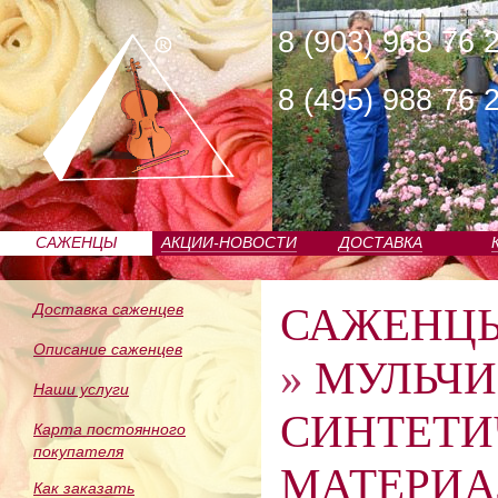
8 (903) 968 76 
8 (495) 988 76 
САЖЕНЦЫ
АКЦИИ-НОВОСТИ
ДОСТАВКА
ПИТОМНИКА
САЖЕНЦ
Доставка саженцев
Описание саженцев
»
МУЛЬЧ
Наши услуги
СИНТЕТИ
Карта постоянного
покупателя
МАТЕРИА
Как заказать