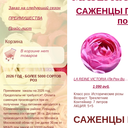
Заказ на следующий сезон
САЖЕНЦЫ П
ПРЕИМУЩЕСТВА
по
Прайс-лист
Корзина
В корзине нет
товаров
2026 ГОД - БОЛЕЕ 5000 СОРТОВ
LA REINE VICTORIA (Ля Рен Виктория
РОЗ
1 090 руб.
Принимаем заказы на 2026 год.
Класс роз: Исторические розы
Предоплаты не требуется*. Оплата
Возраст: Трехлетние
саженцев производится при их
Контейнер: 7 литров
получении. Наш питомник находится в
АКЦИЯ: 5+5
Солнечногорском районе. Площадь
питомника составляет 38 га. Доставка
САЖЕНЦЫ 
производится бесплатно по Москве и
Московской области (не далее 30 км от
МКАД) при заказе от 10000 рублей.