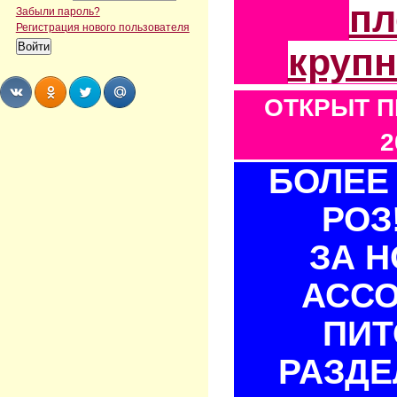
пл
Забыли пароль?
Регистрация нового пользователя
круп
ОТКРЫТ П
Share
Share
Share
Share
2
БОЛЕЕ 
РОЗ
ЗА 
АСС
ПИТ
РАЗДЕ