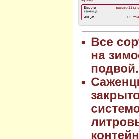
Высота
размер 21 кв.м
саженца:
АКЦИЯ:
НЕ УЧ
Все сор
на зимо
подвой.
Саженц
закрыт
системо
литров
контейн