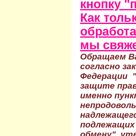
кнопку "
Как тольк
обработа
мы свяже
Обращаем Ва
согласно за
Федерации 
защите прав
именно пунк
непродовол
надлежащего
подлежащих 
обмену", ут