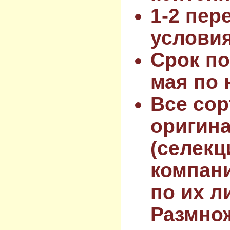
1-2 пер
услови
Срок по
мая по 
Все сор
оригин
(селекц
компан
по их л
Размнож