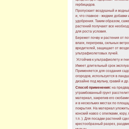
гербицидов.
Пропускает воздушный и водный
и, что главное - жидкие добавки 
удобрения. Таким образом, саж
растений получают все необхо
для роста условия.
Бережет почву и растения от п
влаги, перегрева, сильных ветро
вредителей, защищает от возд
ультрафиолетовых лучей.
Устойчив к ультрафиолету и гн
Имеет длительный срок эксплуа
Применяется для создания садо
огородов, используется в ланд
дизайне под мульчу, гравий и др.
Способ применения:
на предва
утрамбованный грунт расстелит
материал, закрепив его скобами
и в нескольких местах по площа
покрытия. На материал уложить 
конский навоз с опилками, кору, 
т.п. ). Для посадки растений сде
крестообразный разрез, раздви
мульчу.