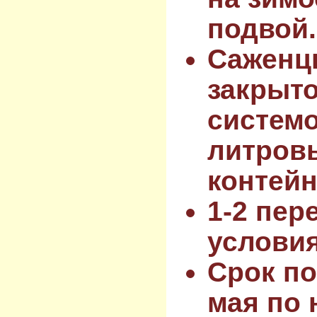
подвой.
Саженц
закрыт
системо
литров
контейн
1-2 пер
услови
Срок по
мая по 