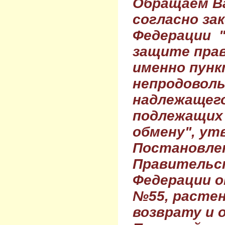
Обращаем Ва
согласно за
Федерации 
защите прав
именно пунк
непродовол
надлежащего
подлежащих 
обмену", ут
Постановле
Правительс
Федерации о
№55, растен
возврату и 