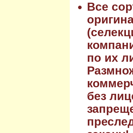
Все сор
оригин
(селекц
компан
по их л
Размнож
коммер
без лиц
запрещ
преслед