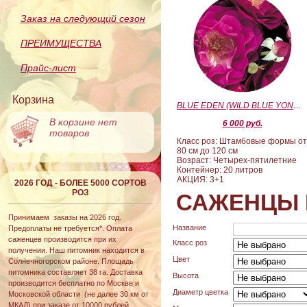
Заказ на следующий сезон
ПРЕИМУЩЕСТВА
Прайс-лист
Корзина
BLUE EDEN (WILD BLUE YONDER) (Блю Эден)
В корзине нет
6 000 руб.
товаров
Класс роз: Штамбовые формы о
80 см до 120 см
Возраст: Четырех-пятилетние
Контейнер: 20 литров
АКЦИЯ: 3+1
2026 ГОД - БОЛЕЕ 5000 СОРТОВ
РОЗ
САЖЕНЦЫ 
Принимаем заказы на 2026 год.
Название
Предоплаты не требуется*. Оплата
саженцев производится при их
Класс роз
получении. Наш питомник находится в
Цвет
Солнечногорском районе. Площадь
питомника составляет 38 га. Доставка
Высота
производится бесплатно по Москве и
Диаметр цветка
Московской области (не далее 30 км от
МКАД) при заказе от 10000 рублей.