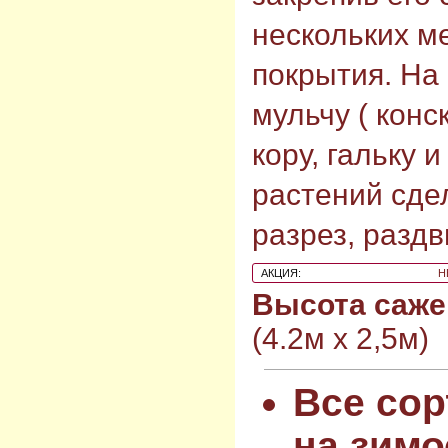
нескольких м
покрытия. На
мульчу ( конс
кору, гальку и
растений сде
разрез, раздв
АКЦИЯ:
Н
Высота саже
(4.2м х 2,5м)
Все сор
на зимо