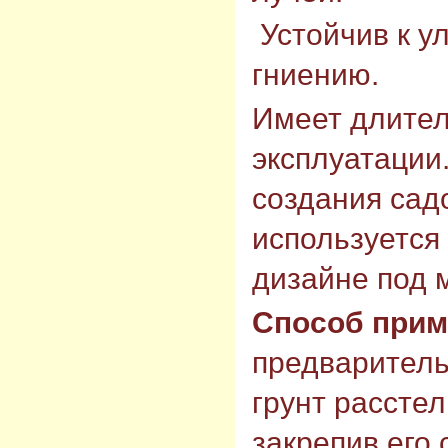
Устойчив к у
гниению.
Имеет длител
эксплуатации
создания садо
используется
дизайне под м
Способ прим
предварител
грунт рассте
закрепив его 