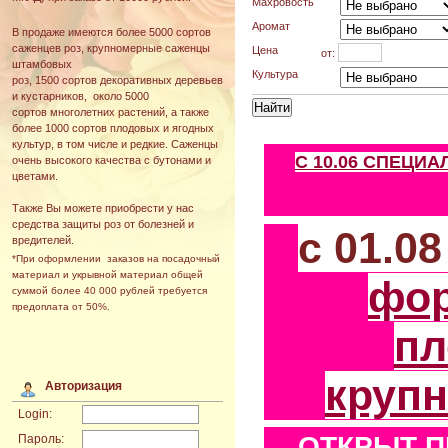
Махровость
Аромат
В продаже имеются более 5000 сортов
саженцев роз, крупномерные саженцы
Цена
от:
штамбовых
Культура
роз, 1500 сортов декоративных деревьев
и кустарников, около 5000
сортов многолетних растений, а также
более 1000 сортов плодовых и ягодных
культур, в том числе и редкие. Саженцы
С 10.06 СПЕЦИ
очень высокого качества с бутонами и
цветами.
Также Вы можете приобрести у нас
средства защиты роз от болезней и
с 01.0
вредителей.
*При оформлении заказов на посадочный
материал и укрывной материал общей
фо
суммой более 40 000 рублей требуется
предоплата от 50%.
пл
круп
Авторизация
Login:
ОТКРЫТ П
Пароль: