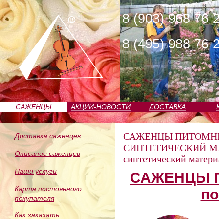
8 (903) 968 76 
8 (495) 988 76 
САЖЕНЦЫ
АКЦИИ-НОВОСТИ
ДОСТАВКА
ПИТОМНИКА
САЖЕНЦЫ ПИТОМН
Доставка саженцев
СИНТЕТИЧЕСКИЙ М
Описание саженцев
синтетический матер
Наши услуги
САЖЕНЦЫ П
Карта постоянного
по
покупателя
Как заказать