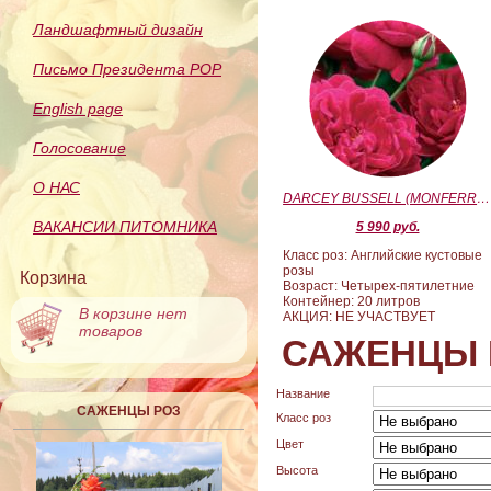
Ландшафтный дизайн
Письмо Президента РОР
English page
Голосование
О НАС
DARCEY BUSSELL (MONFERRATO) (Дарси Басл)
ВАКАНСИИ ПИТОМНИКА
5 990 руб.
Класс роз: Английские кустовые
розы
Корзина
Возраст: Четырех-пятилетние
Контейнер: 20 литров
В корзине нет
АКЦИЯ: НЕ УЧАСТВУЕТ
товаров
САЖЕНЦЫ 
Название
САЖЕНЦЫ РОЗ
Класс роз
Цвет
Высота