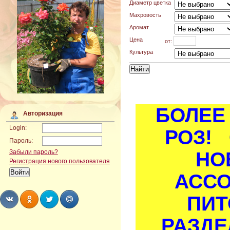
Диаметр цветка
Махровость
Аромат
Цена
от:
Культура
БОЛЕЕ 
Авторизация
Login:
РОЗ! 
Пароль:
НО
Забыли пароль?
Регистрация нового пользователя
АСС
ПИТ
РАЗДЕ
Share
Share
Share
Share