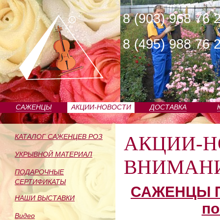
8 (903) 968 76 
8 (495) 988 76 
САЖЕНЦЫ
АКЦИИ-НОВОСТИ
ДОСТАВКА
ПИТОМНИКА
АКЦИИ-Н
КАТАЛОГ САЖЕНЦЕВ РОЗ
УКРЫВНОЙ МАТЕРИАЛ
ВНИМАНИ
ПОДАРОЧНЫЕ
СЕРТИФИКАТЫ
САЖЕНЦЫ П
НАШИ ВЫСТАВКИ
по
Видео