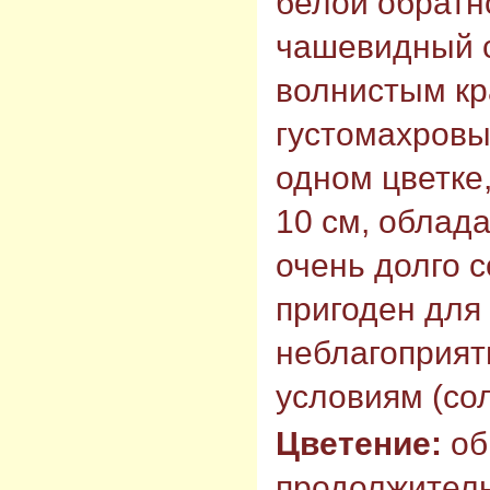
белой обратн
чашевидный с
волнистым кр
густомахровый
одном цветке,
10 см, облад
очень долго 
пригоден для 
неблагоприя
условиям (сол
Цветение:
об
продолжитель