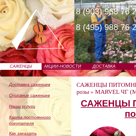
8 (903) 968 76 
8 (495) 988 76 
САЖЕНЦЫ
АКЦИИ-НОВОСТИ
ДОСТАВКА
ПИТОМНИКА
САЖЕНЦЫ ПИТОМН
Доставка саженцев
розы
»
MARVEL ЧГ (М
Описание саженцев
САЖЕНЦЫ П
Наши услуги
по
Карта постоянного
покупателя
Как заказать