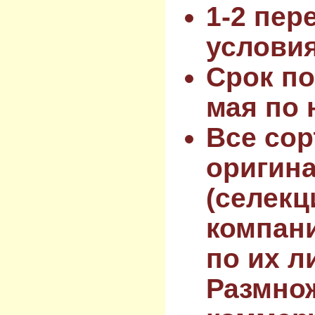
1-2 пер
услови
Срок по
мая по 
Все сор
оригин
(селекц
компан
по их л
Размнож