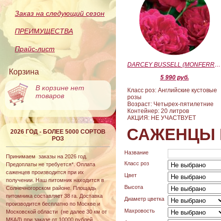
Заказ на следующий сезон
ПРЕИМУЩЕСТВА
Прайс-лист
DARCEY BUSSELL (MONFERRATO) (Дарси Басл)
Корзина
5 990 руб.
В корзине нет
Класс роз: Английские кустовые
товаров
розы
Возраст: Четырех-пятилетние
Контейнер: 20 литров
АКЦИЯ: НЕ УЧАСТВУЕТ
САЖЕНЦЫ 
2026 ГОД - БОЛЕЕ 5000 СОРТОВ
РОЗ
Название
Принимаем заказы на 2026 год.
Класс роз
Предоплаты не требуется*. Оплата
саженцев производится при их
Цвет
получении. Наш питомник находится в
Высота
Солнечногорском районе. Площадь
питомника составляет 38 га. Доставка
Диаметр цветка
производится бесплатно по Москве и
Махровость
Московской области (не далее 30 км от
МКАД) при заказе от 10000 рублей.