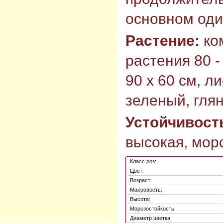
основном оди
Растение:
ко
растения 80 -
90 х 60 см, л
зеленый, гля
Устойчивост
высокая, моро
Класс роз:
Цвет:
Возраст:
Махровость:
Высота:
Морозостойкость:
Диаметр цветка: