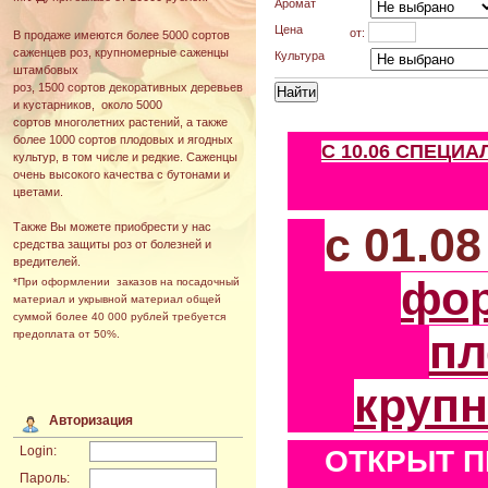
Аромат
Цена
от:
В продаже имеются более 5000 сортов
саженцев роз, крупномерные саженцы
Культура
штамбовых
роз, 1500 сортов декоративных деревьев
и кустарников, около 5000
сортов многолетних растений, а также
более 1000 сортов плодовых и ягодных
С 10.06 СПЕЦИ
культур, в том числе и редкие. Саженцы
очень высокого качества с бутонами и
цветами.
с 01.0
Также Вы можете приобрести у нас
средства защиты роз от болезней и
вредителей.
фо
*При оформлении заказов на посадочный
материал и укрывной материал общей
суммой более 40 000 рублей требуется
пл
предоплата от 50%.
круп
Авторизация
Login:
ОТКРЫТ П
Пароль: