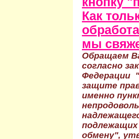
кнопку "
Как тольк
обработа
мы свяже
Обращаем Ва
согласно за
Федерации 
защите прав
именно пунк
непродовол
надлежащего
подлежащих 
обмену", ут