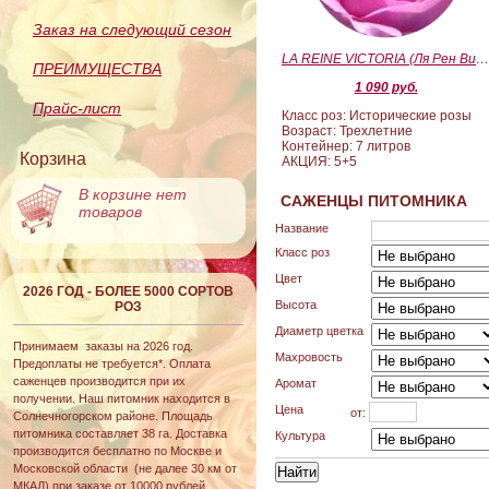
Заказ на следующий сезон
LA REINE VICTORIA (Ля Рен Виктория
ПРЕИМУЩЕСТВА
1 090 руб.
Прайс-лист
Класс роз: Исторические розы
Возраст: Трехлетние
Контейнер: 7 литров
Корзина
АКЦИЯ: 5+5
В корзине нет
САЖЕНЦЫ ПИТОМНИКА
товаров
Название
Класс роз
Цвет
2026 ГОД - БОЛЕЕ 5000 СОРТОВ
Высота
РОЗ
Диаметр цветка
Принимаем заказы на 2026 год.
Махровость
Предоплаты не требуется*. Оплата
саженцев производится при их
Аромат
получении. Наш питомник находится в
Цена
от:
Солнечногорском районе. Площадь
питомника составляет 38 га. Доставка
Культура
производится бесплатно по Москве и
Московской области (не далее 30 км от
МКАД) при заказе от 10000 рублей.