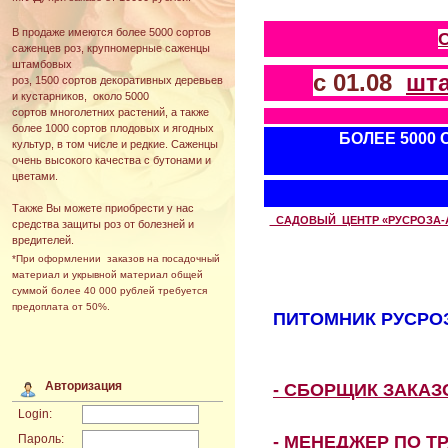
В продаже имеются более 5000 сортов
саженцев роз, крупномерные саженцы
штамбовых
с 01.08
шт
роз, 1500 сортов декоративных деревьев
и кустарников, около 5000
сортов многолетних растений, а также
более 1000 сортов плодовых и ягодных
БОЛЕЕ 5000
культур, в том числе и редкие. Саженцы
очень высокого качества с бутонами и
цветами.
Также Вы можете приобрести у нас
САДОВЫЙ ЦЕНТР «РУСРОЗА-АВТ
средства защиты роз от болезней и
вредителей.
*При оформлении заказов на посадочный
материал и укрывной материал общей
суммой более 40 000 рублей требуется
предоплата от 50%.
ПИТОМНИК РУСРОЗ
Авторизация
- СБОРЩИК ЗАКА
Login:
- МЕНЕДЖЕР ПО Т
Пароль: