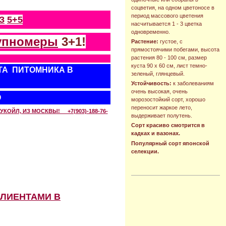
соцветия, на одном цветоносе в
период массового цветения
З
5+5
насчитывается 1 - 3 цветка
одновременно.
упномеры
3+1!
Растение:
густое, с
прямостоячими побегами, высота
растения 80 - 100 см, размер
куста 90 х 60 см, лист темно-
ТА ПИТОМНИКА В
зеленый, глянцевый.
Устойчивость:
к заболеваниям
очень высокая, очень
О
морозостойкий сорт, хорошо
переносит жаркое лето,
КОЙЛ, ИЗ МОСКВЫ! +7(903)-188-76-
выдерживает полутень.
Сорт красиво смотрится в
кадках и вазонах.
Популярный сорт японской
селекции.
КЛИЕНТАМИ В