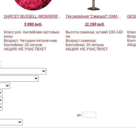
)
DARCEY BUSSELL (MONFERRATO) (Дарси Басл)
Туя западная "Смарагд" (SMARAGD) ШТАМБ 100-140
5 990 руб.
11 190 руб.
Класс роз: Английские кустовые
Высота саженца: штамб 100-140
Клас
розы
см
Возр
Возраст: Четырех-пятилетние
Возраст саженца:
Конт
Контейнер: 20 литров
Контейнер: 20 литров
АКЦ
АКЦИЯ: НЕ УЧАСТВУЕТ
АКЦИЯ: НЕ УЧАСТВУЕТ
до: