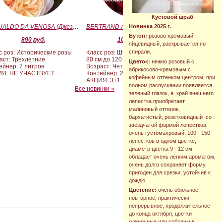
Кустовой шраб
GESUALDO DA VENOSA (Джезуальдо Ди Веноза)
BERTRAND AMOUSSOU (Бертран Амуссу)
Новинка 2025 г.
Бутон:
розово-кремовый,
890 руб.
10 000 руб.
яйцевидный, раскрывается по
спирали.
с роз: Исторические розы
Класс роз: Штамбовые формы от
аст: Трехлетние
80 см до 120 см
Цветок:
нежно розовый с
ейнер: 7 литров
Возраст: Четырех-пятилетние
абрикосово-кремовым с
ИЯ: НЕ УЧАСТВУЕТ
Контейнер: 20 литров
кофейным оттенком центром, при
АКЦИЯ: 3+1
полном распускании появляется
Все новинки »
зеленый глазок, а край внешнего
лепестка приобретает
малиновый оттенок,
бархатистый, розетковидный со
звездчатой формой лепестков,
очень густомахровый, 100 - 150
лепестков в одном цветке,
диаметр цветка 9 - 12 см,
обладает очень лёгким ароматом,
очень долго сохраняет форму,
пригоден для срезки, устойчив к
дождю.
Цветение:
очень обильное,
повторное, практически
непрерывное, продолжительное
до конца октября, цветки
одиночные или собраны в