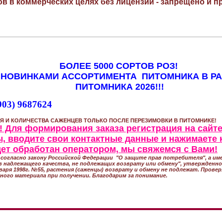
в в коммерческих целях без лицензии - запрещено и пр
БОЛЕЕ 5000 СОРТОВ РОЗ!
 НОВИНКАМИ АССОРТИМЕНТА ПИТОМНИКА В Р
ПИТОМНИКА 2026!!!
903) 9687624
Я И КОЛИЧЕСТВА САЖЕНЦЕВ ТОЛЬКО ПОСЛЕ ПЕРЕЗИМОВКИ В ПИТОМНИКЕ!
 Для формирования заказа регистрация на сайте
, вводите свои контактные данные и нажимаете 
удет обработан оператором, мы свяжемся с Вами!
согласно закону Российской Федерации "О защите прав потребителя", а име
 надлежащего качества, не подлежащих возврату или обмену", утвержден
варя 1998г. №55, растения (саженцы) возврату и обмену не подлежат. Прове
ного материала при получении. Благодарим за понимание.