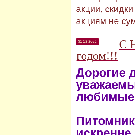
акции, скидки
акциям не су
С 
31.12.2021
годом!!!
Дорогие д
уважаемы
любимые
Питомник
искренне