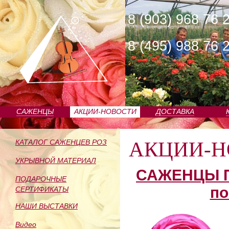
8 (903) 968 76 
8 (495) 988 76 
САЖЕНЦЫ
АКЦИИ-НОВОСТИ
ДОСТАВКА
ПИТОМНИКА
АКЦИИ-Н
КАТАЛОГ САЖЕНЦЕВ РОЗ
УКРЫВНОЙ МАТЕРИАЛ
САЖЕНЦЫ П
ПОДАРОЧНЫЕ
по
СЕРТИФИКАТЫ
НАШИ ВЫСТАВКИ
Видео