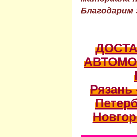
Благодарим 
ДОСТ
АВТОМО
Рязань 
Петерб
Новгор