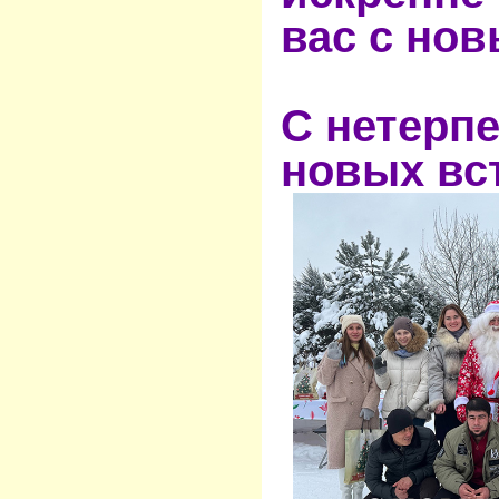
вас с нов
С нетерп
новых вст