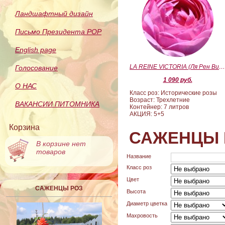
Ландшафтный дизайн
Письмо Президента РОР
English page
LA REINE VICTORIA (Ля Рен Виктория
Голосование
1 090 руб.
О НАС
Класс роз: Исторические розы
Возраст: Трехлетние
ВАКАНСИИ ПИТОМНИКА
Контейнер: 7 литров
АКЦИЯ: 5+5
Корзина
САЖЕНЦЫ 
В корзине нет
товаров
Название
Класс роз
Цвет
САЖЕНЦЫ РОЗ
Высота
Диаметр цветка
Махровость