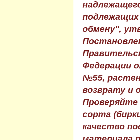
надлежащего
подлежащих 
обмену", ут
Постановле
Правительс
Федерации о
№55, растен
возврату и 
Проверяйте
сорта (бирки
качество по
материала п