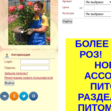
Аромат
Цена
от:
Культура
БОЛЕЕ 
РОЗ! 
Авторизация
НО
Login:
Пароль:
АСС
Забыли пароль?
Регистрация нового пользователя
ПИТ
РАЗДЕ
ПИТОМ
Share
Share
Share
Share