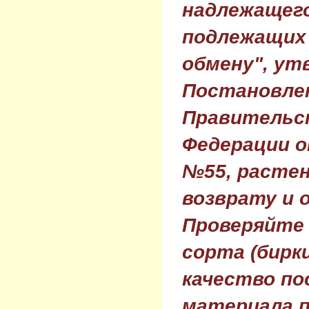
надлежащего
подлежащих 
обмену", ут
Постановле
Правительс
Федерации о
№55, растен
возврату и 
Проверяйте
сорта (бирки
качество по
материала п