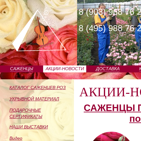
8 (903) 968 76 
8 (495) 988 76 
САЖЕНЦЫ
АКЦИИ-НОВОСТИ
ДОСТАВКА
ПИТОМНИКА
АКЦИИ-Н
КАТАЛОГ САЖЕНЦЕВ РОЗ
УКРЫВНОЙ МАТЕРИАЛ
САЖЕНЦЫ П
ПОДАРОЧНЫЕ
по
СЕРТИФИКАТЫ
НАШИ ВЫСТАВКИ
Видео