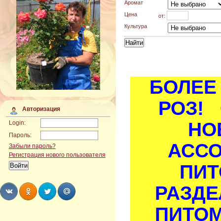
Аромат
Цена
от:
Культура
БОЛЕЕ 
РОЗ! 
Авторизация
НО
Login:
Пароль:
АСС
Забыли пароль?
Регистрация нового пользователя
ПИТ
РАЗДЕ
ПИТОМ
Share
Share
Share
Share