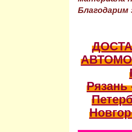
Благодарим 
ДОСТ
АВТОМО
Рязань 
Петерб
Новгор