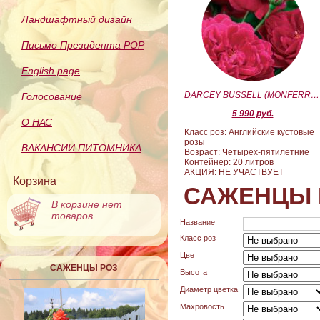
Ландшафтный дизайн
Письмо Президента РОР
English page
DARCEY BUSSELL (MONFERRATO) (Дарси Басл)
Голосование
5 990 руб.
О НАС
Класс роз: Английские кустовые
розы
ВАКАНСИИ ПИТОМНИКА
Возраст: Четырех-пятилетние
Контейнер: 20 литров
АКЦИЯ: НЕ УЧАСТВУЕТ
Корзина
САЖЕНЦЫ 
В корзине нет
товаров
Название
Класс роз
Цвет
САЖЕНЦЫ РОЗ
Высота
Диаметр цветка
Махровость