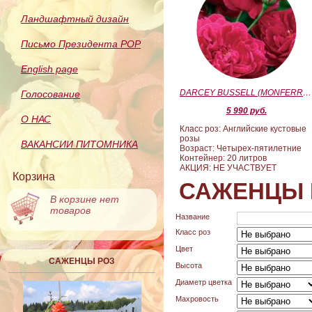
Ландшафтный дизайн
Письмо Президента РОР
English page
DARCEY BUSSELL (MONFERRATO) (Дарси Басл)
Голосование
5 990 руб.
О НАС
Класс роз: Английские кустовые
розы
ВАКАНСИИ ПИТОМНИКА
Возраст: Четырех-пятилетние
Контейнер: 20 литров
АКЦИЯ: НЕ УЧАСТВУЕТ
Корзина
САЖЕНЦЫ 
В корзине нет
товаров
Название
Класс роз
Цвет
САЖЕНЦЫ РОЗ
Высота
Диаметр цветка
Махровость