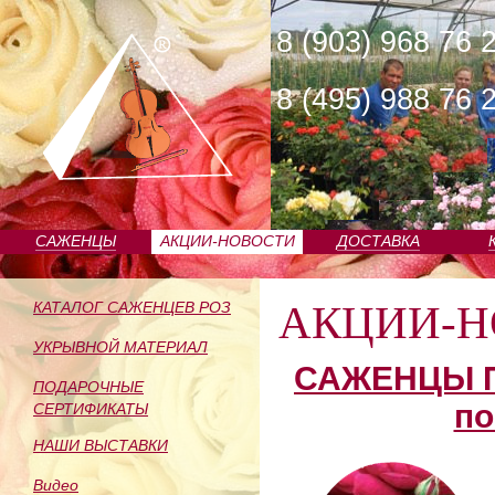
8 (903) 968 76 
8 (495) 988 76 
САЖЕНЦЫ
АКЦИИ-НОВОСТИ
ДОСТАВКА
ПИТОМНИКА
АКЦИИ-Н
КАТАЛОГ САЖЕНЦЕВ РОЗ
УКРЫВНОЙ МАТЕРИАЛ
САЖЕНЦЫ П
ПОДАРОЧНЫЕ
по
СЕРТИФИКАТЫ
НАШИ ВЫСТАВКИ
Видео