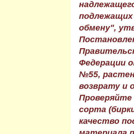
надлежащего
подлежащих 
обмену", ут
Постановле
Правительс
Федерации о
№55, растен
возврату и 
Проверяйте
сорта (бирки
качество по
материала п