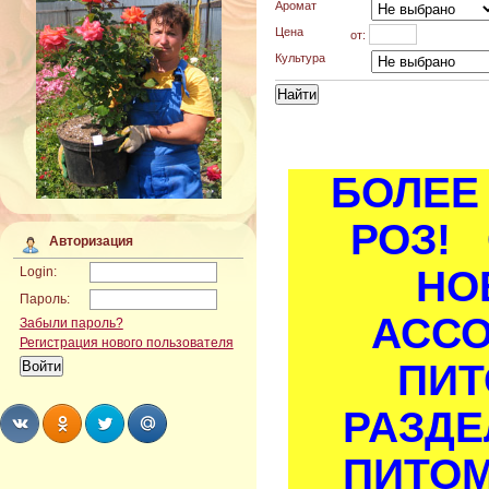
Аромат
Цена
от:
Культура
БОЛЕЕ 
РОЗ! 
Авторизация
НО
Login:
Пароль:
АСС
Забыли пароль?
Регистрация нового пользователя
ПИТ
РАЗДЕ
ПИТОМ
Share
Share
Share
Share