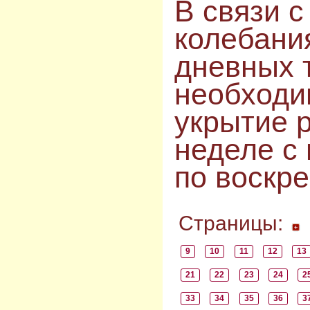
В
св
язи с
колебани
дневных 
необходи
укрытие р
неделе с
по воскр
Страницы:
9
10
11
12
13
21
22
23
24
2
33
34
35
36
3