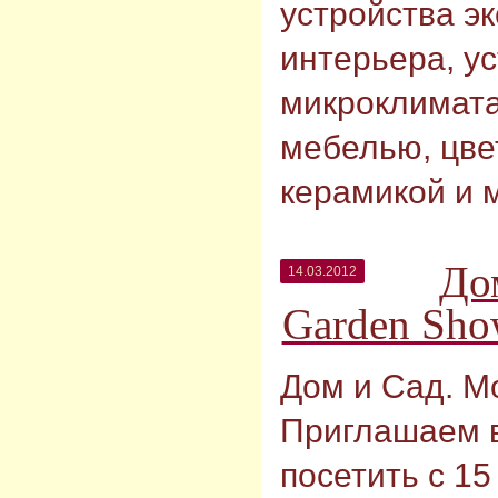
устройства э
интерьера, у
микроклимата
мебелью, цве
керамикой и 
До
14.03.2012
Garden Sho
Дом и Сад. M
Приглашаем 
посетить с 15