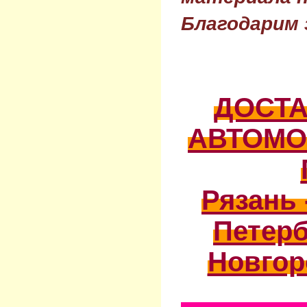
Благодарим 
ДОСТ
АВТОМО
Рязань 
Петерб
Новгор