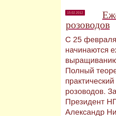
Еж
15.02.2012
розоводов
С 25 феврал
начинаются е
выращиванию 
Полный теоре
практический
розоводов. З
Президент Н
Александр Ни