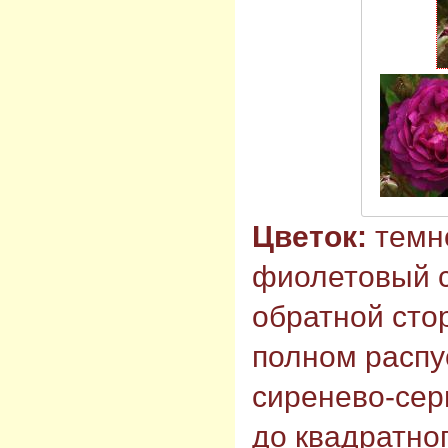
Цветок:
темн
фиолетовый с
обратной сто
полном распу
сиренево-се
до квадратног