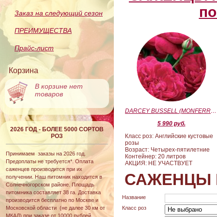
по
Заказ на следующий сезон
ПРЕИМУЩЕСТВА
Прайс-лист
Корзина
В корзине нет
товаров
DARCEY BUSSELL (MONFERRATO) (Дарси Басл)
5 990 руб.
2026 ГОД - БОЛЕЕ 5000 СОРТОВ
РОЗ
Класс роз: Английские кустовые
розы
Возраст: Четырех-пятилетние
Принимаем заказы на 2026 год.
Контейнер: 20 литров
Предоплаты не требуется*. Оплата
АКЦИЯ: НЕ УЧАСТВУЕТ
саженцев производится при их
САЖЕНЦЫ 
получении. Наш питомник находится в
Солнечногорском районе. Площадь
питомника составляет 38 га. Доставка
Название
производится бесплатно по Москве и
Московской области (не далее 30 км от
Класс роз
МКАД) при заказе от 10000 рублей.