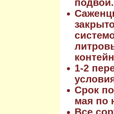
подвой.
Саженц
закрыт
системо
литров
контейн
1-2 пер
услови
Срок по
мая по 
Все сор