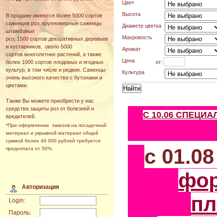
Цвет
Высота
В продаже имеются более 5000 сортов
саженцев роз, крупномерные саженцы
Диаметр цветка
штамбовых
Махровость
роз, 1500 сортов декоративных деревьев
и кустарников, около 5000
Аромат
сортов многолетних растений, а также
Цена
от:
более 1000 сортов плодовых и ягодных
культур, в том числе и редкие. Саженцы
Культура
очень высокого качества с бутонами и
цветами.
Также Вы можете приобрести у нас
средства защиты роз от болезней и
С 10.06 СПЕЦИ
вредителей.
*При оформлении заказов на посадочный
материал и укрывной материал общей
суммой более 40 000 рублей требуется
с 01.0
предоплата от 50%.
фо
Авторизация
пл
Login:
Пароль: