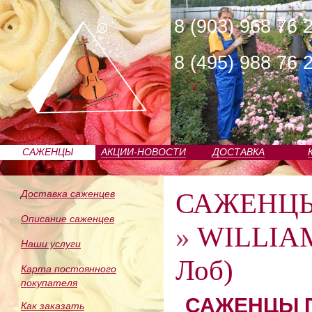
8 (903) 968 76 
8 (495) 988 76 
САЖЕНЦЫ
АКЦИИ-НОВОСТИ
ДОСТАВКА
ПИТОМНИКА
САЖЕНЦ
Доставка саженцев
Описание саженцев
»
WILLIAM
Наши услуги
Лоб)
Карта постоянного
покупателя
САЖЕНЦЫ П
Как заказать