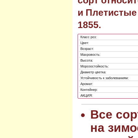
сорт относи
и Плетистые
1855.
Класс роз:
Цвет:
Возраст:
Махровость:
Высота:
Морозостойкость:
Диаметр цветка:
Устойчивость к заболеваниям:
Аромат:
Контейнер:
АКЦИЯ:
Все сор
на зимо