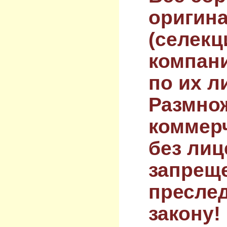
оригин
(селекц
компан
по их л
Размнож
коммер
без лиц
запрещ
преслед
закону!