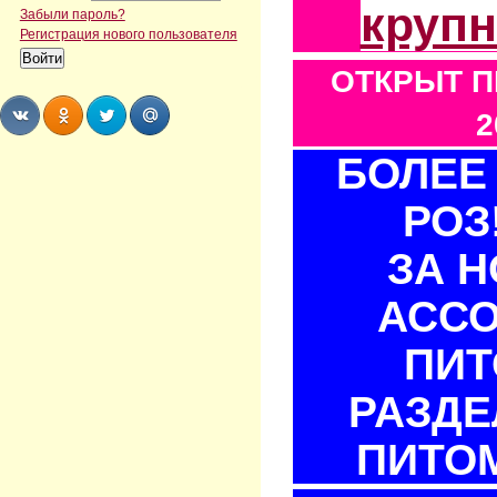
круп
Забыли пароль?
Регистрация нового пользователя
ОТКРЫТ П
2
БОЛЕЕ 
Share
Share
Share
Share
РОЗ
ЗА 
АСС
ПИТ
РАЗДЕ
ПИТОМ