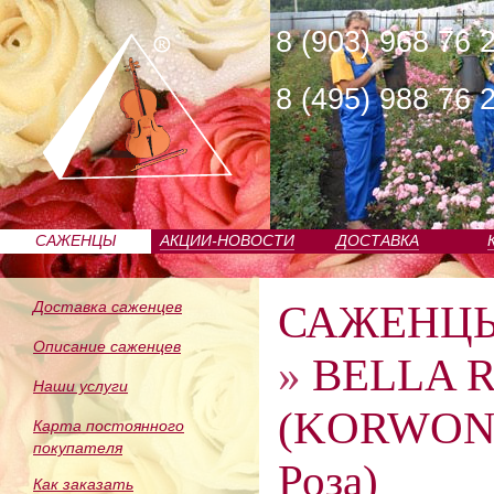
8 (903) 968 76 
8 (495) 988 76 
САЖЕНЦЫ
АКЦИИ-НОВОСТИ
ДОСТАВКА
ПИТОМНИКА
САЖЕНЦ
Доставка саженцев
Описание саженцев
»
BELLA 
Наши услуги
(KORWOND
Карта постоянного
покупателя
Роза)
Как заказать