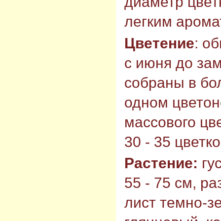
диаметр цветк
легким арома
Цветение
: о
с июня до зам
собраны в бо
одном цветон
массового цв
30 - 35 цветк
Растение:
гус
55 - 75 см, ра
лист темно-з