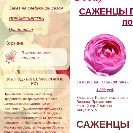
Заказ на следующий сезон
САЖЕНЦЫ П
ПРЕИМУЩЕСТВА
по
Прайс-лист
Корзина
В корзине нет
товаров
2026 ГОД - БОЛЕЕ 5000 СОРТОВ
LA REINE VICTORIA (Ля Рен Виктория
РОЗ
1 090 руб.
Принимаем заказы на 2026 год.
Класс роз: Исторические розы
Предоплаты не требуется*. Оплата
Возраст: Трехлетние
саженцев производится при их
Контейнер: 7 литров
получении. Наш питомник находится в
АКЦИЯ: 5+5
Солнечногорском районе. Площадь
питомника составляет 38 га. Доставка
САЖЕНЦЫ 
производится бесплатно по Москве и
Московской области (не далее 30 км от
МКАД) при заказе от 10000 рублей.