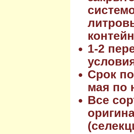
системо
литров
контейн
1-2 пер
услови
Срок по
мая по 
Все сор
оригин
(селекц