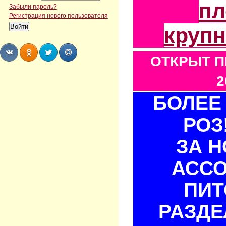
пл
Забыли пароль?
Регистрация нового пользователя
круп
ОТКРЫТ П
Share
Share
Share
Share
2
БОЛЕЕ 
РОЗ
ЗА 
АСС
ПИТ
РАЗДЕ