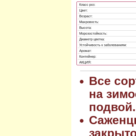
Класс роз:
Цвет:
Возраст:
Махровость:
Высота:
Морозостойкость:
Диаметр цветка:
Устойчивость к заболеваниям:
Аромат:
Контейнер:
АКЦИЯ:
Все сор
на зимо
подвой.
Саженц
закрыт