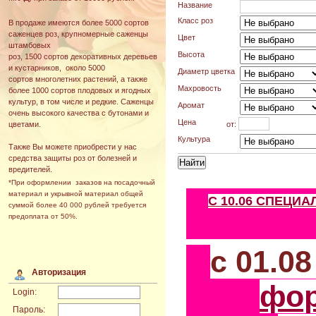
Название
Класс роз
В продаже имеются более 5000 сортов
саженцев роз, крупномерные саженцы
Цвет
штамбовых
Высота
роз, 1500 сортов декоративных деревьев
и кустарников, около 5000
Диаметр цветка
сортов многолетних растений, а также
Махровость
более 1000 сортов плодовых и ягодных
культур, в том числе и редкие. Саженцы
Аромат
очень высокого качества с бутонами и
Цена
от:
цветами.
Культура
Также Вы можете приобрести у нас
средства защиты роз от болезней и
вредителей.
*При оформлении заказов на посадочный
материал и укрывной материал общей
С 10.06 СПЕЦИ
суммой более 40 000 рублей требуется
предоплата от 50%.
с 01.0
Авторизация
фо
Login:
Пароль: