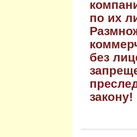
компан
по их л
Размнож
коммер
без лиц
запрещ
преслед
закону!