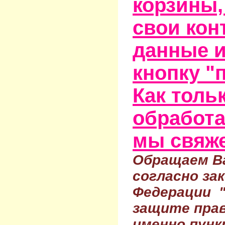
корзины,
свои кон
данные и
кнопку "
Как тольк
обработа
мы свяже
Обращаем Ва
согласно за
Федерации 
защите прав
именно пунк