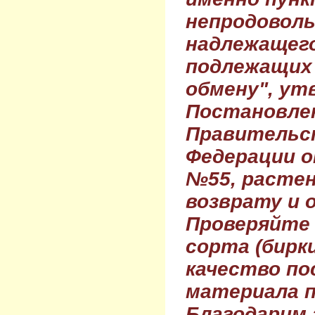
непродовол
надлежащего
подлежащих 
обмену", ут
Постановле
Правительс
Федерации о
№55, растен
возврату и 
Проверяйте
сорта (бирки
качество по
материала п
Благодарим 