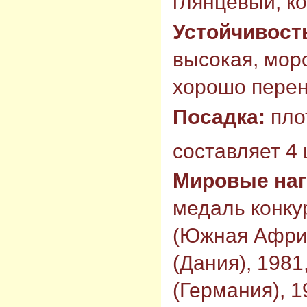
глянцевый, к
Устойчивост
высокая, моро
хорошо перен
Посадка:
пло
составляет 4 
Мировые на
медаль конку
(Южная Африк
(Дания), 198
(Германия), 1