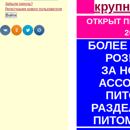
круп
Забыли пароль?
Регистрация нового пользователя
ОТКРЫТ П
2
БОЛЕЕ 
Share
Share
Share
Share
РОЗ
ЗА 
АСС
ПИТ
РАЗДЕ
ПИТОМ