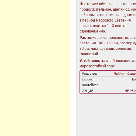
Цветение:
обильное, повторное
продолжительное, цветки один
собраны в соцветия, на одном 
в период массового цветения
насчитывается 1 - 3 цветка
одновременно.
Растение:
сильнорослое, высот
растения 100 - 120 см, размер к
70 см, лист средний, зеленый,
глянцевый.
Устойчивость:
к заболеваниям 
морозостойкий сорт.
Класс роз:
Чайно-гибрид
Возраст:
Тр
Контейнер:
АКЦИЯ:
НЕ УЧ