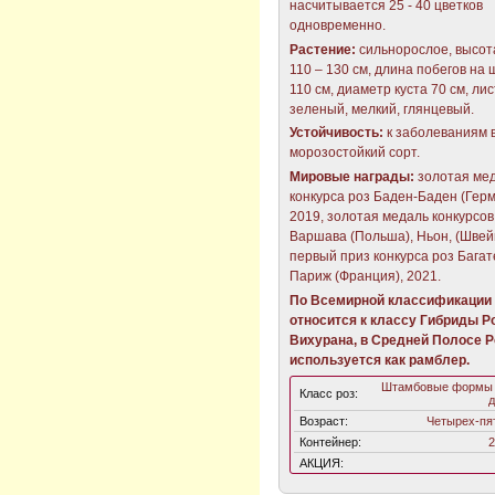
насчитывается 25 - 40 цветков
одновременно.
Растение:
сильнорослое, высот
110 – 130 см, длина побегов на
110 см, диаметр куста 70 см, ли
зеленый, мелкий, глянцевый.
Устойчивость:
к заболеваниям 
морозостойкий сорт.
Мировые награды:
золотая ме
конкурса роз Баден-Баден (Герм
2019, золотая медаль конкурсов
Варшава (Польша), Ньон, (Швей
первый приз конкурса роз Багат
Париж (Франция), 2021.
По Всемирной классификации 
относится к классу Гибриды Р
Вихурана, в Средней Полосе 
используется как рамблер.
Штамбовые формы 
Класс роз:
д
Возраст:
Четырех-пя
Контейнер:
2
АКЦИЯ: