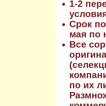
1-2 пер
услови
Срок по
мая по 
Все сор
оригин
(селекц
компан
по их л
Размнож
коммер