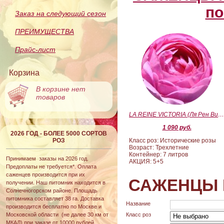
по
Заказ на следующий сезон
ПРЕИМУЩЕСТВА
Прайс-лист
Корзина
В корзине нет
товаров
LA REINE VICTORIA (Ля Рен Виктория
1 090 руб.
2026 ГОД - БОЛЕЕ 5000 СОРТОВ
РОЗ
Класс роз: Исторические розы
Возраст: Трехлетние
Контейнер: 7 литров
Принимаем заказы на 2026 год.
АКЦИЯ: 5+5
Предоплаты не требуется*. Оплата
саженцев производится при их
САЖЕНЦЫ 
получении. Наш питомник находится в
Солнечногорском районе. Площадь
питомника составляет 38 га. Доставка
Название
производится бесплатно по Москве и
Московской области (не далее 30 км от
Класс роз
МКАД) при заказе от 10000 рублей.