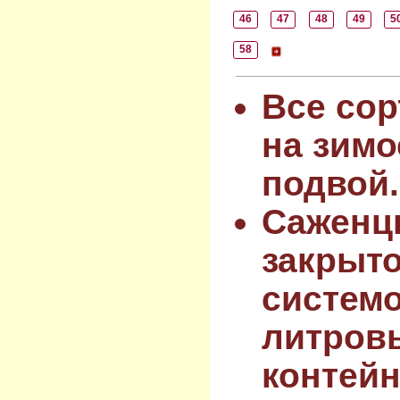
46
47
48
49
5
58
Все сор
на зимо
подвой.
Саженц
закрыт
системо
литров
контейн