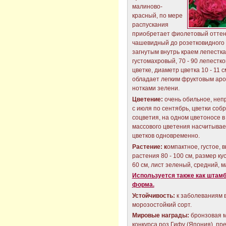
малиново-
красный, по мере
распускания
приобретает фиолетовый оттен
чашевидный до розетковидного 
загнутым внутрь краем лепестка
густомахровый, 70 - 90 лепестко
цветке, диаметр цветка 10 - 11 с
обладает легким фруктовым аро
нотками зелени.
Цветение:
очень обильное, не
с июля по сентябрь, цветки соб
соцветия, на одном цветоносе в
массового цветения насчитывает
цветков одновременно.
Растение:
к
омпактное, густое, 
растения 80 - 100 см, размер кус
60 см, лист зеленый, средний, 
Используется также как штам
форма.
Устойчивость
:
к заболеваниям 
морозостойкий сорт.
Мировые награды:
бронзовая 
конкурса роз Гифу (Япония), пр