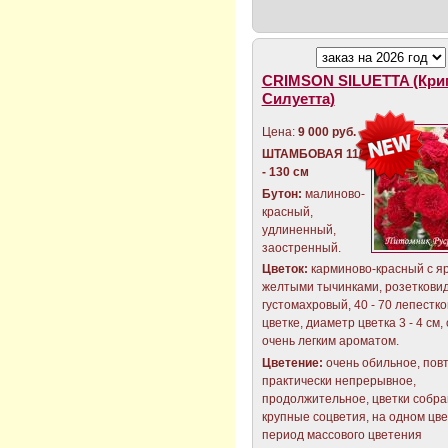
CRIMSON SILUETTA (Кри
Силуетта)
Цена:
9 000 руб.
ШТАМБОВАЯ 110
- 130 см
Бутон:
малиново-
красный,
удлиненный,
заостренный.
Цветок:
карминово-красный с я
желтыми тычинками, розеткови
густомахровый, 40 - 70 лепестко
цветке, диаметр цветка 3 - 4 см,
очень легким ароматом.
Цветение:
очень обильное, пов
практически непрерывное,
продолжительное, цветки собра
крупные соцветия, на одном цве
период массового цветения