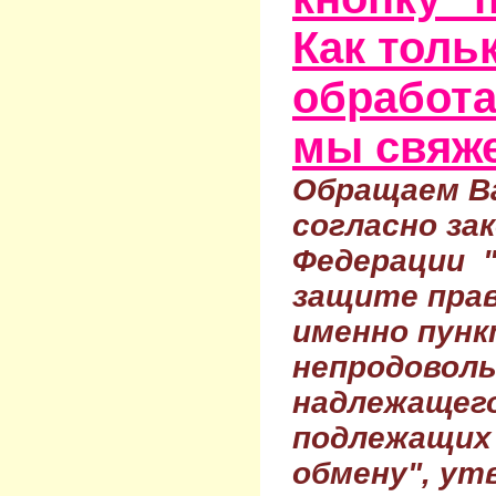
Как тольк
обработа
мы свяже
Обращаем Ва
согласно за
Федерации 
защите прав
именно пунк
непродовол
надлежащего
подлежащих 
обмену", ут