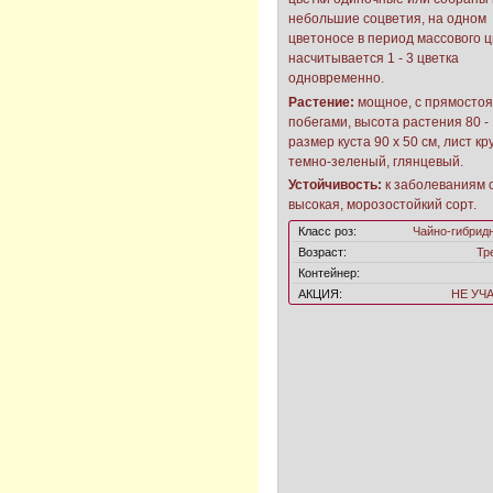
небольшие соцветия, на одном
цветоносе в период массового 
насчитывается 1 - 3 цветка
одновременно.
Растение:
мощное, с прямосто
побегами, высота растения 80 - 
размер куста 90 х 50 см, лист кр
темно-зеленый, глянцевый.
Устойчивость:
к заболеваниям 
высокая, морозостойкий сорт.
Класс роз:
Чайно-гибрид
Возраст:
Тр
Контейнер:
АКЦИЯ:
НЕ УЧ