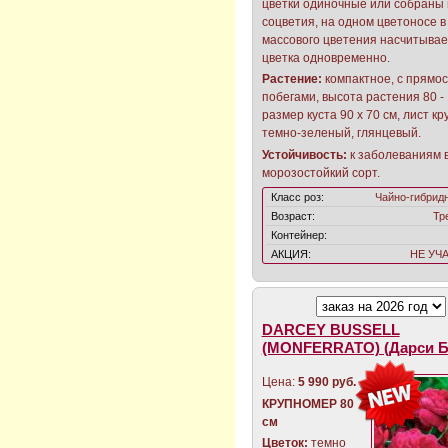
цветки одиночные или собраны 
соцветия, на одном цветоносе в
массового цветения насчитывает
цветка одновременно.
Растение:
компактное, с прямо
побегами, высота растения 80 - 
размер куста 90 х 70 см, лист кр
темно-зеленый, глянцевый.
Устойчивость:
к заболеваниям 
морозостойкий сорт.
Класс роз:
Чайно-гибрид
Возраст:
Тр
Контейнер:
АКЦИЯ:
НЕ УЧ
DARCEY BUSSELL
(MONFERRATO) (Дарси Б
Цена:
5 990 руб.
КРУПНОМЕР 80
см
Цветок:
темно