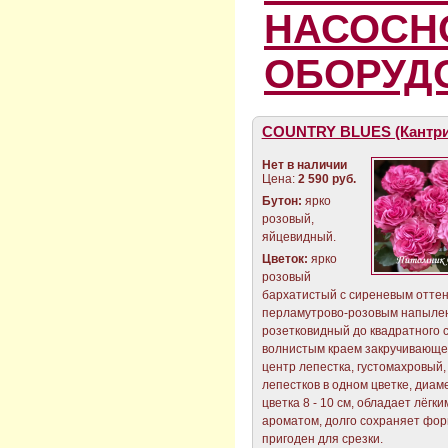
НАСОСН
ОБОРУД
COUNTRY BLUES (Кантри
Нет в наличии
Цена:
2 590 руб.
Бутон:
ярко
розовый,
яйцевидный.
Цветок:
ярко
розовый
бархатистый с сиреневым оттен
перламутрово-розовым напыле
розетковидный до квадратного 
волнистым краем закручивающе
центр лепестка, густомахровый, 
лепестков в одном цветке, диам
цветка 8 - 10 см, обладает лёгки
ароматом, долго сохраняет фор
пригоден для срезки.