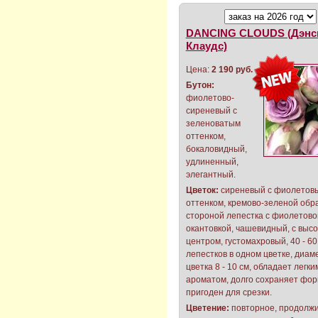
DANCING CLOUDS (Дэнс
Клаудс)
Цена:
2 190 руб.
Бутон:
фиолетово-
сиреневый с
зеленоватым
оттенком,
бокаловидный,
удлиненный,
элегантный.
Цветок:
сиреневый с фиолетов
оттенком, кремово-зеленой обр
стороной лепестка с фиолетово
окантовкой, чашевидный, с выс
центром, густомахровый, 40 - 60
лепестков в одном цветке, диам
цветка 8 - 10 см, обладает легки
ароматом, долго сохраняет фор
пригоден для срезки.
Цветение:
повторное, продолжи