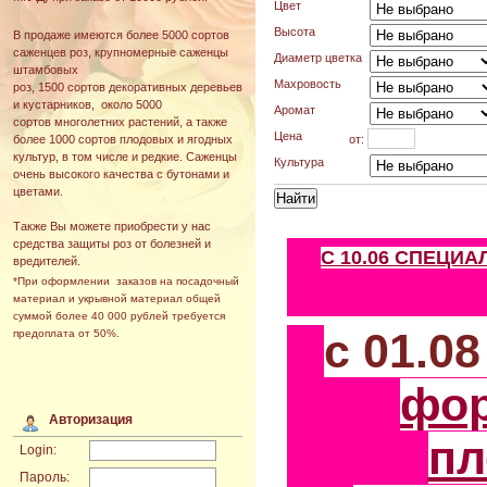
Цвет
Высота
В продаже имеются более 5000 сортов
саженцев роз, крупномерные саженцы
Диаметр цветка
штамбовых
Махровость
роз, 1500 сортов декоративных деревьев
и кустарников, около 5000
Аромат
сортов многолетних растений, а также
Цена
от:
более 1000 сортов плодовых и ягодных
культур, в том числе и редкие. Саженцы
Культура
очень высокого качества с бутонами и
цветами.
Также Вы можете приобрести у нас
средства защиты роз от болезней и
С 10.06 СПЕЦИ
вредителей.
*При оформлении заказов на посадочный
материал и укрывной материал общей
суммой более 40 000 рублей требуется
с 01.0
предоплата от 50%.
фо
Авторизация
пл
Login:
Пароль: