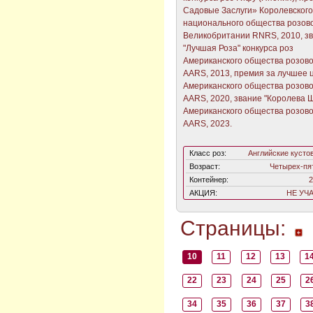
Садовые Заслуги» Королевского
национального общества розов
Великобритании RNRS, 2010, з
"Лучшая Роза" конкурса роз
Американского общества розов
AARS, 2013, премия за лучшее 
Американского общества розов
AARS, 2020, звание "Королева 
Американского общества розов
AARS, 2023.
Класс роз:
Английские кусто
Возраст:
Четырех-пя
Контейнер:
2
АКЦИЯ:
НЕ УЧ
Страницы:
10
11
12
13
1
22
23
24
25
2
34
35
36
37
3