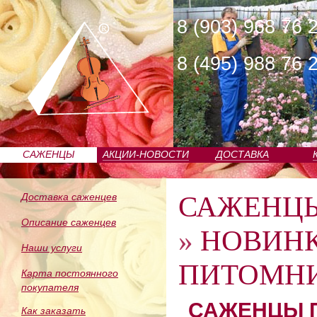
8 (903) 968 76 
8 (495) 988 76 
САЖЕНЦЫ
АКЦИИ-НОВОСТИ
ДОСТАВКА
ПИТОМНИКА
САЖЕНЦ
Доставка саженцев
Описание саженцев
»
НОВИН
Наши услуги
ПИТОМНИ
Карта постоянного
покупателя
САЖЕНЦЫ П
Как заказать