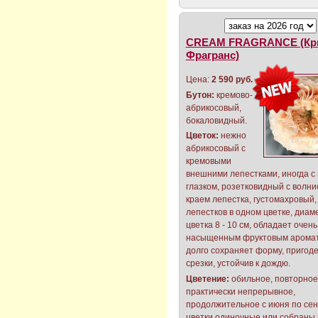
CREAM FRAGRANCE (Кр
Фрагранс)
Цена:
2 590 руб.
Бутон:
кремово-
абрикосовый,
бокаловидный.
Цветок:
нежно
абрикосовый с
кремовыми
внешними лепестками, иногда с
глазком, розетковидный с волн
краем лепестка, густомахровый, 
лепестков в одном цветке, диам
цветка 8 - 10 см, обладает очень
насыщенным фруктовым аромат
долго сохраняет форму, пригод
срезки, устойчив к дождю.
Цветение:
обильное, повторное
практически непрерывное,
продолжительное с июня по сен
цветки одиночные или собраны 