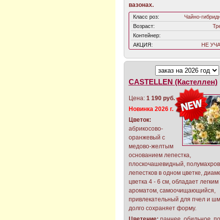
вазонах.
Класс роз:
Чайно-гибрид
Возраст:
Тр
Контейнер:
АКЦИЯ:
НЕ УЧ
CASTELLEN (Кастеллен)
Цена:
1 190 руб.
Новинка 2026 г.
Цветок:
абрикосово-
оранжевый с
медово-желтым
основанием лепестка,
плоскочашевидный, полумахровы
лепестков в одном цветке, диам
цветка 4 - 6 см, обладает легким
ароматом, самоочищающийся,
привлекательный для пчел и шм
долго сохраняет форму.
Цветение:
раннее, обильное, п