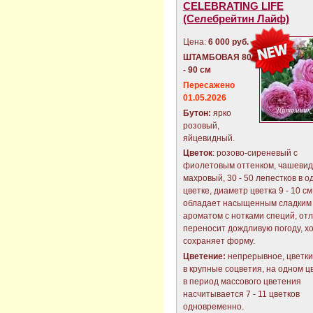
CELEBRATING LIFE
(Селебрейтин Лайф)
Цена:
6 000 руб.
ШТАМБОВАЯ 80
- 90 см
Пересажено
01.05.2026
Бутон:
ярко
розовый,
яйцевидный.
Цветок
: розово-сиреневый с
фиолетовым оттенком, чашевид
махровый, 30 - 50 лепестков в о
цветке, диаметр цветка 9 - 10 см
обладает насыщенным сладким
ароматом с нотками специй, от
переносит дождливую погоду, х
сохраняет форму.
Цветение:
непрерывное, цветки
в крупные соцветия, на одном ц
в период массового цветения
насчитывается 7 - 11 цветков
одновременно.