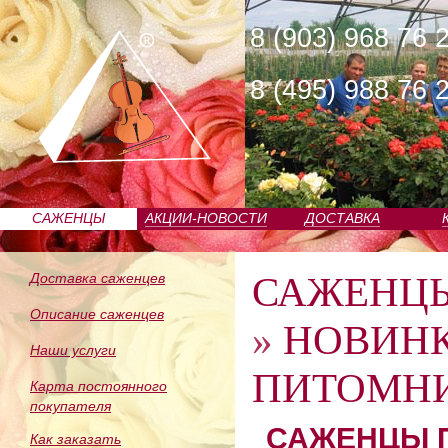
8 (903) 968 76 
8 (495) 988 76 
САЖЕНЦЫ
АКЦИИ-НОВОСТИ
ДОСТАВКА
ПИТОМНИКА
САЖЕНЦ
Доставка саженцев
Описание саженцев
»
НОВИН
Наши услуги
ПИТОМНИ
Карта постоянного
покупателя
САЖЕНЦЫ П
Как заказать