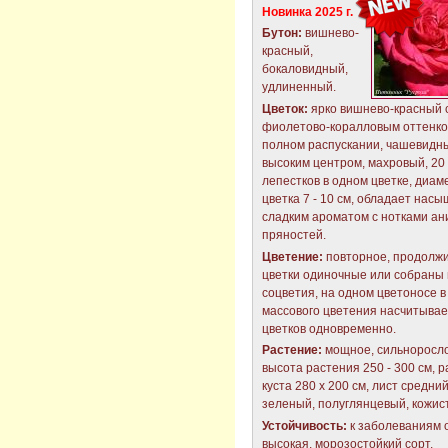
Новинка 2025 г.
Бутон:
вишнево-
красный,
бокаловидный,
удлиненный.
Цветок:
ярко вишнево-красный 
фиолетово-коралловым оттенко
полном распускании, чашевидны
высоким центром, махровый, 20 
лепестков в одном цветке, диам
цветка 7 - 10 см, обладает нас
сладким ароматом с нотками ан
пряностей.
Цветение:
повторное, продолжи
цветки одиночные или собраны 
соцветия, на одном цветоносе в
массового цветения насчитывает
цветков одновременно.
Растение:
мощное, сильноросло
высота растения 250 - 300 см, 
куста 280 х 200 см, лист средний
зеленый, полуглянцевый, кожис
Устойчивость:
к заболеваниям 
высокая, морозостойкий сорт.