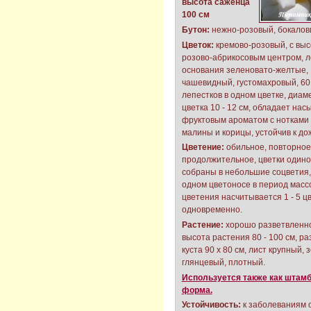
высота саженца
100 см
Бутон:
нежно-розовый, бокалов
Цветок:
кремово-розовый, с вы
розово-абрикосовым центром, л
основания зеленовато-желтые,
чашевидный, густомахровый, 60 
лепестков в одном цветке, диам
цветка 10 - 12 см, обладает на
фруктовым ароматом с нотками 
малины и корицы, устойчив к до
Цветение:
обильное, повторное
продолжительное, цветки один
собраны в небольшие соцветия,
одном цветоносе в период масс
цветения насчитывается 1 - 5 ц
одновременно.
Растение:
хорошо разветвленн
высота растения 80 - 100 см, р
куста 90 х 80 см, лист крупный, 
глянцевый, плотный.
Используется также как штам
форма.
Устойчивость:
к заболеваниям 