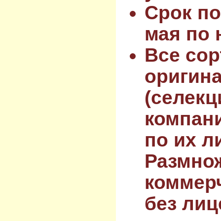
Срок по
мая по 
Все сор
оригин
(селекц
компан
по их л
Размнож
коммер
без лиц