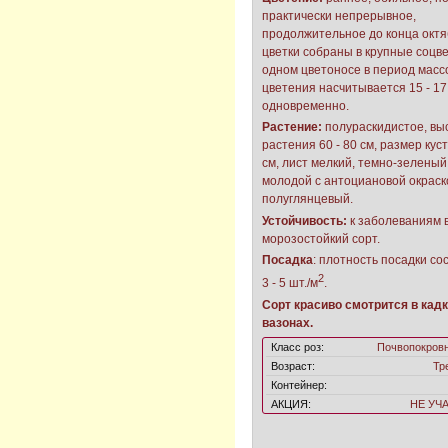
практически непрерывное,
продолжительное до конца октя
цветки собраны в крупные соцве
одном цветоносе в период масс
цветения насчитывается 15 - 17
одновременно.
Растение:
полураскидистое, вы
растения 60 - 80 см, размер куст
см, лист мелкий, темно-зеленый
молодой с антоциановой окраск
полуглянцевый.
Устойчивость:
к заболеваниям 
морозостойкий сорт.
Посадка
: плотность посадки со
2
3 - 5 шт./м
.
Сорт красиво смотрится в кадк
вазонах.
Класс роз:
Почвопокров
Возраст:
Тр
Контейнер:
АКЦИЯ:
НЕ УЧ