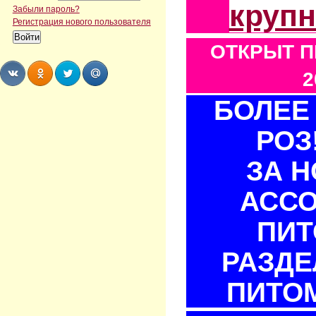
круп
Забыли пароль?
Регистрация нового пользователя
ОТКРЫТ П
2
БОЛЕЕ 
Share
Share
Share
Share
РОЗ
ЗА 
АСС
ПИТ
РАЗДЕ
ПИТОМ