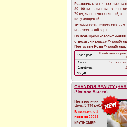
Растение:
компактное, высота 
80 - 90 см, размер куста на штам
70 см, лист темно-зеленый, сре
полуглянцевый.
Устойчивость:
к заболеваниям 
морозостойкий сорт.
По Всемирной классификации 
относится к классу Флорибунд
Плетистые Розы Флорибунда.
Штамбовые формы 
Класс роз:
д
Возраст:
Четырех-пя
Контейнер:
2
АКЦИЯ:
CHANDOS BEAUTY (HAR
(Чэндос Бьюти)
Нет в наличии
Цена:
5 990 руб.
В продаже с 1
июня по 2026!
КРУПНОМЕР