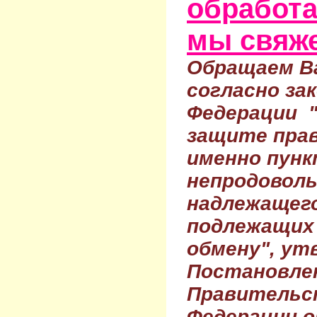
обработа
мы свяже
Обращаем Ва
согласно за
Федерации 
защите прав
именно пунк
непродовол
надлежащего
подлежащих 
обмену", ут
Постановле
Правительс
Федерации о