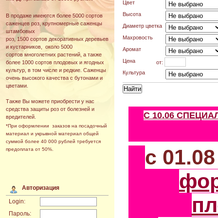
Цвет
Высота
В продаже имеются более 5000 сортов
саженцев роз, крупномерные саженцы
Диаметр цветка
штамбовых
Махровость
роз, 1500 сортов декоративных деревьев
и кустарников, около 5000
Аромат
сортов многолетних растений, а также
Цена
от:
более 1000 сортов плодовых и ягодных
культур, в том числе и редкие. Саженцы
Культура
очень высокого качества с бутонами и
цветами.
Также Вы можете приобрести у нас
средства защиты роз от болезней и
С 10.06 СПЕЦИ
вредителей.
*При оформлении заказов на посадочный
материал и укрывной материал общей
суммой более 40 000 рублей требуется
с 01.0
предоплата от 50%.
фо
Авторизация
пл
Login:
Пароль: