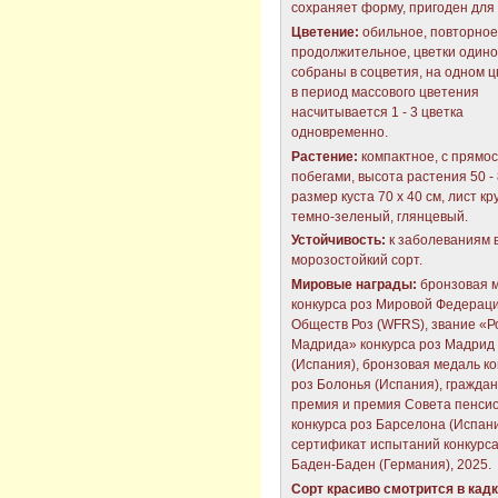
сохраняет форму, пригоден для 
Цветение:
обильное, повторное
продолжительное, цветки один
собраны в соцветия, на одном 
в период массового цветения
насчитывается 1 - 3 цветка
одновременно.
Растение:
компактное, с прямо
побегами, высота растения 50 - 
размер куста 70 х 40 см, лист кр
темно-зеленый, глянцевый.
Устойчивость:
к заболеваниям 
морозостойкий сорт.
Мировые награды:
бронзовая 
конкурса роз Мировой Федерац
Обществ Роз (WFRS), звание «Р
Мадрида» конкурса роз Мадрид
(Испания), бронзовая медаль ко
роз Болонья (Испания), граждан
премия и премия Совета пенси
конкурса роз Барселона (Испани
сертификат испытаний конкурса
Баден-Баден (Германия), 2025.
Сорт красиво смотрится в кадк