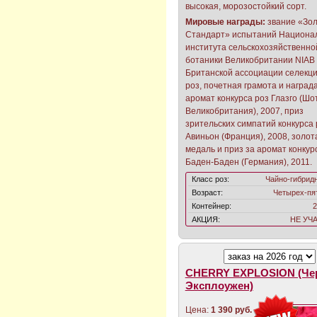
высокая, морозостойкий сорт.
Мировые награды:
звание «Зо
Стандарт» испытаний Национа
института сельскохозяйственно
ботаники Великобритании NIAB
Британской ассоциации селекц
роз, почетная грамота и награда
аромат конкурса роз Глазго (Шо
Великобритания), 2007, приз
зрительских симпатий конкурса 
Авиньон (Франция), 2008, золот
медаль и приз за аромат конкур
Баден-Баден (Германия), 2011.
Класс роз:
Чайно-гибрид
Возраст:
Четырех-пя
Контейнер:
2
АКЦИЯ:
НЕ УЧ
CHERRY EXPLOSION (Че
Эксплоужен)
Цена:
1 390 руб.