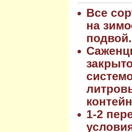
Все сор
на зимо
подвой.
Саженц
закрыт
системо
литров
контейн
1-2 пер
услови