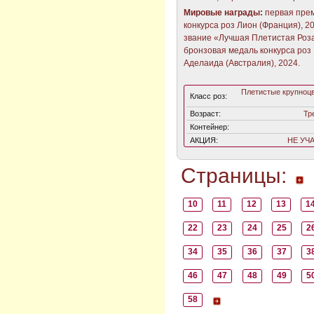
Мировые награды:
первая пре
конкурса роз Лион (Франция), 20
звание «Лучшая Плетистая Роз
бронзовая медаль конкурса роз
Аделаида (Австралия), 2024.
Плетистые крупноц
Класс роз:
Возраст:
Тр
Контейнер:
АКЦИЯ:
НЕ УЧ
Страницы:
10
11
12
13
1
22
23
24
25
2
34
35
36
37
3
46
47
48
49
5
58