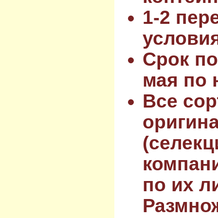
1-2 пер
услови
Срок по
мая по 
Все сор
оригин
(селекц
компан
по их л
Размнож