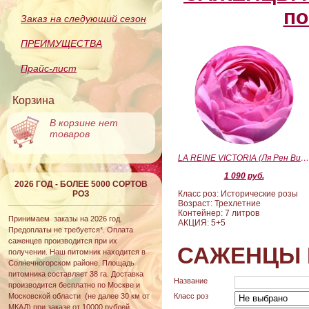
по
Заказ на следующий сезон
ПРЕИМУЩЕСТВА
Прайс-лист
Корзина
В корзине нет
товаров
LA REINE VICTORIA (Ля Рен Виктория
1 090 руб.
2026 ГОД - БОЛЕЕ 5000 СОРТОВ
РОЗ
Класс роз: Исторические розы
Возраст: Трехлетние
Контейнер: 7 литров
Принимаем заказы на 2026 год.
АКЦИЯ: 5+5
Предоплаты не требуется*. Оплата
саженцев производится при их
САЖЕНЦЫ 
получении. Наш питомник находится в
Солнечногорском районе. Площадь
питомника составляет 38 га. Доставка
Название
производится бесплатно по Москве и
Московской области (не далее 30 км от
Класс роз
МКАД) при заказе от 10000 рублей.