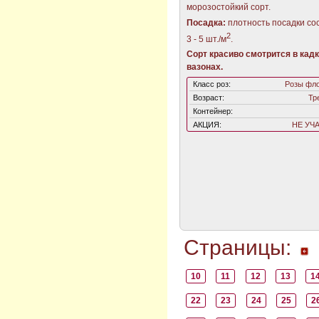
морозостойкий сорт.
Посадка:
плотность посадки со
2
3 - 5 шт./м
.
Сорт красиво смотрится в кадк
вазонах.
Класс роз:
Розы фл
Возраст:
Тр
Контейнер:
АКЦИЯ:
НЕ УЧ
Страницы:
10
11
12
13
1
22
23
24
25
2