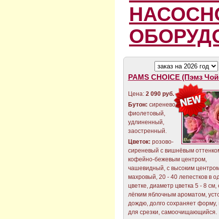
НАСОСН
ОБОРУД
PAMS CHOICE (Пэмз Чой
Цена:
2 090 руб.
Бутон:
сиренево-
фиолетовый,
удлиненный,
заостренный.
Цветок:
розово-
сиреневый с вишнёвым оттенко
кофейно-бежевым центром,
чашевидный, с высоким центром
махровый, 20 - 40 лепестков в о
цветке, диаметр цветка 5 - 8 см,
лёгким яблочным ароматом, усто
дождю, долго сохраняет форму,
для срезки, самоочищающийся.