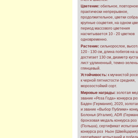
Цветение:
обильное, повторное
практически непрерывное,
продолжительное, цветки собра
крупные соцветия, на одном цве
период массового цветения
насчитывается 10 - 20 цветков
одновременно.
Растение:
сильнорослое, высот
120 - 130 см, длина побегов на
достигает 130 см, диаметр куста
лист удлиненный, темно-зелены
глянцевый.
Устойчивость:
к мучнистой росе
к черной пятнистости средняя,
морозостойкий сорт.
Мировые награды:
золотая мед
звание «Роза Года» конкурса ро
Баден (Германия), 2020, золота
и звание «Выбор Публики» конк
Болонья (Италия), ADR (Германи
бронзовая медаль конкурса роз
(Польша), сертификат испытан
конкурса роз Ньон (Швейцария)
сертификат испытаний и победи