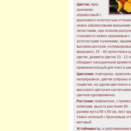
Цветок:
ярко
оранжево-
абрикосовый с
красновато-золотистым оттенко
нежно абрикосовыми внешними
лепестками, при полном распус
становится нежно оранжевым с
золотистыми тычинками, чашев
высоким центром, полумахровы
махрового, 25 - 40 лепестков в 
цветке, диаметр цветка 10 - 12 с
обладает насыщенным аромато
привлекательный для пчел и шм
Цветение:
повторное, практиче
непрерывное, цветки собраны в
соцветия, на одном цветоносе в
массового цветения насчитывает
цветков одновременно.
Растение:
компактное, с прямо
побегами, высота растения 80 - 
размер куста 90 х 60 см, лист кр
темно-зеленый с бронзовым отт
матовый.
Устойчивость:
к заболеваниям 