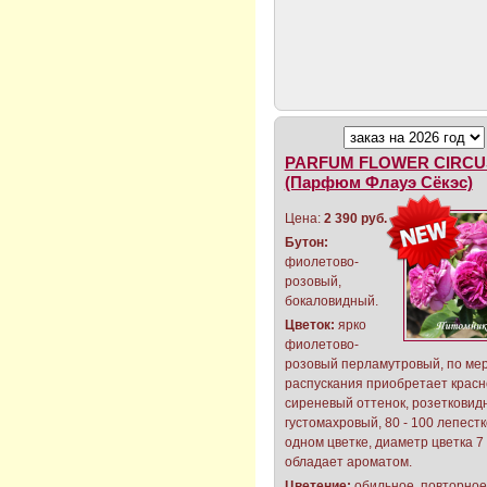
PARFUM FLOWER CIRCU
(Парфюм Флауэ Сёкэс)
Цена:
2 390 руб.
Бутон:
фиолетово-
розовый,
бокаловидный.
Цветок:
ярко
фиолетово-
розовый перламутровый, по ме
распускания приобретает красн
сиреневый оттенок, розетковид
густомахровый, 80 - 100 лепестк
одном цветке, диаметр цветка 7 -
обладает ароматом.
Цветение:
обильное, повторное