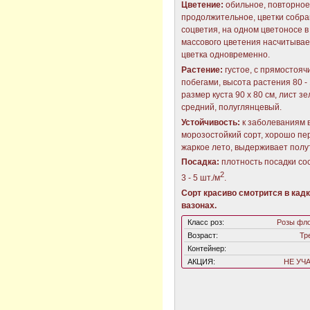
Цветение:
обильное, повторное
продолжительное, цветки собра
соцветия, на одном цветоносе в
массового цветения насчитывает
цветка одновременно.
Растение:
густое, с прямостояч
побегами, высота растения 80 - 
размер куста 90 х 80 см, лист з
средний, полуглянцевый.
Устойчивость:
к заболеваниям 
морозостойкий сорт, хорошо пе
жаркое лето, выдерживает полу
Посадка:
плотность посадки со
2
3 - 5 шт./м
.
Сорт красиво смотрится в кадк
вазонах.
Класс роз:
Розы фл
Возраст:
Тр
Контейнер:
АКЦИЯ:
НЕ УЧ