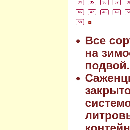
34
35
36
37
3
46
47
48
49
5
58
Все сор
на зимо
подвой.
Саженц
закрыт
системо
литров
контейн