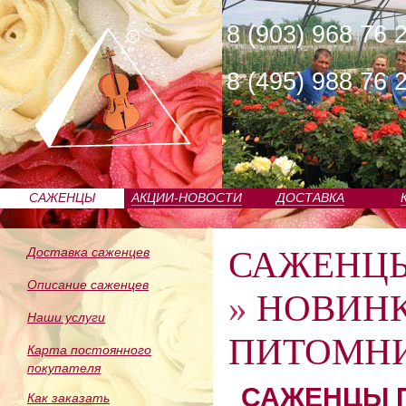
8 (903) 968 76 
8 (495) 988 76 
САЖЕНЦЫ
АКЦИИ-НОВОСТИ
ДОСТАВКА
ПИТОМНИКА
САЖЕНЦ
Доставка саженцев
Описание саженцев
»
НОВИН
Наши услуги
ПИТОМНИ
Карта постоянного
покупателя
САЖЕНЦЫ П
Как заказать