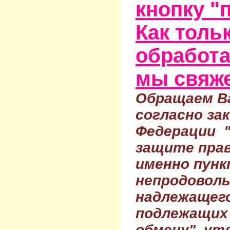
кнопку "
Как тольк
обработа
мы свяже
Обращаем Ва
согласно за
Федерации 
защите прав
именно пунк
непродовол
надлежащего
подлежащих 
обмену", ут