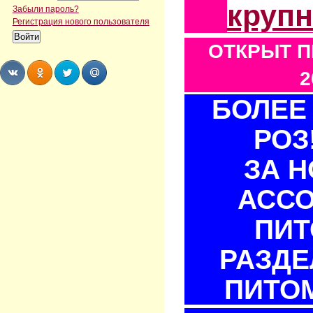
круп
Забыли пароль?
Регистрация нового пользователя
ОТКРЫТ П
2
БОЛЕЕ 
Share
Share
Share
Share
РОЗ
ЗА 
АСС
ПИТ
РАЗДЕ
ПИТОМ