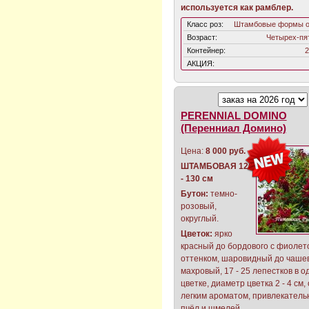
используется как рамблер.
Класс роз:
Штамбовые формы о
Возраст:
Четырех-пя
Контейнер:
2
АКЦИЯ:
PERENNIAL DOMINO
(Перенниал Домино)
Цена:
8 000 руб.
ШТАМБОВАЯ 120
- 130 см
Бутон:
темно-
розовый,
округлый.
Цветок:
ярко
красный до бордового с фиоле
оттенком, шаровидный до чашев
махровый, 17 - 25 лепестков в о
цветке, диаметр цветка 2 - 4 см,
легким ароматом, привлекатель
пчёл и шмелей.