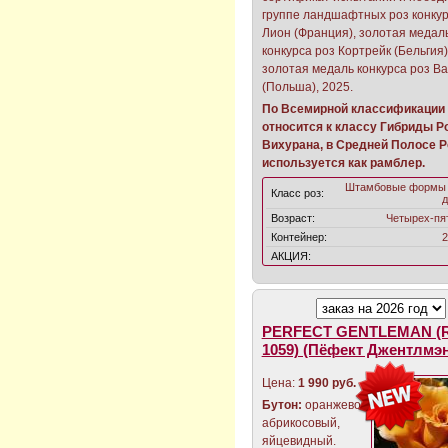
группе ландшафтных роз конкур
Лион (Франция), золотая медал
конкурса роз Кортрейк (Бельгия)
золотая медаль конкурса роз В
(Польша), 2025.
По Всемирной классификации 
относится к классу Гибриды Р
Вихурана, в Средней Полосе 
используется как рамблер.
Штамбовые формы 
Класс роз:
д
Возраст:
Четырех-пя
Контейнер:
2
АКЦИЯ:
PERFECT GENTLEMAN (
1059) (Пёфект Джентлмэн
Цена:
1 990 руб.
Бутон:
оранжево-
абрикосовый,
яйцевидный.