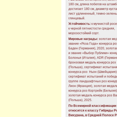
180 см, длина побегов на штамб
достигает 180 см, диаметр куста
лист удлиненный, темно-зелены
глянцевый.
Устойчивость:
к мучнистой росе
к черной пятнистости средняя,
морозостойкий сорт.
Мировые награды:
золотая мед
звание «Роза Года» конкурса ро
Баден (Германия), 2020, золота
и звание «Выбор Публики» конк
Болонья (Италия), ADR (Германи
бронзовая медаль конкурса роз
(Польша), сертификат испытан
конкурса роз Ньон (Швейцария)
сертификат испытаний и победи
группе ландшафтных роз конкур
Лион (Франция), золотая медал
конкурса роз Кортрейк (Бельгия)
золотая медаль конкурса роз В
(Польша), 2025.
По Всемирной классификации 
относится к классу Гибриды Р
Вихурана, в Средней Полосе 