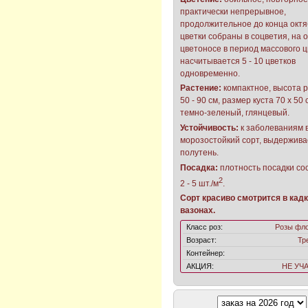
практически непрерывное,
продолжительное до конца октя
цветки собраны в соцветия, на 
цветоносе в период массового 
насчитывается 5 - 10 цветков
одновременно.
Растение:
компактное, высота 
50 - 90 см, размер куста 70 х 50 
темно-зеленый, глянцевый.
Устойчивость:
к заболеваниям 
морозостойкий сорт, выдержива
полутень.
Посадка:
плотность посадки со
2
2 - 5 шт./м
.
Сорт красиво смотрится в кадк
вазонах.
Класс роз:
Розы фл
Возраст:
Тр
Контейнер:
АКЦИЯ:
НЕ УЧ