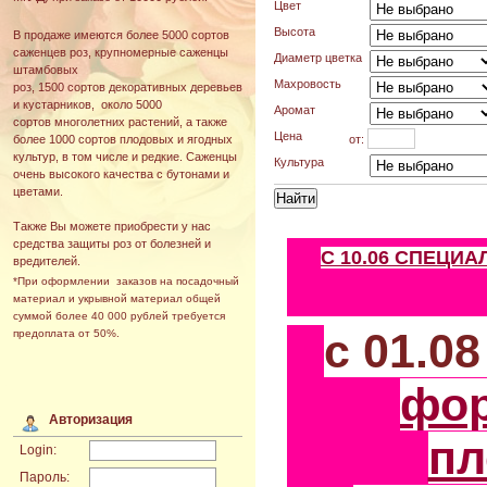
Цвет
Высота
В продаже имеются более 5000 сортов
саженцев роз, крупномерные саженцы
Диаметр цветка
штамбовых
Махровость
роз, 1500 сортов декоративных деревьев
и кустарников, около 5000
Аромат
сортов многолетних растений, а также
Цена
от:
более 1000 сортов плодовых и ягодных
культур, в том числе и редкие. Саженцы
Культура
очень высокого качества с бутонами и
цветами.
Также Вы можете приобрести у нас
средства защиты роз от болезней и
С 10.06 СПЕЦИ
вредителей.
*При оформлении заказов на посадочный
материал и укрывной материал общей
суммой более 40 000 рублей требуется
с 01.0
предоплата от 50%.
фо
Авторизация
пл
Login:
Пароль: