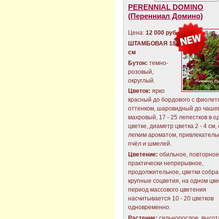
PERENNIAL DOMINO
(Перенниал Домино)
Цена:
12 000 руб.
ШТАМБОВАЯ 180
см
Бутон:
темно-
розовый,
округлый.
Цветок:
ярко
красный до бордового с фиоле
оттенком, шаровидный до чашев
махровый, 17 - 25 лепестков в о
цветке, диаметр цветка 2 - 4 см,
легким ароматом, привлекатель
пчёл и шмелей.
Цветение:
обильное, повторное
практически непрерывное,
продолжительное, цветки собра
крупные соцветия, на одном цве
период массового цветения
насчитывается 10 - 20 цветков
одновременно.
Растение:
сильнорослое, высо