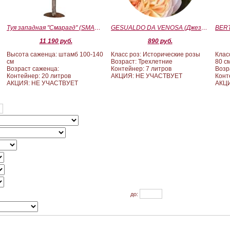
Туя западная "Смарагд" (SMARAGD) ШТАМБ 100-140
GESUALDO DA VENOSA (Джезуальдо Ди Веноза)
11 190 руб.
890 руб.
Высота саженца: штамб 100-140
Класс роз: Исторические розы
Клас
см
Возраст: Трехлетние
80 с
Возраст саженца:
Контейнер: 7 литров
Возр
Контейнер: 20 литров
АКЦИЯ: НЕ УЧАСТВУЕТ
Конт
АКЦИЯ: НЕ УЧАСТВУЕТ
АКЦИ
до: