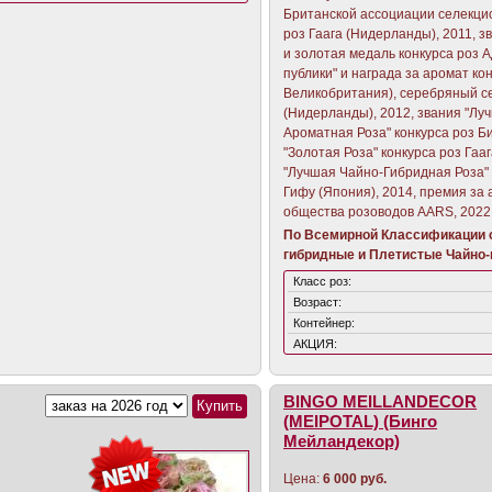
Британской ассоциации селекцио
роз Гаага (Нидерланды), 2011, 
и золотая медаль конкурса роз 
публики" и награда за аромат ко
Великобритания), серебряный се
(Нидерланды), 2012, звания "Лу
Ароматная Роза" конкурса роз Б
"Золотая Роза" конкурса роз Гаа
"Лучшая Чайно-Гибридная Роза" 
Гифу (Япония), 2014, премия за 
общества розоводов AARS, 2022
По Всемирной Классификации с
гибридные и Плетистые Чайно-
Класс роз:
Возраст:
Контейнер:
АКЦИЯ:
BINGO MEILLANDECOR
(MEIPOTAL) (Бинго
Мейландекор)
Цена:
6 000 руб.