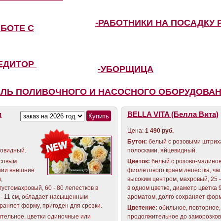
-РАБОТНИКИ НА ПОСАДКУ 
АБОТЕ С
ПЕДИТОР
-УБОРЩИЦА
ЕЛЬ ПОЛИВОЧНОГО И НАСОСНОГО ОБОРУДОВА
и
BELLA VITA (Белла Вита)
Цена:
1 490 руб.
Бутон:
белый с розовыми штрих
ловидный.
полосками, яйцевидный.
осовым
Цветок:
белый с розово-малино
ании внешние
фиолетового краем лепестка, ча
и,
высоким центром, махровый, 25 -
густомахровый, 60 - 80 лепестков в
в одном цветке, диаметр цветка 9
 - 11 см, обладает насыщенным
ароматом, долго сохраняет форм
раняет форму, пригоден для срезки.
Цветение:
обильное, повторное,
ительное, цветки одиночные или
продолжительное до заморозков