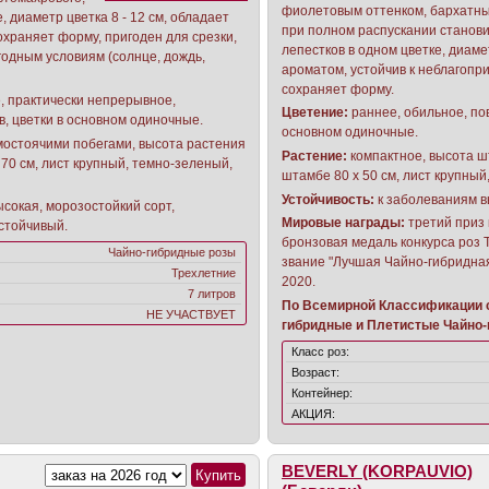
фиолетовым оттенком, бархатны
е, диаметр цветка 8 - 12 см, обладает
при полном распускании станови
охраняет форму, пригоден для срезки,
лепестков в одном цветке, диамет
годным условиям (солнце, дождь,
ароматом, устойчив к неблагопр
сохраняет форму.
, практически непрерывное,
Цветение:
раннее, обильное, по
, цветки в основном одиночные.
основном одиночные.
мостоячими побегами, высота растения
Растение:
компактное, высота шт
х 70 см, лист крупный, темно-зеленый,
штамбе 80 х 50 см, лист крупный
Устойчивость:
к заболеваниям в
ысокая, морозостойкий сорт,
Мировые награды:
третий приз 
стойчивый.
бронзовая медаль конкурса роз 
Чайно-гибридные розы
звание "Лучшая Чайно-гибридная
Трехлетние
2020.
7 литров
По Всемирной Классификации с
НЕ УЧАСТВУЕТ
гибридные и Плетистые Чайно-
Класс роз:
Возраст:
Контейнер:
АКЦИЯ:
BEVERLY (KORPAUVIO)