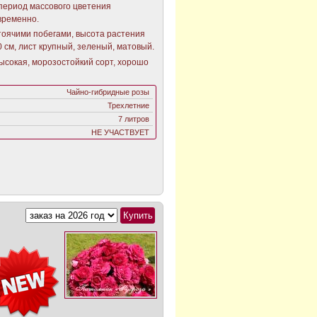
 период массового цветения
временно.
тоячими побегами, высота растения
60 см, лист крупный, зеленый, матовый.
ысокая, морозостойкий сорт, хорошо
Чайно-гибридные розы
Трехлетние
7 литров
НЕ УЧАСТВУЕТ