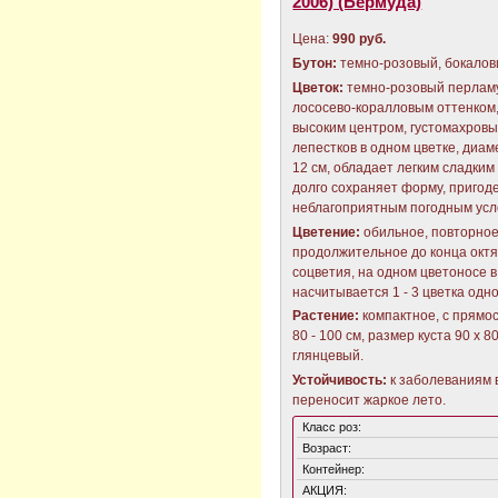
2006) (Бермуда)
Цена:
990 руб.
Бутон:
темно-розовый, бокалов
Цветок:
темно-розовый перлам
лососево-коралловым оттенком
высоким центром, густомахровый
лепестков в одном цветке, диаме
12 см, обладает легким сладким
долго сохраняет форму, пригоде
неблагоприятным погодным усло
Цветение:
обильное, повторное
продолжительное до конца октя
соцветия, на одном цветоносе 
насчитывается 1 - 3 цветка одн
Растение:
компактное, с прямо
80 - 100 см, размер куста 90 х 8
глянцевый.
Устойчивость:
к заболеваниям 
переносит жаркое лето.
Класс роз:
Возраст:
Контейнер:
АКЦИЯ: