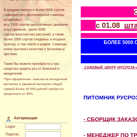
В продаже имеются более 5000 сортов
саженцев роз, крупномерные саженцы
штамбовых
с 01.08
шт
роз, 1500 сортов декоративных деревьев
и кустарников, около 5000
сортов многолетних растений, а также
более 1000 сортов плодовых и ягодных
БОЛЕЕ 5000
культур, в том числе и редкие. Саженцы
очень высокого качества с бутонами и
цветами.
Также Вы можете приобрести у нас
САДОВЫЙ ЦЕНТР «РУСРОЗА-АВТ
средства защиты роз от болезней и
вредителей.
*При оформлении заказов на посадочный
материал и укрывной материал общей
суммой более 40 000 рублей требуется
предоплата от 50%.
ПИТОМНИК РУСРОЗ
Авторизация
- СБОРЩИК ЗАКА
Login:
- МЕНЕДЖЕР ПО Т
Пароль: