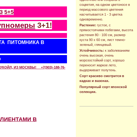
соцветия, на одном цветоносе в
период массового цветения
З
5+5
насчитывается 1 - 3 цветка
одновременно.
упномеры
3+1!
Растение:
густое, с
прямостоячими побегами, высота
растения 80 - 100 см, размер
куста 90 х 60 см, лист темно-
ТА ПИТОМНИКА В
зеленый, глянцевый.
Устойчивость:
к заболеваниям
очень высокая, очень
О
морозостойкий сорт, хорошо
переносит жаркое лето,
КОЙЛ, ИЗ МОСКВЫ! +7(903)-188-76-
выдерживает полутень.
Сорт красиво смотрится в
кадках и вазонах.
Популярный сорт японской
селекции.
КЛИЕНТАМИ В