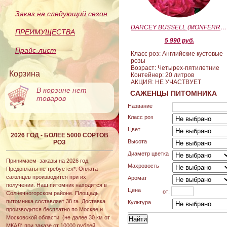
Заказ на следующий сезон
DARCEY BUSSELL (MONFERRATO) (Дарси Басл)
ПРЕИМУЩЕСТВА
5 990 руб.
Прайс-лист
Класс роз: Английские кустовые
розы
Возраст: Четырех-пятилетние
Корзина
Контейнер: 20 литров
АКЦИЯ: НЕ УЧАСТВУЕТ
В корзине нет
САЖЕНЦЫ ПИТОМНИКА
товаров
Название
Класс роз
Цвет
2026 ГОД - БОЛЕЕ 5000 СОРТОВ
Высота
РОЗ
Диаметр цветка
Принимаем заказы на 2026 год.
Махровость
Предоплаты не требуется*. Оплата
саженцев производится при их
Аромат
получении. Наш питомник находится в
Цена
от:
Солнечногорском районе. Площадь
питомника составляет 38 га. Доставка
Культура
производится бесплатно по Москве и
Московской области (не далее 30 км от
МКАД) при заказе от 10000 рублей.