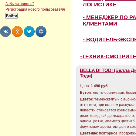
ЛОГИСТИКЕ
Забыли пароль?
Регистрация нового пользователя
- МЕНЕДЖЕР ПО Р
КЛИЕНТАМИ
- ВОДИТЕЛЬ-ЭКС
Share
Share
Share
Share
-ТЕХНИК-СМОТРИТ
BELLA DI TODI (Белла Д
Тоди)
Цена:
1 490 руб.
Бутон
: желто-оранжевый, бока
Цветок
: темно-желтый с абрик
оттенком, при полном распуск
лепестки становятся кремовым
розетковидный до квадратного, 
одном цветке, диаметр цветка 9
фруктовым ароматом, долго сох
Цветение
: повторное, продолж