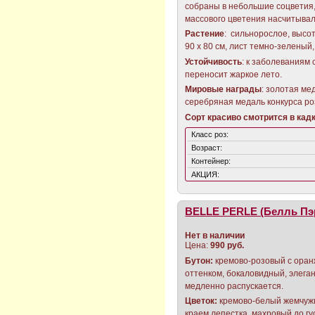
собраны в небольшие соцветия,
массового цветения насчитывал
Растение
: сильнорослое, высот
90 х 80 см, лист темно-зеленый
Устойчивость
: к заболеваниям
переносит жаркое лето.
Мировые награды
: золотая ме
серебряная медаль конкурса ро
Сорт красиво смотрится в кадк
Класс роз:
Возраст:
Контейнер:
АКЦИЯ:
BELLE PERLE (Белль Пэ
Нет в наличии
Цена:
990 руб.
Бутон:
кремово-розовый с ора
оттенком, бокаловидный, элега
медленно распускается.
Цветок:
кремово-белый жемчуж
краем лепестка, махровый до гу