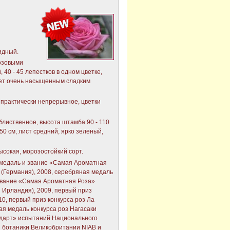
идный.
озовыми
40 - 45 лепестков в одном цветке,
дает очень насыщенным сладким
, практически непрерывное, цветки
блиственное, высота штамба 90 - 110
50 см, лист средний, ярко зеленый,
ысокая, морозостойкий сорт.
медаль и звание «Самая Ароматная
 (Германия), 2008, серебряная медаль
 звание «Самая Ароматная Роза»
 Ирландия), 2009, первый приз
10, первый приз конкурса роз Ла
ая медаль конкурса роз Нагасаки
ндарт» испытаний Национального
й ботаники Великобритании NIAB и