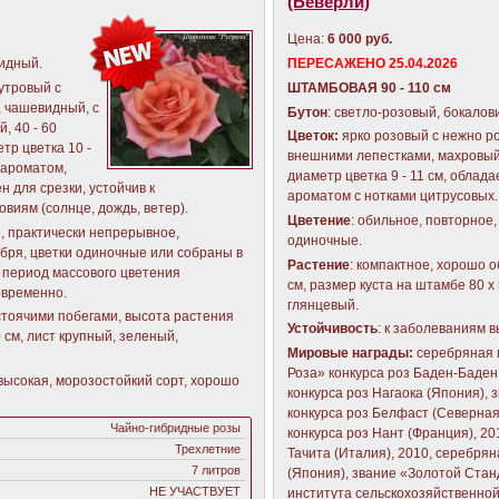
(Беверли)
Цена:
6 000 руб.
идный.
ПЕРЕСАЖЕНО 25.04.2026
утровый с
ШТАМБОВАЯ 90 - 110 см
, чашевидный, с
Бутон
: светло-розовый, бокалов
, 40 - 60
Цветок:
ярко розовый с нежно р
тр цветка 10 -
внешними лепестками, махровый, 
 ароматом,
диаметр цветка 9 - 11 см, обла
н для срезки, устойчив к
ароматом с нотками цитрусовых.
виям (солнце, дождь, ветер).
Цветение
: обильное, повторное
, практически непрерывное,
одиночные.
бря, цветки одиночные или собраны в
Растение
: компактное, хорошо о
в период массового цветения
см, размер куста на штамбе 80 х 
овременно.
глянцевый.
стоячими побегами, высота растения
Устойчивость
: к заболеваниям в
0 см, лист крупный, зеленый,
Мировые награды:
серебряная 
Роза» конкурса роз Баден-Баден
высокая, морозостойкий сорт, хорошо
конкурса роз Нагаока (Япония),
конкурса роз Белфаст (Северная
Чайно-гибридные розы
конкурса роз Нант (Франция), 20
Трехлетние
Тачита (Италия), 2010, серебрян
7 литров
(Япония), звание «Золотой Ста
НЕ УЧАСТВУЕТ
института сельскохозяйственно