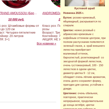
Кустовой шраб
BERTRAND AMOUSSOU (Бертран Амуссу)
ANDROMEDA (BARAND) (Андромеда)
Новинка 2025 г.
Бутон:
розово-кремовый,
10 000 руб.
2 090 руб.
яйцевидный, раскрывается по
спирали.
с роз: Штамбовые формы от
Класс роз: Почвопокровные
м до 120 см
розы
Цветок:
нежно розовый с
аст: Четырех-пятилетние
Возраст: Трехлетние
абрикосово-кремовым с
ейнер: 20 литров
Контейнер: 7 литров
кофейным оттенком центром, при
Я: 3+1
АКЦИЯ: НЕ УЧАСТВУЕТ
полном распускании появляется
Все новинки »
зеленый глазок, а край внешнего
лепестка приобретает
малиновый оттенок,
бархатистый, розетковидный со
звездчатой формой лепестков,
очень густомахровый, 100 - 150
лепестков в одном цветке,
диаметр цветка 9 - 12 см,
обладает очень лёгким ароматом,
очень долго сохраняет форму,
пригоден для срезки, устойчив к
дождю.
Цветение:
очень обильное,
повторное, практически
непрерывное, продолжительное
до конца октября, цветки
одиночные или собраны в