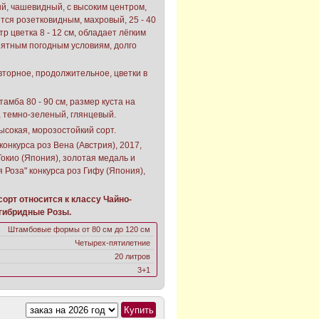
й, чашевидный, с высоким центром,
тся розетковидным, махровый, 25 - 40
р цветка 8 - 12 см, обладает лёгким
иятным погодным условиям, долго
вторное, продолжительное, цветки в
амба 80 - 90 см, размер куста на
, темно-зеленый, глянцевый.
ысокая, морозостойкий сорт.
конкурса роз Вена (Австрия), 2017,
Токио (Япония), золотая медаль и
 Роза" конкурса роз Гифу (Япония),
орт относится к классу Чайно-
гибридные Розы.
Штамбовые формы от 80 см до 120 см
Четырех-пятилетние
20 литров
3+1