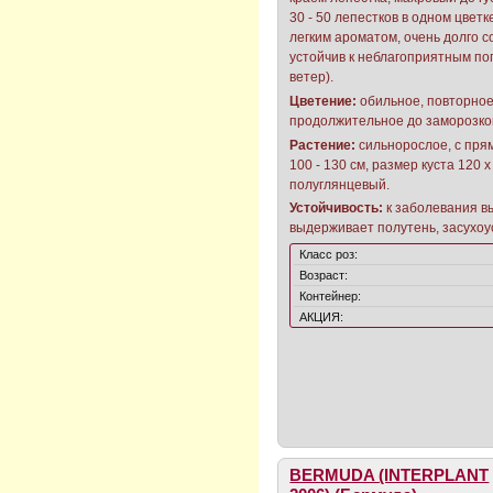
30 - 50 лепестков в одном цветк
легким ароматом, очень долго с
устойчив к неблагоприятным по
ветер).
Цветение:
обильное, повторное
продолжительное до заморозков
Растение:
сильнорослое, с пря
100 - 130 см, размер куста 120 
полуглянцевый.
Устойчивость:
к заболевания в
выдерживает полутень, засухоу
Класс роз:
Возраст:
Контейнер:
АКЦИЯ:
BERMUDA (INTERPLANT