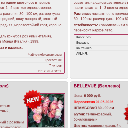
 на одном цветоносе в период
соцветия, на одном цветоносе в
ся 1 - 5 цветков одновременно.
насчитывается 1 - 3 цветка одно
а растения 80 - 100 см, размер куста
Растение:
компактное, с прямос
, средний, полуглянцевый, плотный.
80 - 120 см, размер куста 100 х 
 средняя, морозостойкий сорт, хорошо
Устойчивость:
к заболеваниям в
переносит жаркое лето.
даль конкурса роз Рим (Италия),
Класс роз:
з Монца (Италия), 1999.
Возраст:
ах и вазонах.
Контейнер:
АКЦИЯ:
Чайно-гибридные розы
Трехлетние
7 литров
НЕ УЧАСТВУЕТ
рле)
BELLEVUE (Беллевю)
Цена:
6 000 руб.
Пересажено 01.05.2026
нжевым
ШТАМБОВАЯ 80 - 90 см
нтный,
Бутон:
тёмно-красный,
бокаловидный.
ный с розовым
Цветок:
малиново-красный с
стомахрового,