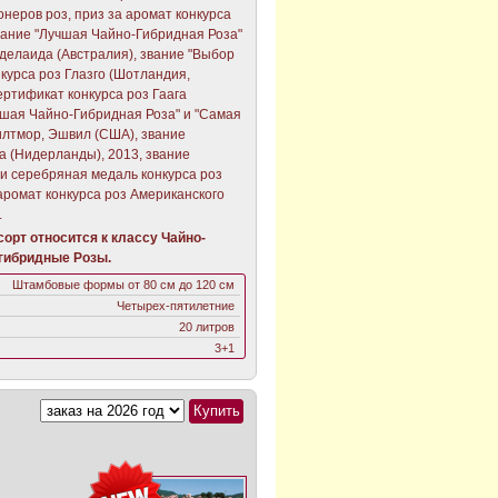
неров роз, приз за аромат конкурса
звание "Лучшая Чайно-Гибридная Роза"
Аделаида (Австралия), звание "Выбор
нкурса роз Глазго (Шотландия,
ртификат конкурса роз Гаага
чшая Чайно-Гибридная Роза" и "Самая
илтмор, Эшвил (США), звание
га (Нидерланды), 2013, звание
и серебряная медаль конкурса роз
аромат конкурса роз Американского
.
орт относится к классу Чайно-
гибридные Розы.
Штамбовые формы от 80 см до 120 см
Четырех-пятилетние
20 литров
3+1