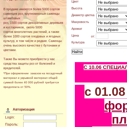
Цвет
Высота
В продаже имеются более 5000 сортов
саженцев роз, крупномерные саженцы
Диаметр цветка
штамбовых
Махровость
роз, 1500 сортов декоративных деревьев
и кустарников, около 5000
Аромат
сортов многолетних растений, а также
Цена
от:
более 1000 сортов плодовых и ягодных
культур, в том числе и редкие. Саженцы
Культура
очень высокого качества с бутонами и
цветами.
Также Вы можете приобрести у нас
средства защиты роз от болезней и
С 10.06 СПЕЦИ
вредителей.
*При оформлении заказов на посадочный
материал и укрывной материал общей
суммой более 40 000 рублей требуется
с 01.0
предоплата от 50%.
фо
Авторизация
пл
Login:
Пароль: