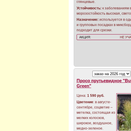
глянцевые.
Устойчивость:
к заболеваниям 
морозостойкость высокая, свет
Назначение:
используется в од
и групповых посадках в миксбор
подходит для срезки.
АКЦИЯ:
НЕ УЧ
Просо прутьевидное "Buf
Green"
Цена:
1 590 руб.
Цветение
: в августе-
сентябре, соцветие –
метелка, состоящая из
мелких колосков,
широкое, воздушное,
медно-зеленое.