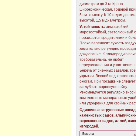
диаметром до 3 м. Крона
ширококоническая. Годовой при
5 см в высоту. К 10 годам достиг
высотой, 1,5 м диаметром.
Устойчивость:
зимостойкий,
морозостойкий, светолюбивый с
поражается вредителями и бол
Плохо переносит сухость воздух
желательно регулярно проводи
дождевание. К плодородию почв
требовательна, не любит
переувлажнения и уплотнения г
Беречь от снежных завалов, тре
укрытия. Весной подвержен со
ожогам. При посадке не следует
заглублять корневую шейку.
Рекомендуется регулярно вноси
комплексные минеральные удо
или удобрения для хвойных рас
Одиночные и групповые посад
каменистых садов, альпийских
вересковых садов, аллей, жи
изгородей.
Высота
6