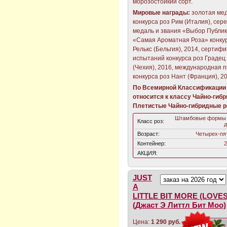
морозостойкий сорт.
Мировые награды:
золотая ме
конкурса роз Рим (Италия), сер
медаль и звания «Выбор Публик
«Самая Ароматная Роза» конку
Релькс (Бельгия), 2014, сертифи
испытаний конкурса роз Градец
(Чехия), 2016, международная 
конкурса роз Нант (Франция), 20
По Всемирной Классификации 
относится к классу Чайно-гиб
Плетистые Чайно-гибридные р
Штамбовые формы 
Класс роз:
д
Возраст:
Четырех-пя
Контейнер:
2
АКЦИЯ:
JUST
A
LITTLE BIT MORE (LOVES
(Джаст Э Литтл Бит Моо)
Цена:
1 290 руб.