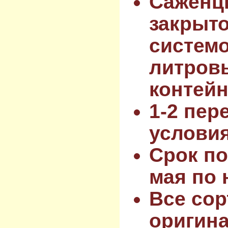
Саженц
закрыт
системо
литров
контейн
1-2 пер
услови
Срок по
мая по 
Все сор
оригин