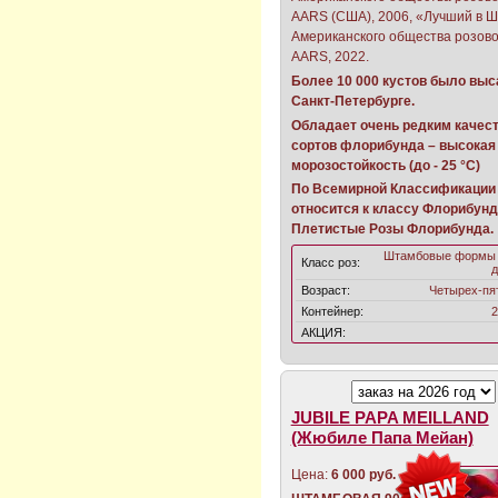
AARS (США), 2006, «Лучший в 
Американского общества розов
AARS, 2022.
Более 10 000 кустов было выс
Санкт-Петербурге.
Обладает очень редким качес
сортов флорибунда – высокая
морозостойкость (до - 25 °С)
По Всемирной Классификации 
относится к классу Флорибунд
Плетистые Розы Флорибунда.
Штамбовые формы 
Класс роз:
д
Возраст:
Четырех-пя
Контейнер:
2
АКЦИЯ:
JUBILЕ PAPA MEILLAND
(Жюбиле Папа Мейан)
Цена:
6 000 руб.