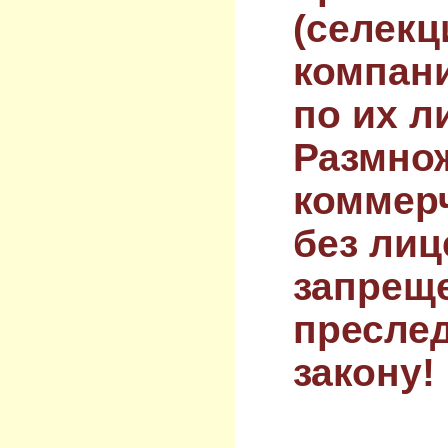
(селекц
компан
по их л
Размнож
коммер
без лиц
запрещ
преслед
закону!