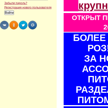
круп
Забыли пароль?
Регистрация нового пользователя
ОТКРЫТ П
2
БОЛЕЕ 
Share
Share
Share
Share
РОЗ
ЗА 
АСС
ПИТ
РАЗДЕ
ПИТОМ