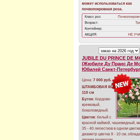
может использоваться как
почвопокровная роза.
Класс роз:
Почвопокров
Возраст:
Тр
Контейнер:
АКЦИЯ:
НЕ УЧ
JUBILE DU PRINCE DE 
(Жюбиле Ду Пранс Де Мо
Юбилей Санкт-Петербург
Цена:
7 000 руб.
ШТАМБОВАЯ 80 -
110 см
Бутон
: бордово-
кремовый,
бокаловидный.
Цветок
: белый с
красной каймой, чашевидный, м
35 - 40 лепестков в одном цветке
диаметр цветка 9 - 10 см, облад
легким ароматом.