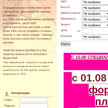
Цвет
Высота
В продаже имеются более 5000 сортов
саженцев роз, крупномерные саженцы
Диаметр цветка
штамбовых
Махровость
роз, 1500 сортов декоративных деревьев
и кустарников, около 5000
Аромат
сортов многолетних растений, а также
Цена
от:
более 1000 сортов плодовых и ягодных
культур, в том числе и редкие. Саженцы
Культура
очень высокого качества с бутонами и
цветами.
Также Вы можете приобрести у нас
средства защиты роз от болезней и
С 10.06 СПЕЦИ
вредителей.
*При оформлении заказов на посадочный
материал и укрывной материал общей
суммой более 40 000 рублей требуется
с 01.0
предоплата от 50%.
фо
Авторизация
пл
Login:
Пароль: