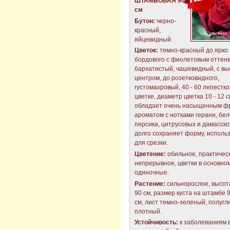
ШТАМБОВАЯ 90
см
Бутон:
черно-
красный,
яйцевидный.
Цветок:
темно-красный до ярко
бордового с фиолетовым оттенк
бархатистый, чашевидный, с вы
центром, до розетковидного,
густомахровый, 40 - 60 лепестко
цветке, диаметр цветка 10 - 12 с
обладает очень насыщенным ф
ароматом с нотками герани, бел
персика, цитрусовых и дамасско
долго сохраняет форму, исполь
для срезки.
Цветение:
обильное, практичес
непрерывное, цветки в основно
одиночные.
Растение:
сильнорослое, высо
90 см, размер куста на штамбе 9
см, лист темно-зеленый, полугл
плотный.
Устойчивость:
к заболеваниям 