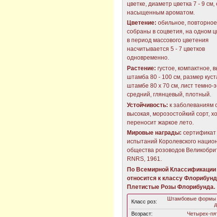
цветке, диаметр цветка 7 - 9 см,
насыщенным ароматом.
Цветение:
обильное, повторное,
собраны в соцветия, на одном 
в период массового цветения
насчитывается 5 - 7 цветков
одновременно.
Растение:
густое, компактное, 
штамба 80 - 100 см, размер куст
штамбе 80 х 70 см, лист темно-
средний, глянцевый, плотный.
Устойчивость:
к заболеваниям 
высокая, морозостойкий сорт, 
переносит жаркое лето.
Мировые награды:
сертификат
испытаний Королевского нацио
общества розоводов Великобри
RNRS, 1961.
По Всемирной Классификации 
относится к классу Флорибунд
Плетистые Розы Флорибунда.
Штамбовые формы 
Класс роз:
д
Возраст:
Четырех-пя