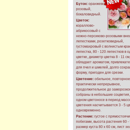
Бутон:
оранжево-
розовый,
бокаловидный.
Цветок:
кораллово-
абрикосовый с
нежно-персиково-розовыми вн
лепестками, розетковидный,
густомахровый с волнистым кра
лепестка, 80 - 120 лепестков в 
цветке, диаметр цветка 8 - 11 см
обладает ароматом, привлекат
для пчел и шмелей, долго сохра
форму, пригоден для срезки.
Цветение:
обильное, повторное
практически непрерывное,
продолжительное до заморозков
собраны в небольшие соцветия,
одном цветоносе в период масс
цветения насчитывается 3 - 5 ц
одновременно.
Растение:
густое с прямостояч
побегами, высота растения 60 - 
размер куста 80 х 60 см, лист з