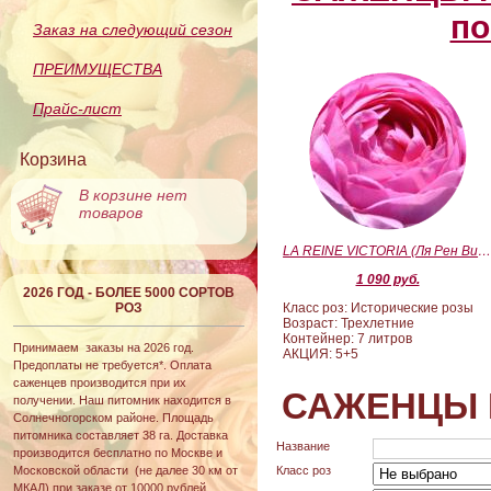
по
Заказ на следующий сезон
ПРЕИМУЩЕСТВА
Прайс-лист
Корзина
В корзине нет
товаров
LA REINE VICTORIA (Ля Рен Виктория
1 090 руб.
2026 ГОД - БОЛЕЕ 5000 СОРТОВ
РОЗ
Класс роз: Исторические розы
Возраст: Трехлетние
Контейнер: 7 литров
Принимаем заказы на 2026 год.
АКЦИЯ: 5+5
Предоплаты не требуется*. Оплата
саженцев производится при их
САЖЕНЦЫ 
получении. Наш питомник находится в
Солнечногорском районе. Площадь
питомника составляет 38 га. Доставка
Название
производится бесплатно по Москве и
Московской области (не далее 30 км от
Класс роз
МКАД) при заказе от 10000 рублей.