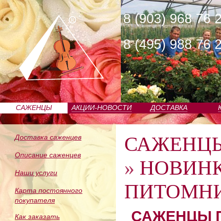
8 (903) 968 76 
8 (495) 988 76 
САЖЕНЦЫ
АКЦИИ-НОВОСТИ
ДОСТАВКА
ПИТОМНИКА
САЖЕНЦ
Доставка саженцев
Описание саженцев
»
НОВИН
Наши услуги
ПИТОМНИ
Карта постоянного
покупателя
САЖЕНЦЫ П
Как заказать