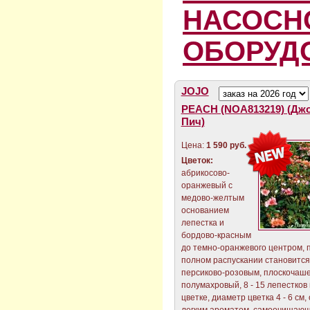
НАСОСН
ОБОРУД
JOJO
PEACH (NOA813219) (Дж
Пич)
Цена:
1 590 руб.
Цветок:
абрикосово-
оранжевый с
медово-желтым
основанием
лепестка и
бордово-красным
до темно-оранжевого центром, 
полном распускании становится
персиково-розовым, плоскочаш
полумахровый, 8 - 15 лепестков
цветке, диаметр цветка 4 - 6 см,