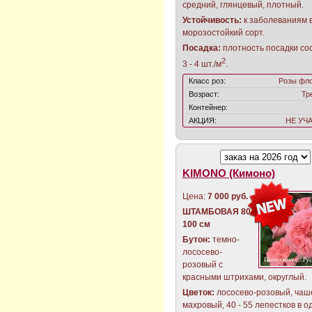
средний, глянцевый, плотный.
Устойчивость:
к заболеваниям 
морозостойкий сорт.
Посадка:
плотность посадки со
2
3 - 4 шт./м
.
Класс роз:
Розы фл
Возраст:
Тр
Контейнер:
АКЦИЯ:
НЕ УЧ
KIMONO (Кимоно)
Цена:
7 000 руб.
ШТАМБОВАЯ 80 -
100 см
Бутон:
темно-
лососево-
розовый с
красными штрихами, округлый.
Цветок:
лососево-розовый, чаш
махровый, 40 - 55 лепестков в о