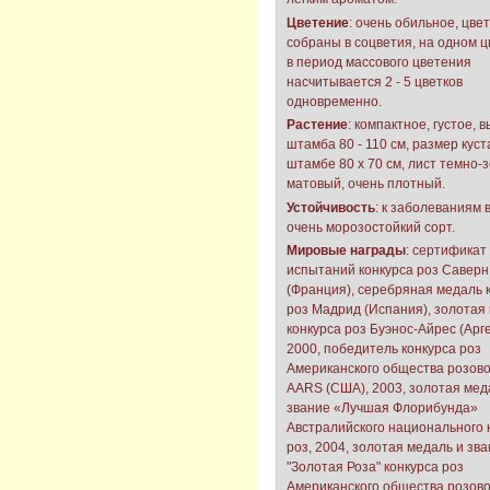
Цветение
: очень обильное, цвет
собраны в соцветия, на одном 
в период массового цветения
насчитывается 2 - 5 цветков
одновременно.
Растение
: компактное, густое, 
штамба 80 - 110 см, размер куст
штамбе 80 x 70 см, лист темно-
матовый, очень плотный.
Устойчивость
: к заболеваниям 
очень морозостойкий сорт.
Мировые награды
: сертификат
испытаний конкурса роз Саверн
(Франция), серебряная медаль 
роз Мадрид (Испания), золотая
конкурса роз Буэнос-Айрес (Арг
2000, победитель конкурса роз
Американского общества розов
AARS (США), 2003, золотая мед
звание «Лучшая Флорибунда»
Австралийского национального 
роз, 2004, золотая медаль и зв
"Золотая Роза" конкурса роз
Американского общества розов