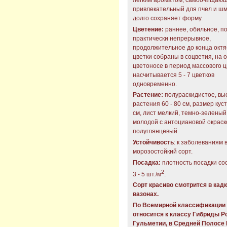
легким ароматом, самоочищающ
привлекательный для пчел и шм
долго сохраняет форму.
Цветение:
раннее, обильное, п
практически непрерывное,
продолжительное до конца октя
цветки собраны в соцветия, на 
цветоносе в период массового 
насчитывается 5 - 7 цветков
одновременно.
Растение:
полураскидистое, вы
растения 60 - 80 см, размер куст
см, лист мелкий, темно-зеленый
молодой с антоциановой окраск
полуглянцевый.
Устойчивость
: к заболеваниям 
морозостойкий сорт.
Посадка:
плотность посадки со
2
3 - 5 шт./м
.
Сорт красиво смотрится в кадк
вазонах.
По Всемирной классификации 
относится к классу Гибриды Р
Гульметии, в Средней Полосе