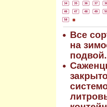
34
35
36
37
3
46
47
48
49
5
58
Все сор
на зимо
подвой.
Саженц
закрыт
системо
литров
контейн