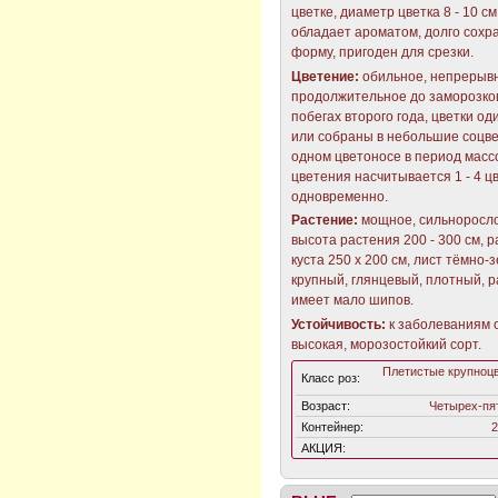
цветке, диаметр цветка 8 - 10 см
обладает ароматом, долго сохр
форму, пригоден для срезки.
Цветение:
обильное, непрерыв
продолжительное до заморозков
побегах второго года, цветки о
или собраны в небольшие соцве
одном цветоносе в период масс
цветения насчитывается 1 - 4 ц
одновременно.
Растение:
мощное, сильноросло
высота растения 200 - 300 см, 
куста 250 х 200 см, лист тёмно-
крупный, глянцевый, плотный, 
имеет мало шипов.
Устойчивость:
к заболеваниям 
высокая, морозостойкий сорт.
Плетистые крупноц
Класс роз:
Возраст:
Четырех-пя
Контейнер:
2
АКЦИЯ: