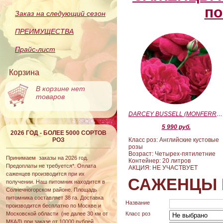
по
Заказ на следующий сезон
ПРЕИМУЩЕСТВА
Прайс-лист
Корзина
В корзине нет
товаров
DARCEY BUSSELL (MONFERRATO) (Дарси Басл)
5 990 руб.
2026 ГОД - БОЛЕЕ 5000 СОРТОВ
РОЗ
Класс роз: Английские кустовые
розы
Возраст: Четырех-пятилетние
Принимаем заказы на 2026 год.
Контейнер: 20 литров
Предоплаты не требуется*. Оплата
АКЦИЯ: НЕ УЧАСТВУЕТ
саженцев производится при их
САЖЕНЦЫ 
получении. Наш питомник находится в
Солнечногорском районе. Площадь
питомника составляет 38 га. Доставка
Название
производится бесплатно по Москве и
Московской области (не далее 30 км от
Класс роз
МКАД) при заказе от 10000 рублей.