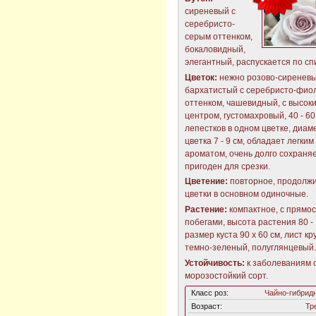
сиреневый с
серебристо-
серым оттенком,
бокаловидный,
элегантный, распускается по сп
Цветок:
нежно розово-сиренев
бархатистый с серебристо-фио
оттенком, чашевидный, с высок
центром, густомахровый, 40 - 60
лепестков в одном цветке, диам
цветка 7 - 9 см, обладает легким
ароматом, очень долго сохраня
пригоден для срезки.
Цветение:
повторное, продолжи
цветки в основном одиночные.
Растение:
компактное, с прямо
побегами, высота растения 80 - 
размер куста 90 х 60 см, лист кр
темно-зеленый, полуглянцевый.
Устойчивость:
к заболеваниям 
морозостойкий сорт.
Класс роз:
Чайно-гибрид
Возраст:
Тр