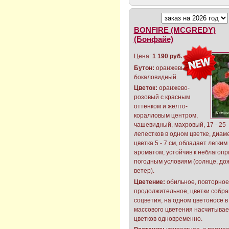
BONFIRE (MCGREDY)
(Бонфайе)
Цена:
1 190 руб.
Бутон:
оранжевый,
бокаловидный.
Цветок:
оранжево-
розовый с красным
оттенком и желто-
коралловым центром,
чашевидный, махровый, 17 - 25
лепестков в одном цветке, диам
цветка 5 - 7 см, обладает легким
ароматом, устойчив к неблагоп
погодным условиям (солнце, дож
ветер).
Цветение:
обильное, повторное
продолжительное, цветки собра
соцветия, на одном цветоносе в
массового цветения насчитывает
цветков одновременно.