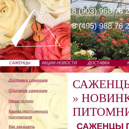
8 (903) 968 76 
8 (495) 988 76 
САЖЕНЦЫ
АКЦИИ-НОВОСТИ
ДОСТАВКА
ПИТОМНИКА
САЖЕНЦ
Доставка саженцев
Описание саженцев
»
НОВИН
Наши услуги
ПИТОМНИ
Карта постоянного
покупателя
САЖЕНЦЫ П
Как заказать