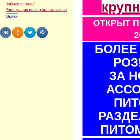
круп
Забыли пароль?
Регистрация нового пользователя
ОТКРЫТ П
2
БОЛЕЕ 
Share
Share
Share
Share
РОЗ
ЗА 
АСС
ПИТ
РАЗДЕ
ПИТОМ