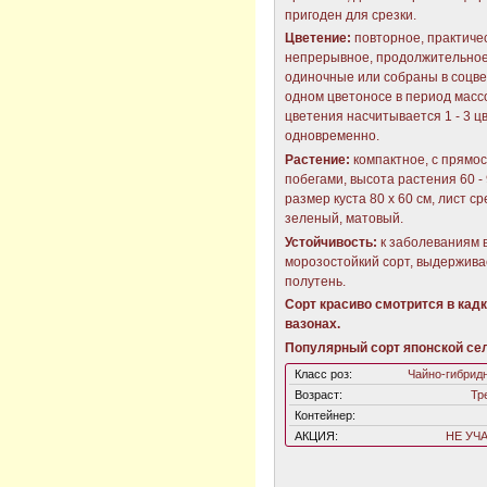
пригоден для срезки.
Цветение:
повторное, практиче
непрерывное, продолжительное
одиночные или собраны в соцве
одном цветоносе в период масс
цветения насчитывается 1 - 3 ц
одновременно.
Растение:
компактное, с прямо
побегами, высота растения 60 - 
размер куста 80 х 60 см, лист ср
зеленый, матовый.
Устойчивость:
к заболеваниям 
морозостойкий сорт, выдержива
полутень.
Сорт красиво смотрится в кадк
вазонах.
Популярный сорт японской сел
Класс роз:
Чайно-гибрид
Возраст:
Тр
Контейнер:
АКЦИЯ:
НЕ УЧ