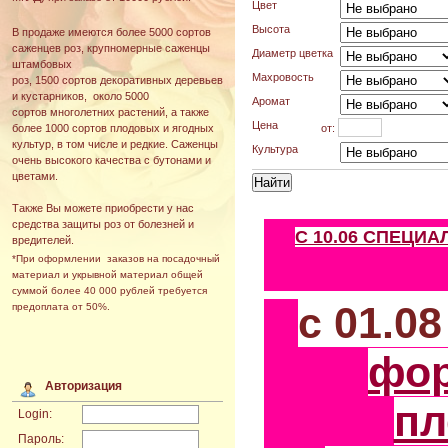
Цвет
Высота
В продаже имеются более 5000 сортов
саженцев роз, крупномерные саженцы
Диаметр цветка
штамбовых
Махровость
роз, 1500 сортов декоративных деревьев
и кустарников, около 5000
Аромат
сортов многолетних растений, а также
Цена
от:
более 1000 сортов плодовых и ягодных
культур, в том числе и редкие. Саженцы
Культура
очень высокого качества с бутонами и
цветами.
Также Вы можете приобрести у нас
средства защиты роз от болезней и
С 10.06 СПЕЦИ
вредителей.
*При оформлении заказов на посадочный
материал и укрывной материал общей
суммой более 40 000 рублей требуется
с 01.0
предоплата от 50%.
фо
Авторизация
пл
Login:
Пароль: