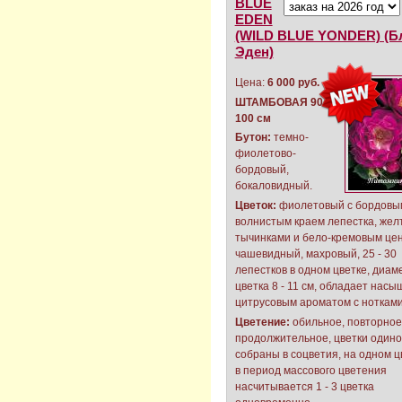
BLUE
EDEN
(WILD BLUE YONDER) (
Эден)
Цена:
6 000 руб.
ШТАМБОВАЯ 90 -
100 см
Бутон:
темно-
фиолетово-
бордовый,
бокаловидный.
Цветок:
фиолетовый с бордовы
волнистым краем лепестка, же
тычинками и бело-кремовым це
чашевидный, махровый, 25 - 30
лепестков в одном цветке, диам
цветка 8 - 11 см, обладает нас
цитрусовым ароматом с нотками
Цветение:
обильное, повторное
продолжительное, цветки один
собраны в соцветия, на одном 
в период массового цветения
насчитывается 1 - 3 цветка