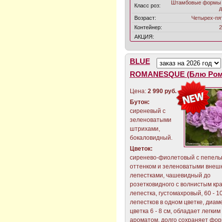
Штамбовые формы 
Класс роз:
д
Возраст:
Четырех-пя
Контейнер:
2
АКЦИЯ:
BLUE
ROMANESQUE (Блю Ром
Цена:
2 990 руб.
Бутон:
сиреневый с
зеленоватыми
штрихами,
бокаловидный.
Цветок:
сиренево-фиолетовый с пепел
оттенком и зеленоватыми внеш
лепестками, чашевидный до
розетковидного с волнистым кр
лепестка, густомахровый, 60 - 1
лепестков в одном цветке, диам
цветка 6 - 8 см, обладает легким
ароматом, долго сохраняет фор