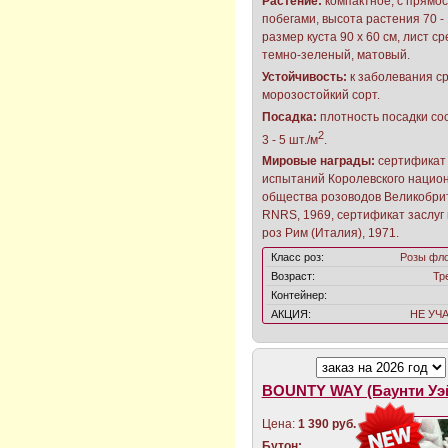
Растение:
компактное, с прямо
побегами, высота растения 70 - 
размер куста 90 х 60 см, лист ср
темно-зеленый, матовый.
Устойчивость:
к заболевания с
морозостойкий сорт.
Посадка:
плотность посадки со
2
3 - 5 шт./м
.
Мировые награды:
сертификат
испытаний Королевского нацио
общества розоводов Великобри
RNRS, 1969, сертификат заслуг 
роз Рим (Италия), 1971.
Класс роз:
Розы фл
Возраст:
Тр
Контейнер:
АКЦИЯ:
НЕ УЧ
BOUNTY WAY (Баунти Уэ
Цена:
1 390 руб.
Бутон: