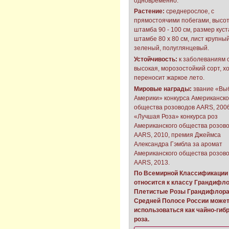
одновременно.
Растение:
среднерослое, с
прямостоячими побегами, высо
штамба 90 - 100 см, размер куст
штамбе 80 х 80 см, лист крупный
зеленый, полуглянцевый.
Устойчивость:
к заболеваниям 
высокая, морозостойкий сорт, 
переносит жаркое лето.
Мировые награды:
звание «Вы
Америки» конкурса Американско
общества розоводов AARS, 2006
«Лучшая Роза» конкурса роз
Американского общества розов
AARS, 2010, премия Джеймса
Александра Гэмбла за аромат
Американского общества розов
AARS, 2013.
По Всемирной Классификации 
относится к классу Грандифло
Плетистые Розы Грандифлора,
Средней Полосе России може
использоваться как чайно-гиб
роза.