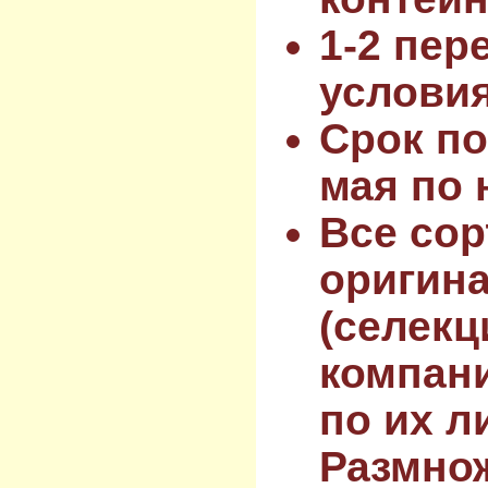
1-2 пер
услови
Срок по
мая по 
Все сор
оригин
(селекц
компан
по их л
Размнож