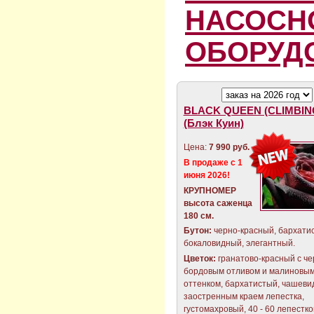
НАСОСН
ОБОРУД
BLACK QUEEN (CLIMBIN
(Блэк Куин)
Цена:
7 990 руб.
В продаже с 1
июня 2026!
КРУПНОМЕР
высота саженца
180 см.
Бутон:
черно-красный, бархати
бокаловидный, элегантный.
Цветок:
гранатово-красный с че
бордовым отливом и малиновы
оттенком, бархатистый, чашеви
заостренным краем лепестка,
густомахровый, 40 - 60 лепестко